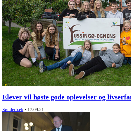
Elever vil høste gode oplevelser og livser
Sønderbæk
•
17.09.21