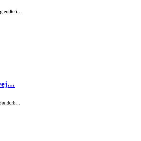
og endte i…
gvej…
d Sønderb…