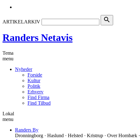
search
ARTIKELARKIV
Randers Netavis
Tema
menu
Nyheder
Forside
Kultur
Politik
Erhverv
Find Firma
Find Tilbud
Lokal
menu
Randers By
Dronningborg · Haslund · Helsted · Kristrup · Over Hornbæk ·