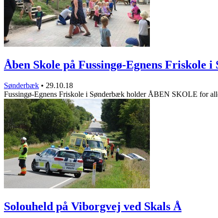
Åben Skole på Fussingø-Egnens Friskole 
Sønderbæk
•
29.10.18
Fussingø-Egnens Friskole i Sønderbæk holder ÅBEN SKOLE for all
Solouheld på Viborgvej ved Skals Å