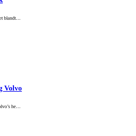
bet blandt…
g Volvo
Volvo’s he…