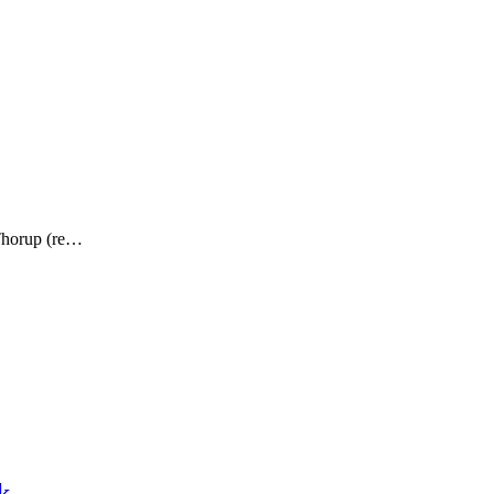
 Thorup (re…
k