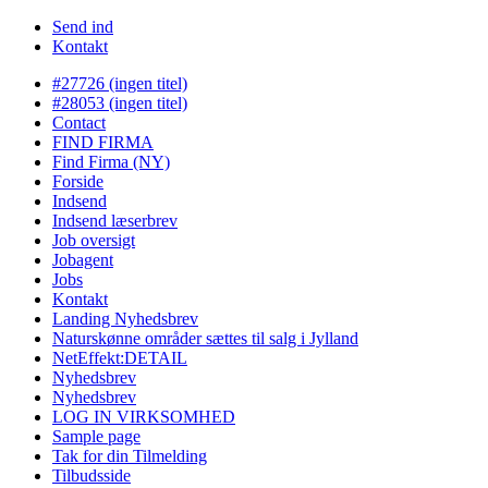
Send ind
Kontakt
#27726 (ingen titel)
#28053 (ingen titel)
Contact
FIND FIRMA
Find Firma (NY)
Forside
Indsend
Indsend læserbrev
Job oversigt
Jobagent
Jobs
Kontakt
Landing Nyhedsbrev
Naturskønne områder sættes til salg i Jylland
NetEffekt:DETAIL
Nyhedsbrev
Nyhedsbrev
LOG IN VIRKSOMHED
Sample page
Tak for din Tilmelding
Tilbudsside