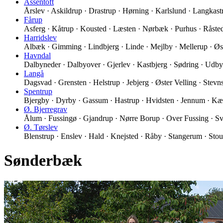
Assentoft
Årslev · Askildrup · Drastrup · Hørning · Karlslund · Langkas
Fårup
Asferg · Kåtrup · Kousted · Læsten · Nørbæk · Purhus · Råst
Harridslev
Albæk · Gimming · Lindbjerg · Linde · Mejlby · Mellerup · Øs
Havndal
Dalbyneder · Dalbyover · Gjerlev · Kastbjerg · Sødring · Udb
Langå
Dagsvad · Grensten · Helstrup · Jebjerg · Øster Velling · Stev
Spentrup
Bjergby · Dyrby · Gassum · Hastrup · Hvidsten · Jennum · K
Ø. Bjerregrav
Ålum · Fussingø · Gjandrup · Nørre Borup · Over Fussing · Sv
Ø. Tørslev
Blenstrup · Enslev · Hald · Knejsted · Råby · Stangerum · Stou
Sønderbæk