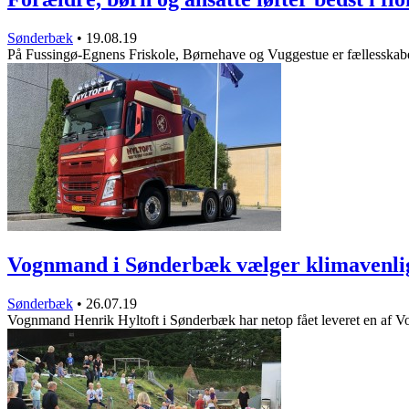
Sønderbæk
•
19.08.19
På Fussingø-Egnens Friskole, Børnehave og Vuggestue er fællesska
Vognmand i Sønderbæk vælger klimavenli
Sønderbæk
•
26.07.19
Vognmand Henrik Hyltoft i Sønderbæk har netop fået leveret en af 