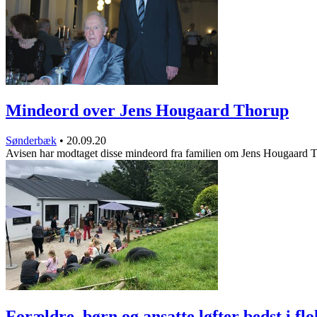
Mindeord over Jens Hougaard Thorup
Sønderbæk
•
20.09.20
Avisen har modtaget disse mindeord fra familien om Jens Hougaard
Forældre, børn og ansatte løfter bedst i flo