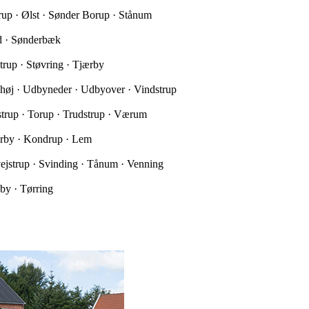
trup · Ølst · Sønder Borup · Stånum
ed · Sønderbæk
trup · Støvring · Tjærby
yhøj · Udbyneder · Udbyover · Vindstrup
nstrup · Torup · Trudstrup · Værum
ærby · Kondrup · Lem
ejstrup · Svinding · Tånum · Venning
by · Tørring