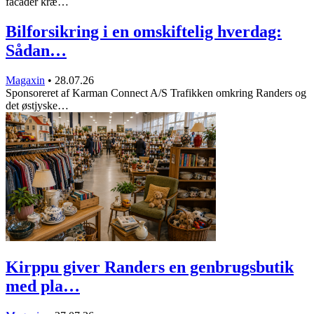
facader kræ…
Bilforsikring i en omskiftelig hverdag:
Sådan…
Magaxin
•
28.07.26
Sponsoreret af Karman Connect A/S Trafikken omkring Randers og
det østjyske…
Kirppu giver Randers en genbrugsbutik
med pla…