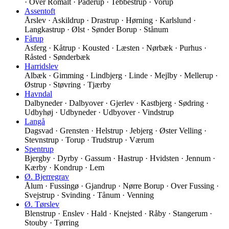
· Over Romalt · Paderup · Tebbestrup · Vorup
Assentoft
Årslev · Askildrup · Drastrup · Hørning · Karlslund ·
Langkastrup · Ølst · Sønder Borup · Stånum
Fårup
Asferg · Kåtrup · Kousted · Læsten · Nørbæk · Purhus ·
Råsted · Sønderbæk
Harridslev
Albæk · Gimming · Lindbjerg · Linde · Mejlby · Mellerup ·
Østrup · Støvring · Tjærby
Havndal
Dalbyneder · Dalbyover · Gjerlev · Kastbjerg · Sødring ·
Udbyhøj · Udbyneder · Udbyover · Vindstrup
Langå
Dagsvad · Grensten · Helstrup · Jebjerg · Øster Velling ·
Stevnstrup · Torup · Trudstrup · Værum
Spentrup
Bjergby · Dyrby · Gassum · Hastrup · Hvidsten · Jennum ·
Kærby · Kondrup · Lem
Ø. Bjerregrav
Ålum · Fussingø · Gjandrup · Nørre Borup · Over Fussing ·
Svejstrup · Svinding · Tånum · Venning
Ø. Tørslev
Blenstrup · Enslev · Hald · Knejsted · Råby · Stangerum ·
Stouby · Tørring