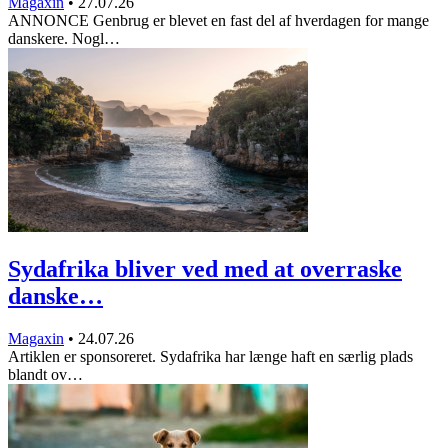
Magaxin
•
27.07.26
ANNONCE Genbrug er blevet en fast del af hverdagen for mange
danskere. Nogl…
Sydafrika bliver ved med at overraske
danske…
Magaxin
•
24.07.26
Artiklen er sponsoreret. Sydafrika har længe haft en særlig plads
blandt ov…