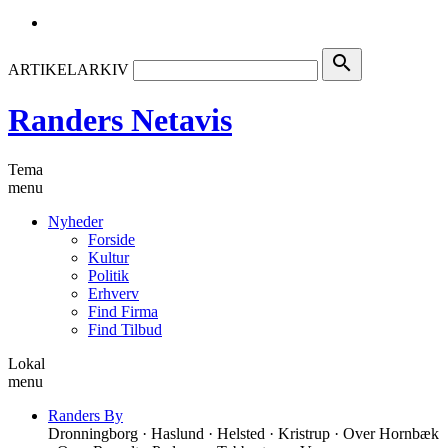
search
ARTIKELARKIV
Randers Netavis
Tema
menu
Nyheder
Forside
Kultur
Politik
Erhverv
Find Firma
Find Tilbud
Lokal
menu
Randers By
Dronningborg · Haslund · Helsted · Kristrup · Over Hornbæk