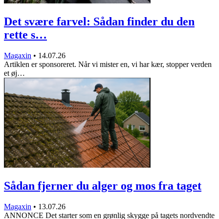
Det svære farvel: Sådan finder du den
rette s…
Magaxin
•
14.07.26
Artiklen er sponsoreret. Når vi mister en, vi har kær, stopper verden
et øj…
Sådan fjerner du alger og mos fra taget
Magaxin
•
13.07.26
ANNONCE Det starter som en grønlig skygge på tagets nordvendte