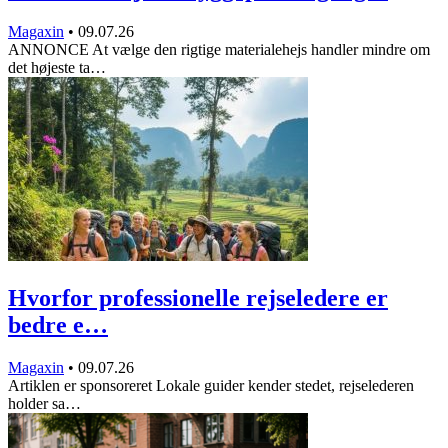
Magaxin
•
09.07.26
ANNONCE At vælge den rigtige materialehejs handler mindre om
det højeste ta…
Hvorfor professionelle rejseledere er
bedre e…
Magaxin
•
09.07.26
Artiklen er sponsoreret Lokale guider kender stedet, rejselederen
holder sa…