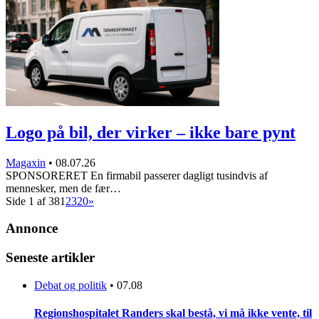
Logo på bil, der virker – ikke bare pynt
Magaxin
•
08.07.26
SPONSORERET En firmabil passerer dagligt tusindvis af
mennesker, men de fær…
Side 1 af 38
1
2
3
20
»
Annonce
Seneste artikler
Debat og politik
•
07.08
Regionshospitalet Randers skal bestå, vi må ikke vente, til