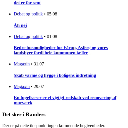
det er for sent
Debat og politik
•
05.08
Åh nej
Debat og politik
•
01.08
Bedre busmuligheder for Fårup, Asferg og vores
landsbyer fordi hele kommunen tæller
Magaxin
•
31.07
Skab varme og hygge i boligens indretning
Magaxin
•
29.07
En fugefræser er et vigtigt redskab ved renovering af
murværk
Det sker i Randers
Der er på dette tidspunkt ingen kommende begivenheder.