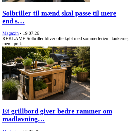
Solbriller til mænd skal passe til mere
end s…
Magaxin
•
19.07.26
REKLAME Solbriller bliver ofte købt med sommerferien i tankerne,
men i prak…
Et grillbord giver bedre rammer om
madlavning…