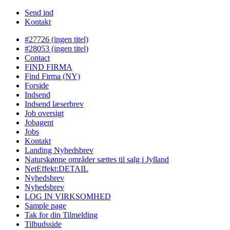
Send ind
Kontakt
#27726 (ingen titel)
#28053 (ingen titel)
Contact
FIND FIRMA
Find Firma (NY)
Forside
Indsend
Indsend læserbrev
Job oversigt
Jobagent
Jobs
Kontakt
Landing Nyhedsbrev
Naturskønne områder sættes til salg i Jylland
NetEffekt:DETAIL
Nyhedsbrev
Nyhedsbrev
LOG IN VIRKSOMHED
Sample page
Tak for din Tilmelding
Tilbudsside