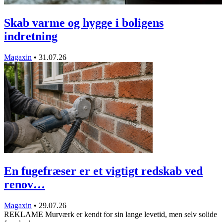
Skab varme og hygge i boligens
indretning
Magaxin
•
31.07.26
En fugefræser er et vigtigt redskab ved
renov…
Magaxin
•
29.07.26
REKLAME Murværk er kendt for sin lange levetid, men selv solide