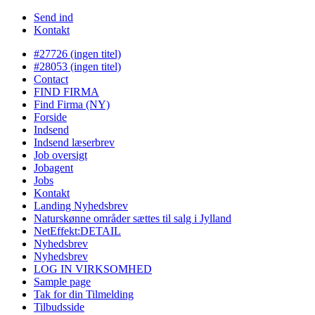
Send ind
Kontakt
#27726 (ingen titel)
#28053 (ingen titel)
Contact
FIND FIRMA
Find Firma (NY)
Forside
Indsend
Indsend læserbrev
Job oversigt
Jobagent
Jobs
Kontakt
Landing Nyhedsbrev
Naturskønne områder sættes til salg i Jylland
NetEffekt:DETAIL
Nyhedsbrev
Nyhedsbrev
LOG IN VIRKSOMHED
Sample page
Tak for din Tilmelding
Tilbudsside