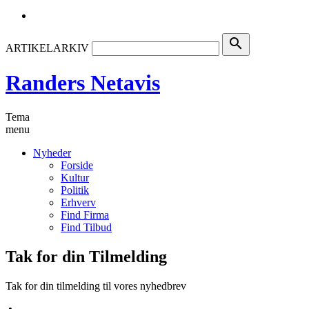
search
ARTIKELARKIV
Randers Netavis
Tema
menu
Nyheder
Forside
Kultur
Politik
Erhverv
Find Firma
Find Tilbud
Tak for din Tilmelding
Tak for din tilmelding til vores nyhedbrev