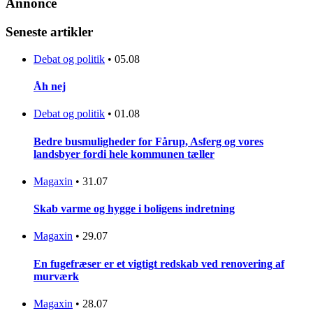
Annonce
Seneste artikler
Debat og politik
•
05.08
Åh nej
Debat og politik
•
01.08
Bedre busmuligheder for Fårup, Asferg og vores
landsbyer fordi hele kommunen tæller
Magaxin
•
31.07
Skab varme og hygge i boligens indretning
Magaxin
•
29.07
En fugefræser er et vigtigt redskab ved renovering af
murværk
Magaxin
•
28.07