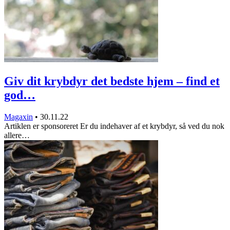
Giv dit krybdyr det bedste hjem – find et
god…
Magaxin
•
30.11.22
Artiklen er sponsoreret Er du indehaver af et krybdyr, så ved du nok
allere…