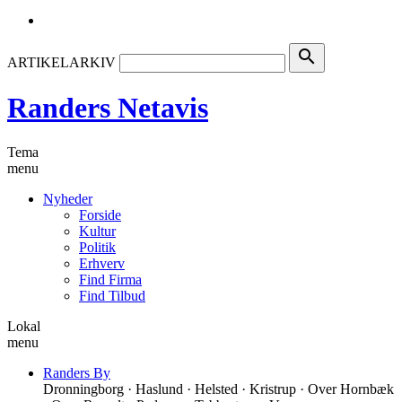
search
ARTIKELARKIV
Randers Netavis
Tema
menu
Nyheder
Forside
Kultur
Politik
Erhverv
Find Firma
Find Tilbud
Lokal
menu
Randers By
Dronningborg · Haslund · Helsted · Kristrup · Over Hornbæk