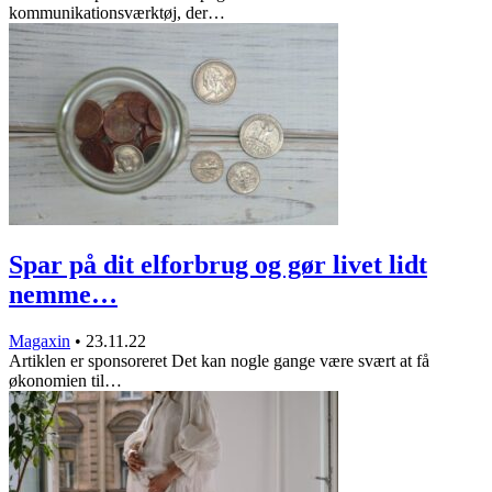
kommunikationsværktøj, der…
Spar på dit elforbrug og gør livet lidt
nemme…
Magaxin
•
23.11.22
Artiklen er sponsoreret Det kan nogle gange være svært at få
økonomien til…