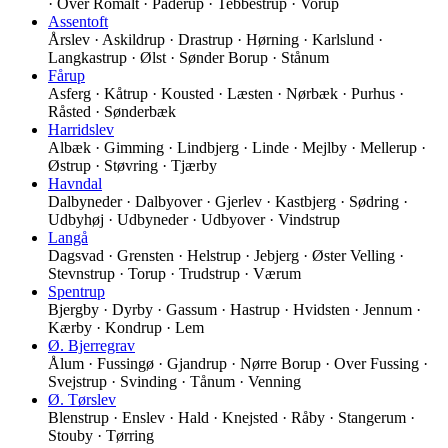
· Over Romalt · Paderup · Tebbestrup · Vorup
Assentoft
Årslev · Askildrup · Drastrup · Hørning · Karlslund ·
Langkastrup · Ølst · Sønder Borup · Stånum
Fårup
Asferg · Kåtrup · Kousted · Læsten · Nørbæk · Purhus ·
Råsted · Sønderbæk
Harridslev
Albæk · Gimming · Lindbjerg · Linde · Mejlby · Mellerup ·
Østrup · Støvring · Tjærby
Havndal
Dalbyneder · Dalbyover · Gjerlev · Kastbjerg · Sødring ·
Udbyhøj · Udbyneder · Udbyover · Vindstrup
Langå
Dagsvad · Grensten · Helstrup · Jebjerg · Øster Velling ·
Stevnstrup · Torup · Trudstrup · Værum
Spentrup
Bjergby · Dyrby · Gassum · Hastrup · Hvidsten · Jennum ·
Kærby · Kondrup · Lem
Ø. Bjerregrav
Ålum · Fussingø · Gjandrup · Nørre Borup · Over Fussing ·
Svejstrup · Svinding · Tånum · Venning
Ø. Tørslev
Blenstrup · Enslev · Hald · Knejsted · Råby · Stangerum ·
Stouby · Tørring