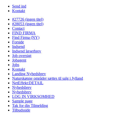
Send ind
Kontakt
#27726 (ingen titel)
#28053 (ingen titel)
Contact
FIND FIRMA
Find Firma (NY)
Forside
Indsend
Indsend læserbrev
Job oversigt
Jobagent
Jobs
Kontakt
Landing Nyhedsbrev
Naturskønne områder sættes til salg i Jylland
NetEffekt:DETAIL
Nyhedsbrev
Nyhedsbrev
LOG IN VIRKSOMHED
Sample page
Tak for din Tilmelding
Tilbudsside