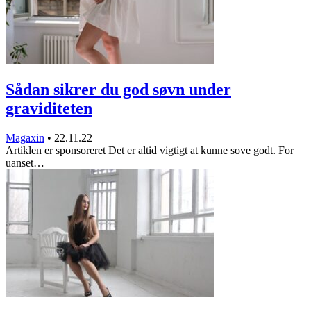
Sådan sikrer du god søvn under
graviditeten
Magaxin
•
22.11.22
Artiklen er sponsoreret Det er altid vigtigt at kunne sove godt. For
uanset…