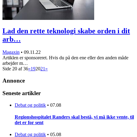
Lad den rette teknologi skabe orden i dit
arb…
Magaxin
•
09.11.22
Artiklen er sponsoreret. Hvis du på den ene eller den anden måde
arbejder m…
Side 20 af 36
«
19
20
21
»
Annonce
Seneste artikler
Debat og politik
•
07.08
Regionshospitalet Randers skal bestå, vi må ikke vente, til
det er for sent
Debat og politik
•
05.08