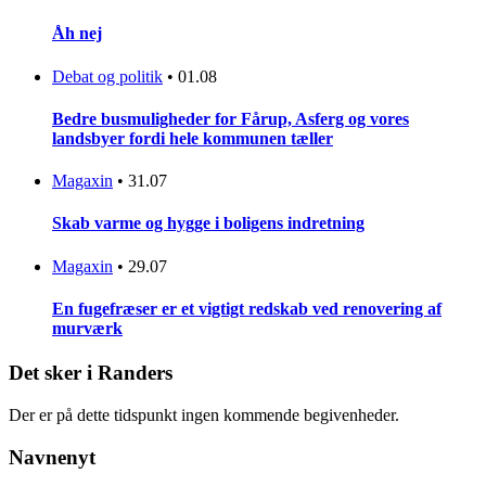
Åh nej
Debat og politik
•
01.08
Bedre busmuligheder for Fårup, Asferg og vores
landsbyer fordi hele kommunen tæller
Magaxin
•
31.07
Skab varme og hygge i boligens indretning
Magaxin
•
29.07
En fugefræser er et vigtigt redskab ved renovering af
murværk
Det sker i Randers
Der er på dette tidspunkt ingen kommende begivenheder.
Navnenyt