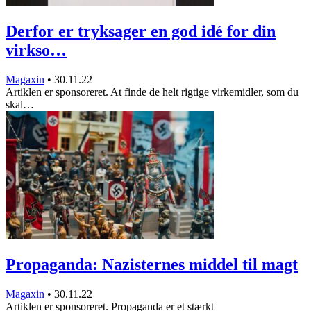
Derfor er tryksager en god idé for din
virkso…
Magaxin
•
30.11.22
Artiklen er sponsoreret. At finde de helt rigtige virkemidler, som du
skal…
Propaganda: Nazisternes middel til magt
Magaxin
•
30.11.22
Artiklen er sponsoreret. Propaganda er et stærkt