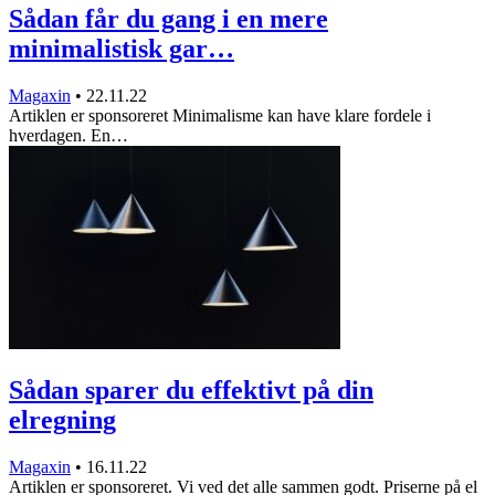
Sådan får du gang i en mere
minimalistisk gar…
Magaxin
•
22.11.22
Artiklen er sponsoreret Minimalisme kan have klare fordele i
hverdagen. En…
Sådan sparer du effektivt på din
elregning
Magaxin
•
16.11.22
Artiklen er sponsoreret. Vi ved det alle sammen godt. Priserne på el