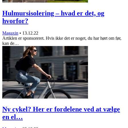
Hulmursisolering – hvad er det, og
hvorfor?
Magaxin
•
13.12.22
Artiklen er sponsoreret. Hvis ikke det er noget, du har hørt om før,
kan de…
Ny cykel? Her er fordelene ved at vælge
en el…