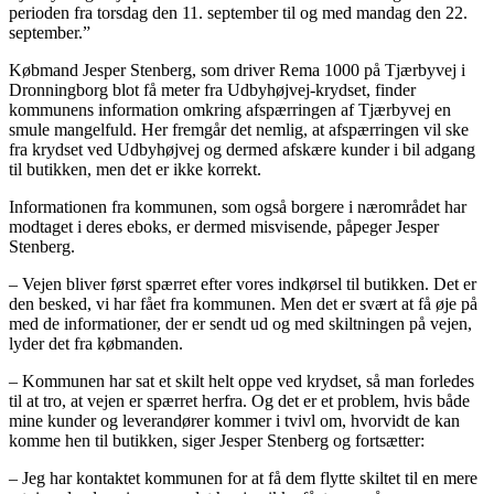
perioden fra torsdag den 11. september til og med mandag den 22.
september.”
Købmand Jesper Stenberg, som driver Rema 1000 på Tjærbyvej i
Dronningborg blot få meter fra Udbyhøjvej-krydset, finder
kommunens information omkring afspærringen af Tjærbyvej en
smule mangelfuld. Her fremgår det nemlig, at afspærringen vil ske
fra krydset ved Udbyhøjvej og dermed afskære kunder i bil adgang
til butikken, men det er ikke korrekt.
Informationen fra kommunen, som også borgere i nærområdet har
modtaget i deres eboks, er dermed misvisende, påpeger Jesper
Stenberg.
– Vejen bliver først spærret efter vores indkørsel til butikken. Det er
den besked, vi har fået fra kommunen. Men det er svært at få øje på
med de informationer, der er sendt ud og med skiltningen på vejen,
lyder det fra købmanden.
– Kommunen har sat et skilt helt oppe ved krydset, så man forledes
til at tro, at vejen er spærret herfra. Og det er et problem, hvis både
mine kunder og leverandører kommer i tvivl om, hvorvidt de kan
komme hen til butikken, siger Jesper Stenberg og fortsætter:
– Jeg har kontaktet kommunen for at få dem flytte skiltet til en mere