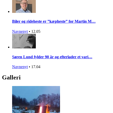
Biler og rideheste er ”kæpheste” for Martin M…
Navnenyt
•
12.05
Søren Lund fylder 90 år og efterlader et vari…
Navnenyt
•
17.04
Galleri