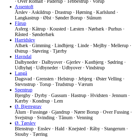
· Over Romalt · Paderup · Tebbestrup · Vorup
Assentoft
Årslev · Askildrup · Drastrup · Hørning · Karlslund ·
Langkastrup · Ølst · Sønder Borup · Stånum
Fårup
Asferg · Kåtrup · Kousted · Læsten · Nørbæk · Purhus ·
Råsted · Sønderbæk
Harridslev
Albæk · Gimming · Lindbjerg · Linde · Mejlby · Mellerup ·
Østrup · Støvring · Tjærby
Havndal
Dalbyneder · Dalbyover · Gjerlev · Kastbjerg · Sødring ·
Udbyhøj · Udbyneder · Udbyover · Vindstrup
Langå
Dagsvad · Grensten · Helstrup · Jebjerg · Øster Velling ·
Stevnstrup · Torup · Trudstrup · Værum
Spentrup
Bjergby · Dyrby · Gassum · Hastrup · Hvidsten · Jennum ·
Kærby · Kondrup · Lem
Ø. Bjerregrav
Ålum · Fussingø · Gjandrup · Nørre Borup · Over Fussing ·
Svejstrup · Svinding · Tånum · Venning
Ø. Tørslev
Blenstrup · Enslev · Hald · Knejsted · Råby · Stangerum ·
Stouby · Tørring