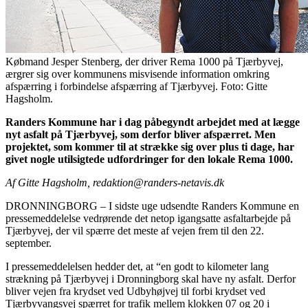
Købmand Jesper Stenberg, der driver Rema 1000 på Tjærbyvej,
ærgrer sig over kommunens misvisende information omkring
afspærring i forbindelse afspærring af Tjærbyvej. Foto: Gitte
Hagsholm.
Randers Kommune har i dag påbegyndt arbejdet med at lægge
nyt asfalt på Tjærbyvej, som derfor bliver afspærret. Men
projektet, som kommer til at strække sig over plus ti dage, har
givet nogle utilsigtede udfordringer for den lokale Rema 1000.
Af Gitte Hagsholm, redaktion@randers-netavis.dk
DRONNINGBORG – I sidste uge udsendte Randers Kommune en
pressemeddelelse vedrørende det netop igangsatte asfaltarbejde på
Tjærbyvej, der vil spærre det meste af vejen frem til den 22.
september.
I pressemeddelelsen hedder det, at “en godt to kilometer lang
strækning på Tjærbyvej i Dronningborg skal have ny asfalt. Derfor
bliver vejen fra krydset ved Udbyhøjvej til forbi krydset ved
Tjærbyvangsvej spærret for trafik mellem klokken 07 og 20 i