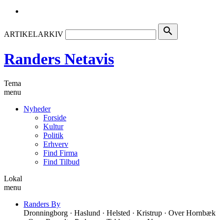
search
ARTIKELARKIV
Randers Netavis
Tema
menu
Nyheder
Forside
Kultur
Politik
Erhverv
Find Firma
Find Tilbud
Lokal
menu
Randers By
Dronningborg · Haslund · Helsted · Kristrup · Over Hornbæk