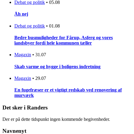
Debat og politik
•
05.08
Åh nej
Debat og politik
•
01.08
Bedre busmuligheder for Fårup, Asferg og vores
landsbyer fordi hele kommunen tæller
Magaxin
•
31.07
Skab varme og hygge i boligens indretning
Magaxin
•
29.07
En fugefræser er et vigtigt redskab ved renovering af
murværk
Det sker i Randers
Der er på dette tidspunkt ingen kommende begivenheder.
Navnenyt