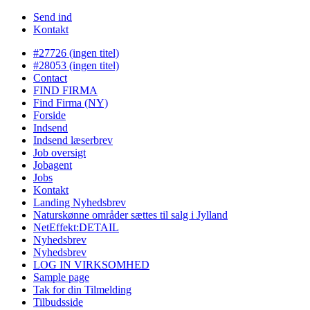
Send ind
Kontakt
#27726 (ingen titel)
#28053 (ingen titel)
Contact
FIND FIRMA
Find Firma (NY)
Forside
Indsend
Indsend læserbrev
Job oversigt
Jobagent
Jobs
Kontakt
Landing Nyhedsbrev
Naturskønne områder sættes til salg i Jylland
NetEffekt:DETAIL
Nyhedsbrev
Nyhedsbrev
LOG IN VIRKSOMHED
Sample page
Tak for din Tilmelding
Tilbudsside