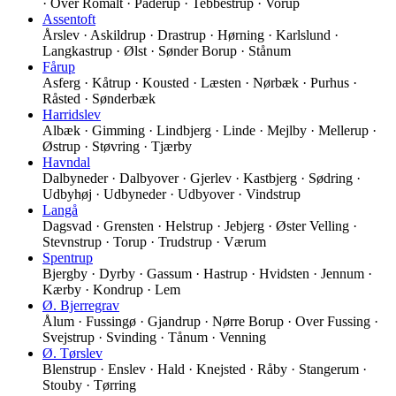
· Over Romalt · Paderup · Tebbestrup · Vorup
Assentoft
Årslev · Askildrup · Drastrup · Hørning · Karlslund ·
Langkastrup · Ølst · Sønder Borup · Stånum
Fårup
Asferg · Kåtrup · Kousted · Læsten · Nørbæk · Purhus ·
Råsted · Sønderbæk
Harridslev
Albæk · Gimming · Lindbjerg · Linde · Mejlby · Mellerup ·
Østrup · Støvring · Tjærby
Havndal
Dalbyneder · Dalbyover · Gjerlev · Kastbjerg · Sødring ·
Udbyhøj · Udbyneder · Udbyover · Vindstrup
Langå
Dagsvad · Grensten · Helstrup · Jebjerg · Øster Velling ·
Stevnstrup · Torup · Trudstrup · Værum
Spentrup
Bjergby · Dyrby · Gassum · Hastrup · Hvidsten · Jennum ·
Kærby · Kondrup · Lem
Ø. Bjerregrav
Ålum · Fussingø · Gjandrup · Nørre Borup · Over Fussing ·
Svejstrup · Svinding · Tånum · Venning
Ø. Tørslev
Blenstrup · Enslev · Hald · Knejsted · Råby · Stangerum ·
Stouby · Tørring