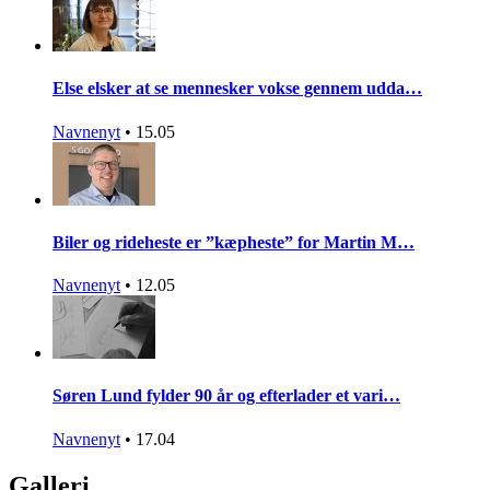
Else elsker at se mennesker vokse gennem udda…
Navnenyt
•
15.05
Biler og rideheste er ”kæpheste” for Martin M…
Navnenyt
•
12.05
Søren Lund fylder 90 år og efterlader et vari…
Navnenyt
•
17.04
Galleri