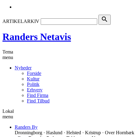
search
ARTIKELARKIV
Randers Netavis
Tema
menu
Nyheder
Forside
Kultur
Politik
Erhverv
Find Firma
Find Tilbud
Lokal
menu
Randers By
Dronningborg · Haslund · Helsted · Kristrup · Over Hornbæk