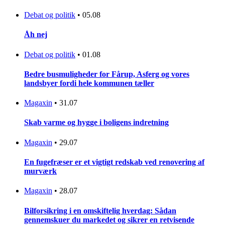
Debat og politik
•
05.08
Åh nej
Debat og politik
•
01.08
Bedre busmuligheder for Fårup, Asferg og vores
landsbyer fordi hele kommunen tæller
Magaxin
•
31.07
Skab varme og hygge i boligens indretning
Magaxin
•
29.07
En fugefræser er et vigtigt redskab ved renovering af
murværk
Magaxin
•
28.07
Bilforsikring i en omskiftelig hverdag: Sådan
gennemskuer du markedet og sikrer en retvisende