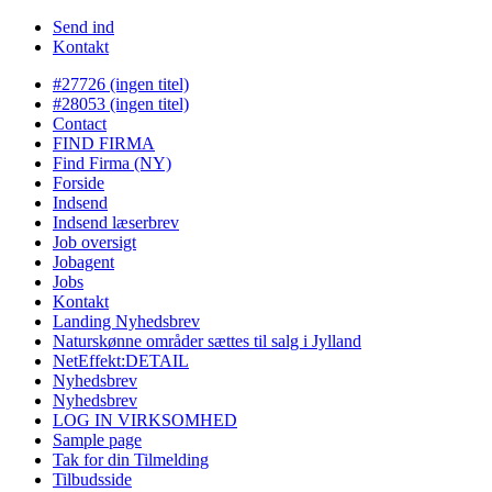
Send ind
Kontakt
#27726 (ingen titel)
#28053 (ingen titel)
Contact
FIND FIRMA
Find Firma (NY)
Forside
Indsend
Indsend læserbrev
Job oversigt
Jobagent
Jobs
Kontakt
Landing Nyhedsbrev
Naturskønne områder sættes til salg i Jylland
NetEffekt:DETAIL
Nyhedsbrev
Nyhedsbrev
LOG IN VIRKSOMHED
Sample page
Tak for din Tilmelding
Tilbudsside