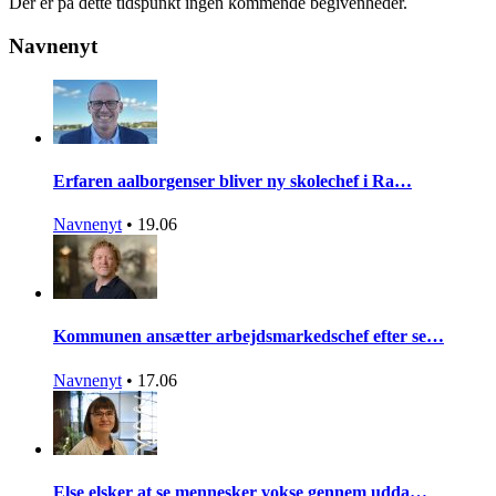
Der er på dette tidspunkt ingen kommende begivenheder.
Navnenyt
Erfaren aalborgenser bliver ny skolechef i Ra…
Navnenyt
•
19.06
Kommunen ansætter arbejdsmarkedschef efter se…
Navnenyt
•
17.06
Else elsker at se mennesker vokse gennem udda…