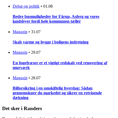
Debat og politik
•
01.08
Bedre busmuligheder for Fårup, Asferg og vores
landsbyer fordi hele kommunen tæller
Magaxin
•
31.07
Skab varme og hygge i boligens indretning
Magaxin
•
29.07
En fugefræser er et vigtigt redskab ved renovering af
murværk
Magaxin
•
28.07
Bilforsikring i en omskiftelig hverdag: Sådan
gennemskuer du markedet og sikrer en retvisende
dækning
Det sker i Randers