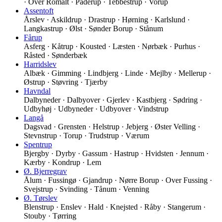
· Over Romalt · Paderup · Tebbestrup · Vorup
Assentoft
Årslev · Askildrup · Drastrup · Hørning · Karlslund ·
Langkastrup · Ølst · Sønder Borup · Stånum
Fårup
Asferg · Kåtrup · Kousted · Læsten · Nørbæk · Purhus ·
Råsted · Sønderbæk
Harridslev
Albæk · Gimming · Lindbjerg · Linde · Mejlby · Mellerup ·
Østrup · Støvring · Tjærby
Havndal
Dalbyneder · Dalbyover · Gjerlev · Kastbjerg · Sødring ·
Udbyhøj · Udbyneder · Udbyover · Vindstrup
Langå
Dagsvad · Grensten · Helstrup · Jebjerg · Øster Velling ·
Stevnstrup · Torup · Trudstrup · Værum
Spentrup
Bjergby · Dyrby · Gassum · Hastrup · Hvidsten · Jennum ·
Kærby · Kondrup · Lem
Ø. Bjerregrav
Ålum · Fussingø · Gjandrup · Nørre Borup · Over Fussing ·
Svejstrup · Svinding · Tånum · Venning
Ø. Tørslev
Blenstrup · Enslev · Hald · Knejsted · Råby · Stangerum ·
Stouby · Tørring