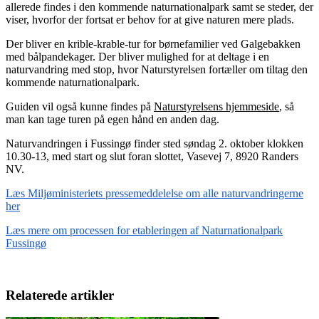
allerede findes i den kommende naturnationalpark samt se steder, der
viser, hvorfor der fortsat er behov for at give naturen mere plads.
Der bliver en krible-krable-tur for børnefamilier ved Galgebakken
med bålpandekager. Der bliver mulighed for at deltage i en
naturvandring med stop, hvor Naturstyrelsen fortæller om tiltag den
kommende naturnationalpark.
Guiden vil også kunne findes på
Naturstyrelsens hjemmeside
, så
man kan tage turen på egen hånd en anden dag.
Naturvandringen i Fussingø finder sted søndag 2. oktober klokken
10.30-13, med start og slut foran slottet, Vasevej 7, 8920 Randers
NV.
Læs Miljøministeriets pressemeddelelse om alle naturvandringerne
her
Læs mere om processen for etableringen af Naturnationalpark
Fussingø
Relaterede artikler