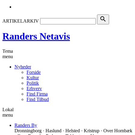
search
ARTIKELARKIV
Randers Netavis
Tema
menu
Nyheder
Forside
Kultur
Politik
Erhverv
Find Firma
Find Tilbud
Lokal
menu
Randers By
Dronningborg · Haslund · Helsted · Kristrup · Over Hornbæk