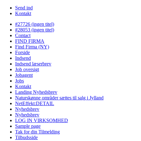
Send ind
Kontakt
#27726 (ingen titel)
#28053 (ingen titel)
Contact
FIND FIRMA
Find Firma (NY)
Forside
Indsend
Indsend læserbrev
Job oversigt
Jobagent
Jobs
Kontakt
Landing Nyhedsbrev
Naturskønne områder sættes til salg i Jylland
NetEffekt:DETAIL
Nyhedsbrev
Nyhedsbrev
LOG IN VIRKSOMHED
Sample page
Tak for din Tilmelding
Tilbudsside