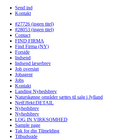
Send ind
Kontakt
#27726 (ingen titel)
#28053 (ingen titel)
Contact
FIND FIRMA
Find Firma (NY)
Forside
Indsend
Indsend læserbrev
Job oversigt
Jobagent
Jobs
Kontakt
Landing Nyhedsbrev
Naturskønne områder sættes til salg i Jylland
NetEffekt:DETAIL
Nyhedsbrev
Nyhedsbrev
LOG IN VIRKSOMHED
Sample page
Tak for din Tilmelding
Tilbudsside