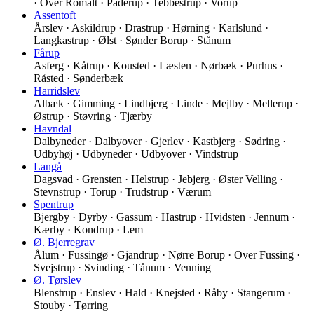
· Over Romalt · Paderup · Tebbestrup · Vorup
Assentoft
Årslev · Askildrup · Drastrup · Hørning · Karlslund ·
Langkastrup · Ølst · Sønder Borup · Stånum
Fårup
Asferg · Kåtrup · Kousted · Læsten · Nørbæk · Purhus ·
Råsted · Sønderbæk
Harridslev
Albæk · Gimming · Lindbjerg · Linde · Mejlby · Mellerup ·
Østrup · Støvring · Tjærby
Havndal
Dalbyneder · Dalbyover · Gjerlev · Kastbjerg · Sødring ·
Udbyhøj · Udbyneder · Udbyover · Vindstrup
Langå
Dagsvad · Grensten · Helstrup · Jebjerg · Øster Velling ·
Stevnstrup · Torup · Trudstrup · Værum
Spentrup
Bjergby · Dyrby · Gassum · Hastrup · Hvidsten · Jennum ·
Kærby · Kondrup · Lem
Ø. Bjerregrav
Ålum · Fussingø · Gjandrup · Nørre Borup · Over Fussing ·
Svejstrup · Svinding · Tånum · Venning
Ø. Tørslev
Blenstrup · Enslev · Hald · Knejsted · Råby · Stangerum ·
Stouby · Tørring