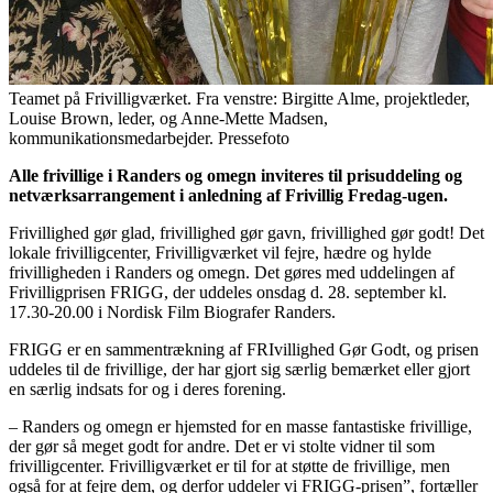
Teamet på Frivilligværket. Fra venstre: Birgitte Alme, projektleder,
Louise Brown, leder, og Anne-Mette Madsen,
kommunikationsmedarbejder. Pressefoto
Alle frivillige i Randers og omegn inviteres til prisuddeling og
netværksarrangement i anledning af Frivillig Fredag-ugen.
Frivillighed gør glad, frivillighed gør gavn, frivillighed gør godt! Det
lokale frivilligcenter, Frivilligværket vil fejre, hædre og hylde
frivilligheden i Randers og omegn. Det gøres med uddelingen af
Frivilligprisen FRIGG, der uddeles onsdag d. 28. september kl.
17.30-20.00 i Nordisk Film Biografer Randers.
FRIGG er en sammentrækning af FRIvillighed Gør Godt, og prisen
uddeles til de frivillige, der har gjort sig særlig bemærket eller gjort
en særlig indsats for og i deres forening.
– Randers og omegn er hjemsted for en masse fantastiske frivillige,
der gør så meget godt for andre. Det er vi stolte vidner til som
frivilligcenter. Frivilligværket er til for at støtte de frivillige, men
også for at fejre dem, og derfor uddeler vi FRIGG-prisen”, fortæller