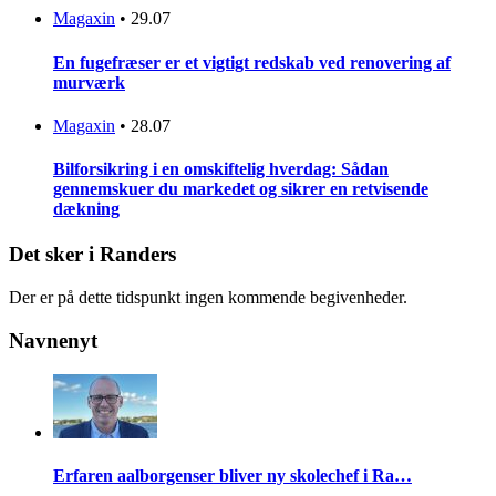
Magaxin
•
29.07
En fugefræser er et vigtigt redskab ved renovering af
murværk
Magaxin
•
28.07
Bilforsikring i en omskiftelig hverdag: Sådan
gennemskuer du markedet og sikrer en retvisende
dækning
Det sker i Randers
Der er på dette tidspunkt ingen kommende begivenheder.
Navnenyt
Erfaren aalborgenser bliver ny skolechef i Ra…