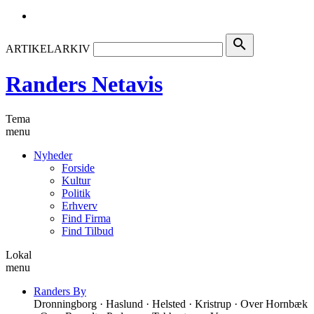
search
ARTIKELARKIV
Randers Netavis
Tema
menu
Nyheder
Forside
Kultur
Politik
Erhverv
Find Firma
Find Tilbud
Lokal
menu
Randers By
Dronningborg · Haslund · Helsted · Kristrup · Over Hornbæk