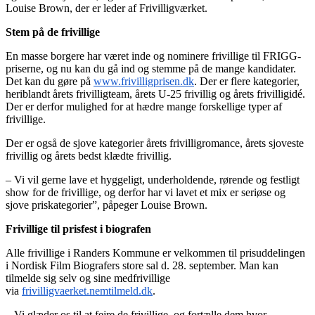
Louise Brown, der er leder af Frivilligværket.
Stem på de frivillige
En masse borgere har været inde og nominere frivillige til FRIGG-
priserne, og nu kan du gå ind og stemme på de mange kandidater.
Det kan du gøre på
www.frivilligprisen.dk
. Der er flere kategorier,
heriblandt årets frivilligteam, årets U-25 frivillig og årets frivilligidé.
Der er derfor mulighed for at hædre mange forskellige typer af
frivillige.
Der er også de sjove kategorier årets frivilligromance, årets sjoveste
frivillig og årets bedst klædte frivillig.
–
Vi vil gerne lave et hyggeligt, underholdende, rørende og festligt
show for de frivillige, og derfor har vi lavet et mix er seriøse og
sjove priskategorier”, påpeger Louise Brown.
Frivillige til prisfest i biografen
Alle frivillige i Randers Kommune er velkommen til prisuddelingen
i Nordisk Film Biografers store sal d. 28. september. Man kan
tilmelde sig selv og sine medfrivillige
via
frivilligvaerket.nemtilmeld.dk
.
– Vi glæder os til at fejre de frivillige, og fortælle dem hvor