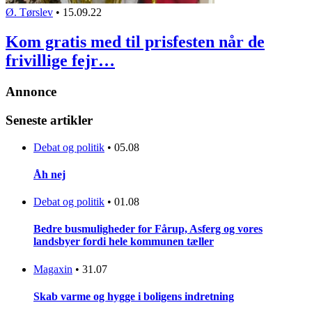
Ø. Tørslev
•
15.09.22
Kom gratis med til prisfesten når de
frivillige fejr…
Annonce
Seneste artikler
Debat og politik
•
05.08
Åh nej
Debat og politik
•
01.08
Bedre busmuligheder for Fårup, Asferg og vores
landsbyer fordi hele kommunen tæller
Magaxin
•
31.07
Skab varme og hygge i boligens indretning