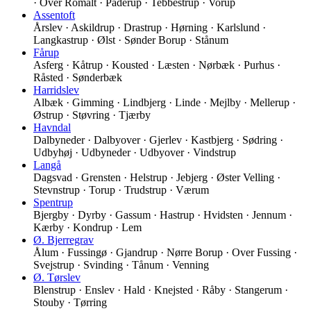
· Over Romalt · Paderup · Tebbestrup · Vorup
Assentoft
Årslev · Askildrup · Drastrup · Hørning · Karlslund ·
Langkastrup · Ølst · Sønder Borup · Stånum
Fårup
Asferg · Kåtrup · Kousted · Læsten · Nørbæk · Purhus ·
Råsted · Sønderbæk
Harridslev
Albæk · Gimming · Lindbjerg · Linde · Mejlby · Mellerup ·
Østrup · Støvring · Tjærby
Havndal
Dalbyneder · Dalbyover · Gjerlev · Kastbjerg · Sødring ·
Udbyhøj · Udbyneder · Udbyover · Vindstrup
Langå
Dagsvad · Grensten · Helstrup · Jebjerg · Øster Velling ·
Stevnstrup · Torup · Trudstrup · Værum
Spentrup
Bjergby · Dyrby · Gassum · Hastrup · Hvidsten · Jennum ·
Kærby · Kondrup · Lem
Ø. Bjerregrav
Ålum · Fussingø · Gjandrup · Nørre Borup · Over Fussing ·
Svejstrup · Svinding · Tånum · Venning
Ø. Tørslev
Blenstrup · Enslev · Hald · Knejsted · Råby · Stangerum ·
Stouby · Tørring