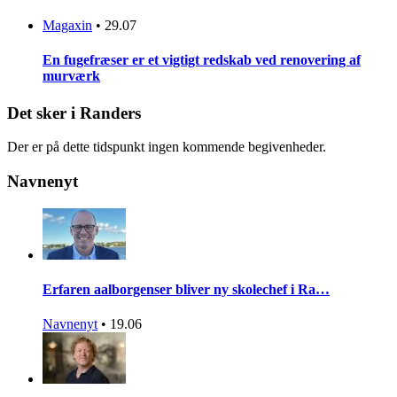
Magaxin
•
29.07
En fugefræser er et vigtigt redskab ved renovering af
murværk
Det sker i Randers
Der er på dette tidspunkt ingen kommende begivenheder.
Navnenyt
Erfaren aalborgenser bliver ny skolechef i Ra…
Navnenyt
•
19.06