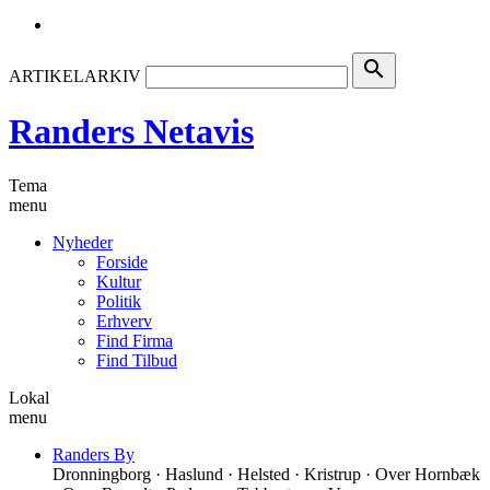
search
ARTIKELARKIV
Randers Netavis
Tema
menu
Nyheder
Forside
Kultur
Politik
Erhverv
Find Firma
Find Tilbud
Lokal
menu
Randers By
Dronningborg · Haslund · Helsted · Kristrup · Over Hornbæk