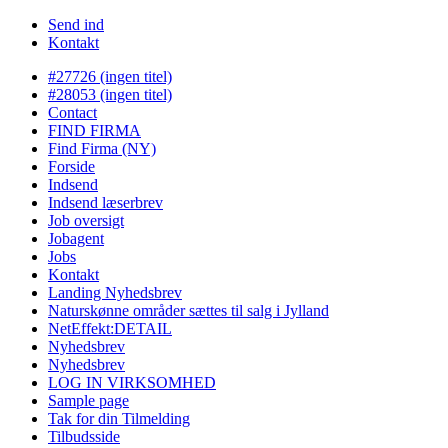
Send ind
Kontakt
#27726 (ingen titel)
#28053 (ingen titel)
Contact
FIND FIRMA
Find Firma (NY)
Forside
Indsend
Indsend læserbrev
Job oversigt
Jobagent
Jobs
Kontakt
Landing Nyhedsbrev
Naturskønne områder sættes til salg i Jylland
NetEffekt:DETAIL
Nyhedsbrev
Nyhedsbrev
LOG IN VIRKSOMHED
Sample page
Tak for din Tilmelding
Tilbudsside