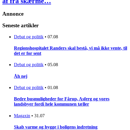
af fra skærme…
Annonce
Seneste artikler
Debat og politik
•
07.08
Regionshospitalet Randers skal bestå, vi må ikke vente, til
det er for sent
Debat og politik
•
05.08
Åh nej
Debat og politik
•
01.08
Bedre busmuligheder for Fårup, Asferg og vores
landsbyer fordi hele kommunen tæller
Magaxin
•
31.07
Skab varme og hygge i boligens indretning