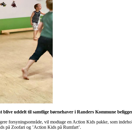
 at blive uddelt til samtlige børnehaver i Randers Kommune belig
re forsyningsområde, vil modtage en Action Kids pakke, som indeholde
ids på Zoofari og ’Action Kids på Rumfart’.