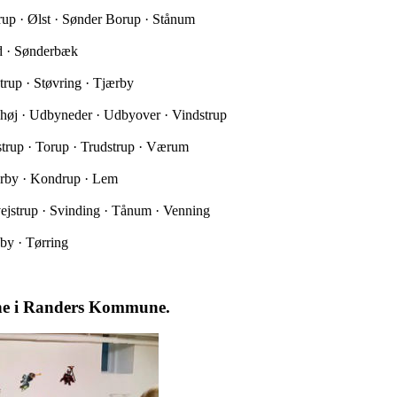
trup · Ølst · Sønder Borup · Stånum
ed · Sønderbæk
trup · Støvring · Tjærby
yhøj · Udbyneder · Udbyover · Vindstrup
nstrup · Torup · Trudstrup · Værum
ærby · Kondrup · Lem
ejstrup · Svinding · Tånum · Venning
by · Tørring
ne i Randers Kommune.