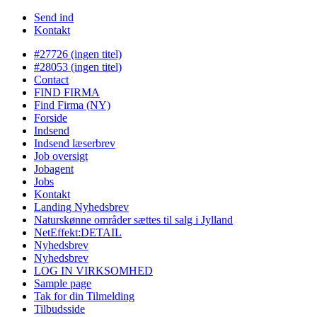
Send ind
Kontakt
#27726 (ingen titel)
#28053 (ingen titel)
Contact
FIND FIRMA
Find Firma (NY)
Forside
Indsend
Indsend læserbrev
Job oversigt
Jobagent
Jobs
Kontakt
Landing Nyhedsbrev
Naturskønne områder sættes til salg i Jylland
NetEffekt:DETAIL
Nyhedsbrev
Nyhedsbrev
LOG IN VIRKSOMHED
Sample page
Tak for din Tilmelding
Tilbudsside