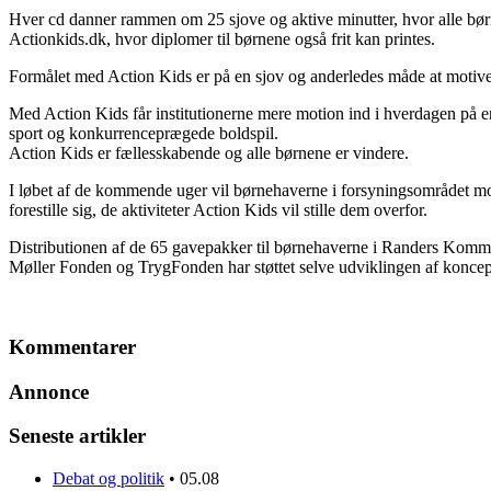
Hver cd danner rammen om 25 sjove og aktive minutter, hvor alle børn
Actionkids.dk, hvor diplomer til børnene også frit kan printes.
Formålet med Action Kids er på en sjov og anderledes måde at motivere
Med Action Kids får institutionerne mere motion ind i hverdagen på e
sport og konkurrenceprægede boldspil.
Action Kids er fællesskabende og alle børnene er vindere.
I løbet af de kommende uger vil børnehaverne i forsyningsområdet modta
forestille sig, de aktiviteter Action Kids vil stille dem overfor.
Distributionen af de 65 gavepakker til børnehaverne i Randers Kommu
Møller Fonden og TrygFonden har støttet selve udviklingen af koncep
Kommentarer
Annonce
Seneste artikler
Debat og politik
•
05.08