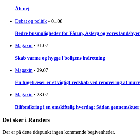
Åh nej
Debat og politik
•
01.08
Bedre busmuligheder for Fårup, Asferg og vores landsbyer
Magaxin
•
31.07
Skab varme og hygge i boligens indretning
Magaxin
•
29.07
En fugefræser er et vigtigt redskab ved renovering af mur
Magaxin
•
28.07
Bilforsikring i en omskiftelig hverdag: Sådan gennemskue
Det sker i Randers
Der er på dette tidspunkt ingen kommende begivenheder.