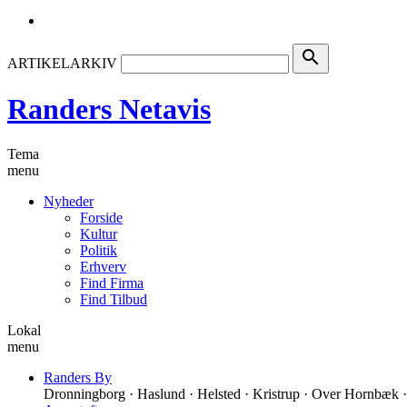
search
ARTIKELARKIV
Randers Netavis
Tema
menu
Nyheder
Forside
Kultur
Politik
Erhverv
Find Firma
Find Tilbud
Lokal
menu
Randers By
Dronningborg · Haslund · Helsted · Kristrup · Over Hornbæk ·