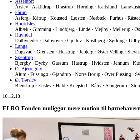
Assentoft
Årslev · Askildrup · Drastrup · Hørning · Karlslund · Langkas
Fårup
Asferg · Kåtrup · Kousted · Læsten · Nørbæk · Purhus · Råst
Harridslev
Albæk · Gimming · Lindbjerg · Linde · Mejlby · Mellerup · Øs
Havndal
Dalbyneder · Dalbyover · Gjerlev · Kastbjerg · Sødring · Udb
Langå
Dagsvad · Grensten · Helstrup · Jebjerg · Øster Velling · Stev
Spentrup
Bjergby · Dyrby · Gassum · Hastrup · Hvidsten · Jennum · K
Ø. Bjerregrav
Ålum · Fussingø · Gjandrup · Nørre Borup · Over Fussing · Sv
Ø. Tørslev
Blenstrup · Enslev · Hald · Knejsted · Råby · Stangerum · Stou
10.12.18
ELRO Fonden muliggør mere motion til børnehaver