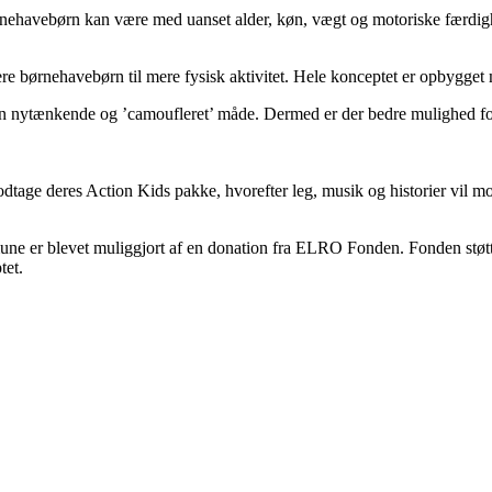
ehavebørn kan være med uanset alder, køn, vægt og motoriske færdighed
 børnehavebørn til mere fysisk aktivitet. Hele konceptet er opbygget m
n nytænkende og ’camoufleret’ måde. Dermed er der bedre mulighed for a
ge deres Action Kids pakke, hvorefter leg, musik og historier vil motiv
ne er blevet muliggjort af en donation fra ELRO Fonden. Fonden støtter
tet.