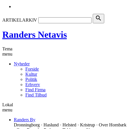
search
ARTIKELARKIV
Randers Netavis
Tema
menu
Nyheder
Forside
Kultur
Politik
Erhverv
Find Firma
Find Tilbud
Lokal
menu
Randers By
Dronningborg · Haslund · Helsted · Kristrup · Over Hornbæk