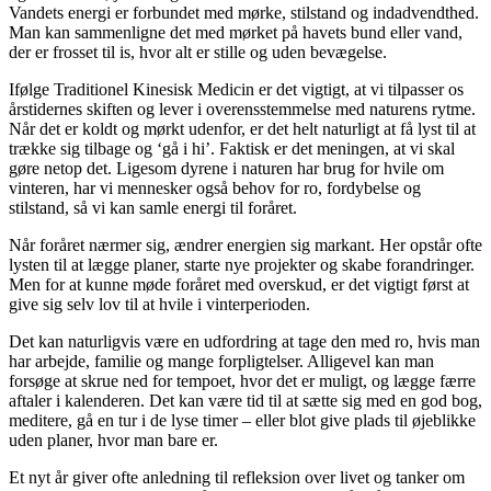
Vandets energi er forbundet med mørke, stilstand og indadvendthed.
Man kan sammenligne det med mørket på havets bund eller vand,
der er frosset til is, hvor alt er stille og uden bevægelse.
Ifølge Traditionel Kinesisk Medicin er det vigtigt, at vi tilpasser os
årstidernes skiften og lever i overensstemmelse med naturens rytme.
Når det er koldt og mørkt udenfor, er det helt naturligt at få lyst til at
trække sig tilbage og ‘gå i hi’. Faktisk er det meningen, at vi skal
gøre netop det. Ligesom dyrene i naturen har brug for hvile om
vinteren, har vi mennesker også behov for ro, fordybelse og
stilstand, så vi kan samle energi til foråret.
Når foråret nærmer sig, ændrer energien sig markant. Her opstår ofte
lysten til at lægge planer, starte nye projekter og skabe forandringer.
Men for at kunne møde foråret med overskud, er det vigtigt først at
give sig selv lov til at hvile i vinterperioden.
Det kan naturligvis være en udfordring at tage den med ro, hvis man
har arbejde, familie og mange forpligtelser. Alligevel kan man
forsøge at skrue ned for tempoet, hvor det er muligt, og lægge færre
aftaler i kalenderen. Det kan være tid til at sætte sig med en god bog,
meditere, gå en tur i de lyse timer – eller blot give plads til øjeblikke
uden planer, hvor man bare er.
Et nyt år giver ofte anledning til refleksion over livet og tanker om