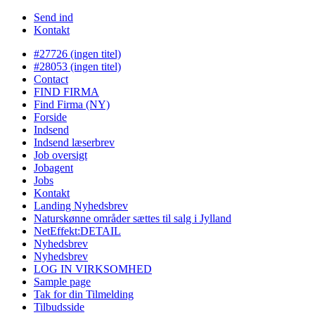
Send ind
Kontakt
#27726 (ingen titel)
#28053 (ingen titel)
Contact
FIND FIRMA
Find Firma (NY)
Forside
Indsend
Indsend læserbrev
Job oversigt
Jobagent
Jobs
Kontakt
Landing Nyhedsbrev
Naturskønne områder sættes til salg i Jylland
NetEffekt:DETAIL
Nyhedsbrev
Nyhedsbrev
LOG IN VIRKSOMHED
Sample page
Tak for din Tilmelding
Tilbudsside