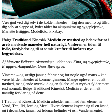
Vær god ved dig selv i de kolde måneder – Tag den med ro og tillad
dig selv at slappe af, lyder rådet fra akupunktør og sygeplejerske,
Mariette Brügger. Modelfoto: Pixabay.
Ifølge Traditionel Kinesisk Medicin er træthed og behov for ro i
årets mørkeste måneder helt naturligt. Vinteren er tiden til
hvile, fordybelse
og til at samle kræfter til forårets nye
begyndelser.
Af Mariette Brügger.
Akupunktør, uddannet i Kina,
og sygeplejerske,
Brüggers Akupunktur, Øster Bjerregrav.
Vinteren – og særligt januar, februar og for nogle også marts – kan
være hårde måneder at komme igennem. Mange oplever en udtalt
træthed, manglende overskud og en følelse af, at mørket fylder mere
end normalt. Ifølge Traditionel Kinesisk Medicin er der en helt
naturlig forklaring på dette.
I Traditionel Kinesisk Medicin arbejder man med fem elementer:
Vand, Træ, Ild, Jord og Metal. Hvert element knytter sig til en årstid,
og i december, januar og februar befinder vi os i Vandelementet.