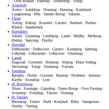
· Over Romalt · Paderup · Tebbestrup · Vorup
Assentoft
Årslev · Askildrup · Drastrup · Hørning · Karlslund ·
Langkastrup · Ølst · Sønder Borup · Stånum
Fårup
Asferg · Kåtrup · Kousted · Læsten · Nørbæk · Purhus ·
Råsted · Sønderbæk
Harridslev
Albæk · Gimming · Lindbjerg · Linde · Mejlby · Mellerup ·
Østrup · Støvring · Tjærby
Havndal
Dalbyneder · Dalbyover · Gjerlev · Kastbjerg · Sødring ·
Udbyhøj · Udbyneder · Udbyover · Vindstrup
Langå
Dagsvad · Grensten · Helstrup · Jebjerg · Øster Velling ·
Stevnstrup · Torup · Trudstrup · Værum
Spentrup
Bjergby · Dyrby · Gassum · Hastrup · Hvidsten · Jennum ·
Kærby · Kondrup · Lem
Ø. Bjerregrav
Ålum · Fussingø · Gjandrup · Nørre Borup · Over Fussing ·
Svejstrup · Svinding · Tånum · Venning
Ø. Tørslev
Blenstrup · Enslev · Hald · Knejsted · Råby · Stangerum ·
Stouby · Tørring