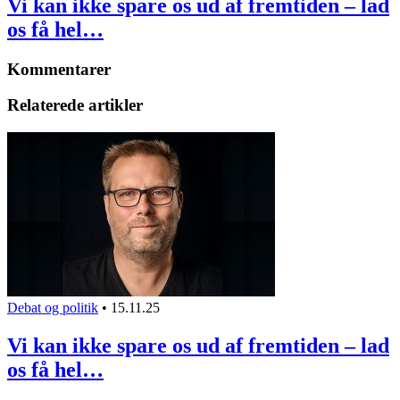
Vi kan ikke spare os ud af fremtiden – lad
os få hel…
Kommentarer
Relaterede artikler
Debat og politik
•
15.11.25
Vi kan ikke spare os ud af fremtiden – lad
os få hel…