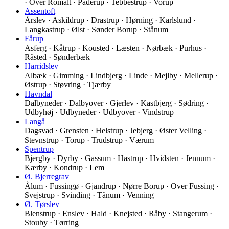
· Over Romalt · Paderup · Tebbestrup · Vorup
Assentoft
Årslev · Askildrup · Drastrup · Hørning · Karlslund ·
Langkastrup · Ølst · Sønder Borup · Stånum
Fårup
Asferg · Kåtrup · Kousted · Læsten · Nørbæk · Purhus ·
Råsted · Sønderbæk
Harridslev
Albæk · Gimming · Lindbjerg · Linde · Mejlby · Mellerup ·
Østrup · Støvring · Tjærby
Havndal
Dalbyneder · Dalbyover · Gjerlev · Kastbjerg · Sødring ·
Udbyhøj · Udbyneder · Udbyover · Vindstrup
Langå
Dagsvad · Grensten · Helstrup · Jebjerg · Øster Velling ·
Stevnstrup · Torup · Trudstrup · Værum
Spentrup
Bjergby · Dyrby · Gassum · Hastrup · Hvidsten · Jennum ·
Kærby · Kondrup · Lem
Ø. Bjerregrav
Ålum · Fussingø · Gjandrup · Nørre Borup · Over Fussing ·
Svejstrup · Svinding · Tånum · Venning
Ø. Tørslev
Blenstrup · Enslev · Hald · Knejsted · Råby · Stangerum ·
Stouby · Tørring