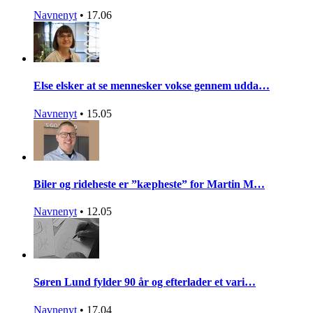
Navnenyt
•
17.06
Else elsker at se mennesker vokse gennem udda…
Navnenyt
•
15.05
Biler og rideheste er ”kæpheste” for Martin M…
Navnenyt
•
12.05
Søren Lund fylder 90 år og efterlader et vari…
Navnenyt
•
17.04