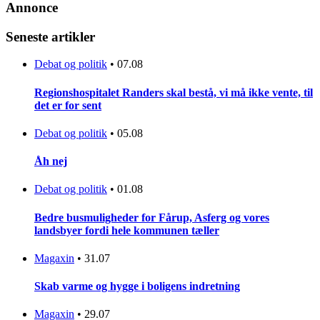
Annonce
Seneste artikler
Debat og politik
•
07.08
Regionshospitalet Randers skal bestå, vi må ikke vente, til
det er for sent
Debat og politik
•
05.08
Åh nej
Debat og politik
•
01.08
Bedre busmuligheder for Fårup, Asferg og vores
landsbyer fordi hele kommunen tæller
Magaxin
•
31.07
Skab varme og hygge i boligens indretning
Magaxin
•
29.07