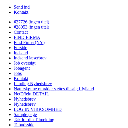
Send ind
Kontakt
#27726 (ingen titel)
#28053 (ingen titel)
Contact
FIND FIRMA
Find Firma (NY)
Forside
Indsend
Indsend læserbrev
Job oversigt
Jobagent
Jobs
Kontakt
Landing Nyhedsbrev
Naturskønne områder sættes til salg i Jylland
NetEffekt:DETAIL
Nyhedsbrev
Nyhedsbrev
LOG IN VIRKSOMHED
Sample page
Tak for din Tilmelding
Tilbudsside