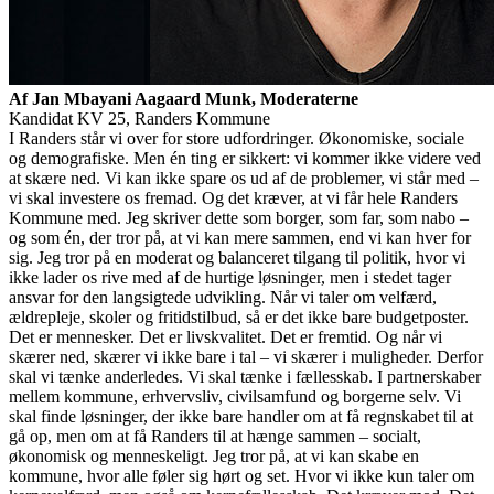
Af Jan Mbayani Aagaard Munk, Moderaterne
Kandidat KV 25, Randers Kommune
I Randers står vi over for store udfordringer. Økonomiske, sociale
og demografiske. Men én ting er sikkert: vi kommer ikke videre ved
at skære ned. Vi kan ikke spare os ud af de problemer, vi står med –
vi skal investere os fremad. Og det kræver, at vi får hele Randers
Kommune med. Jeg skriver dette som borger, som far, som nabo –
og som én, der tror på, at vi kan mere sammen, end vi kan hver for
sig. Jeg tror på en moderat og balanceret tilgang til politik, hvor vi
ikke lader os rive med af de hurtige løsninger, men i stedet tager
ansvar for den langsigtede udvikling. Når vi taler om velfærd,
ældrepleje, skoler og fritidstilbud, så er det ikke bare budgetposter.
Det er mennesker. Det er livskvalitet. Det er fremtid. Og når vi
skærer ned, skærer vi ikke bare i tal – vi skærer i muligheder. Derfor
skal vi tænke anderledes. Vi skal tænke i fællesskab. I partnerskaber
mellem kommune, erhvervsliv, civilsamfund og borgerne selv. Vi
skal finde løsninger, der ikke bare handler om at få regnskabet til at
gå op, men om at få Randers til at hænge sammen – socialt,
økonomisk og menneskeligt. Jeg tror på, at vi kan skabe en
kommune, hvor alle føler sig hørt og set. Hvor vi ikke kun taler om