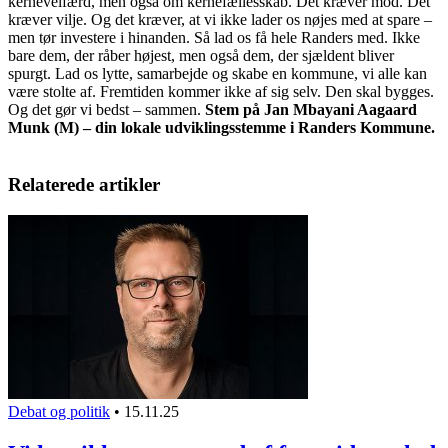
kernevelfærd, men også om kernefællesskab. Det kræver mod. Det
kræver vilje. Og det kræver, at vi ikke lader os nøjes med at spare –
men tør investere i hinanden. Så lad os få hele Randers med. Ikke
bare dem, der råber højest, men også dem, der sjældent bliver
spurgt. Lad os lytte, samarbejde og skabe en kommune, vi alle kan
være stolte af. Fremtiden kommer ikke af sig selv. Den skal bygges.
Og det gør vi bedst – sammen.
Stem på Jan Mbayani Aagaard
Munk (M) – din lokale udviklingsstemme i Randers Kommune.
Relaterede artikler
Debat og politik
•
15.11.25