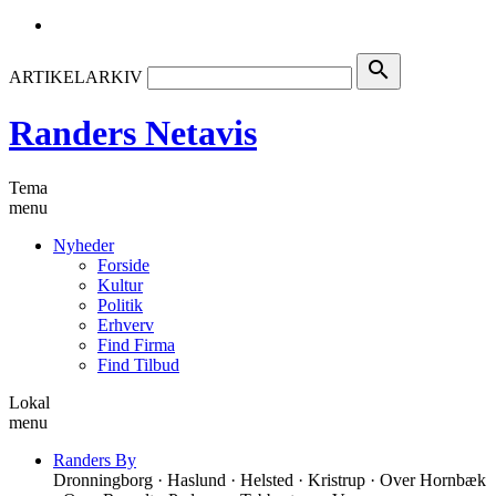
search
ARTIKELARKIV
Randers Netavis
Tema
menu
Nyheder
Forside
Kultur
Politik
Erhverv
Find Firma
Find Tilbud
Lokal
menu
Randers By
Dronningborg · Haslund · Helsted · Kristrup · Over Hornbæk