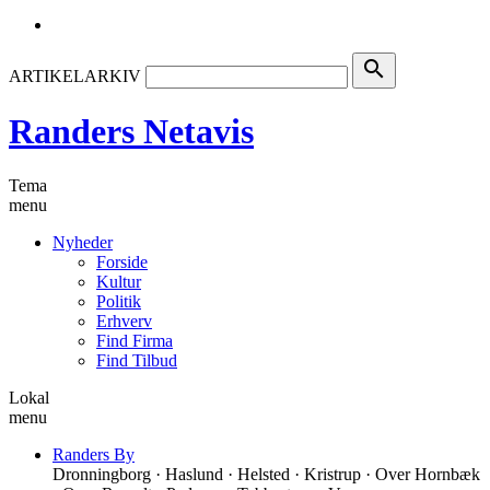
search
ARTIKELARKIV
Randers Netavis
Tema
menu
Nyheder
Forside
Kultur
Politik
Erhverv
Find Firma
Find Tilbud
Lokal
menu
Randers By
Dronningborg · Haslund · Helsted · Kristrup · Over Hornbæk