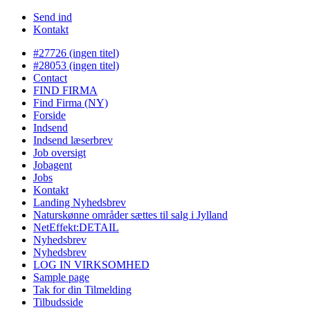
Send ind
Kontakt
#27726 (ingen titel)
#28053 (ingen titel)
Contact
FIND FIRMA
Find Firma (NY)
Forside
Indsend
Indsend læserbrev
Job oversigt
Jobagent
Jobs
Kontakt
Landing Nyhedsbrev
Naturskønne områder sættes til salg i Jylland
NetEffekt:DETAIL
Nyhedsbrev
Nyhedsbrev
LOG IN VIRKSOMHED
Sample page
Tak for din Tilmelding
Tilbudsside