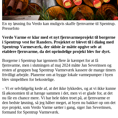
En ny løsning fra Verdo kan muligvis skaffe fjernvarme til Spentrup.
Pressefoto
Verdo Varme er klar med et nyt fjernvarmeprojekt til borgerne
i Spentrup vest for Randers. Projektet er blevet til i dialog med
Spentrup Varmeværk, der sidste år måtte opgive selv at
etablere fjernvarme, da det oprindelige projekt blev for dyrt.
Borgerne i Spentrup har igennem flere år kæmpet for at få
fjernvarme, men i slutningen af maj 2024 måtte Jan Severinsen og
resten af gruppen bag Spentrup Varmeværk kassere de mange timers
frivilligt arbejde. Planerne om at bygge lokale varmepumper i byen
blev simpelthen for bekostelige.
– Vi er selvfølgelig kede af, at det ikke lykkedes, og at vi ikke kunne
få økonomien til at hænge sammen i det, men vi er glade for, at det
nu får en chance mere. Vi har hele tiden troet på, at fjernvarme er
den bedste løsning, så jeg håber meget, at byen nu bakker op om det
nye projekt, som Verdo Varme sætter i gang, siger Jan Severinsen,
formand for Spentrup Varmeværk.