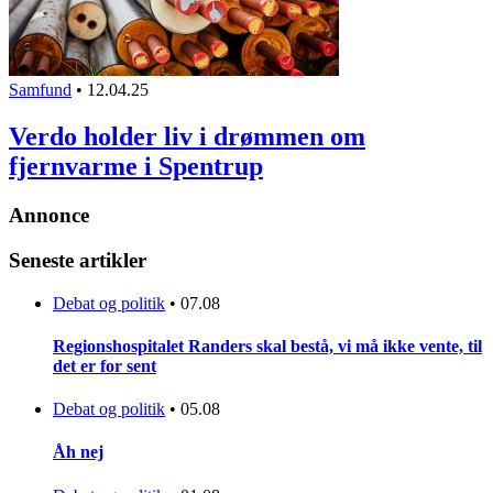
Samfund
•
12.04.25
Verdo holder liv i drømmen om
fjernvarme i Spentrup
Annonce
Seneste artikler
Debat og politik
•
07.08
Regionshospitalet Randers skal bestå, vi må ikke vente, til
det er for sent
Debat og politik
•
05.08
Åh nej