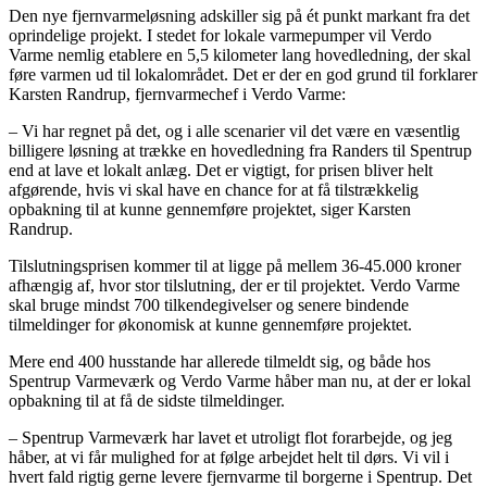
Den nye fjernvarmeløsning adskiller sig på ét punkt markant fra det
oprindelige projekt. I stedet for lokale varmepumper vil Verdo
Varme nemlig etablere en 5,5 kilometer lang hovedledning, der skal
føre varmen ud til lokalområdet. Det er der en god grund til forklarer
Karsten Randrup, fjernvarmechef i Verdo Varme:
– Vi har regnet på det, og i alle scenarier vil det være en væsentlig
billigere løsning at trække en hovedledning fra Randers til Spentrup
end at lave et lokalt anlæg. Det er vigtigt, for prisen bliver helt
afgørende, hvis vi skal have en chance for at få tilstrækkelig
opbakning til at kunne gennemføre projektet, siger Karsten
Randrup.
Tilslutningsprisen kommer til at ligge på mellem 36-45.000 kroner
afhængig af, hvor stor tilslutning, der er til projektet. Verdo Varme
skal bruge mindst 700 tilkendegivelser og senere bindende
tilmeldinger for økonomisk at kunne gennemføre projektet.
Mere end 400 husstande har allerede tilmeldt sig, og både hos
Spentrup Varmeværk og Verdo Varme håber man nu, at der er lokal
opbakning til at få de sidste tilmeldinger.
– Spentrup Varmeværk har lavet et utroligt flot forarbejde, og jeg
håber, at vi får mulighed for at følge arbejdet helt til dørs. Vi vil i
hvert fald rigtig gerne levere fjernvarme til borgerne i Spentrup. Det