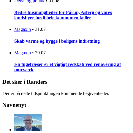
Debat og politik
•
01.08
Bedre busmuligheder for Fårup, Asferg og vores
landsbyer fordi hele kommunen tæller
Magaxin
•
31.07
Skab varme og hygge i boligens indretning
Magaxin
•
29.07
En fugefræser er et vigtigt redskab ved renovering af
murværk
Det sker i Randers
Der er på dette tidspunkt ingen kommende begivenheder.
Navnenyt