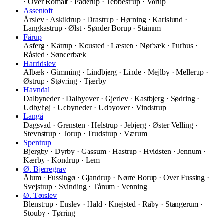
· Over Romalt · Paderup · Tebbestrup · Vorup
Assentoft
Årslev · Askildrup · Drastrup · Hørning · Karlslund ·
Langkastrup · Ølst · Sønder Borup · Stånum
Fårup
Asferg · Kåtrup · Kousted · Læsten · Nørbæk · Purhus ·
Råsted · Sønderbæk
Harridslev
Albæk · Gimming · Lindbjerg · Linde · Mejlby · Mellerup ·
Østrup · Støvring · Tjærby
Havndal
Dalbyneder · Dalbyover · Gjerlev · Kastbjerg · Sødring ·
Udbyhøj · Udbyneder · Udbyover · Vindstrup
Langå
Dagsvad · Grensten · Helstrup · Jebjerg · Øster Velling ·
Stevnstrup · Torup · Trudstrup · Værum
Spentrup
Bjergby · Dyrby · Gassum · Hastrup · Hvidsten · Jennum ·
Kærby · Kondrup · Lem
Ø. Bjerregrav
Ålum · Fussingø · Gjandrup · Nørre Borup · Over Fussing ·
Svejstrup · Svinding · Tånum · Venning
Ø. Tørslev
Blenstrup · Enslev · Hald · Knejsted · Råby · Stangerum ·
Stouby · Tørring