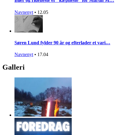
Biler og rideheste er ”kæpheste” for Martin M…
Navnenyt
•
12.05
Søren Lund fylder 90 år og efterlader et vari…
Navnenyt
•
17.04
Galleri