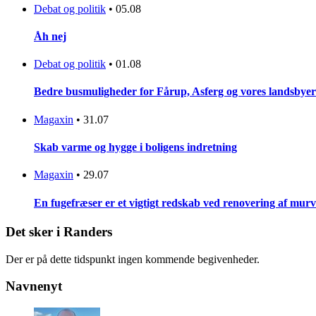
Debat og politik
•
05.08
Åh nej
Debat og politik
•
01.08
Bedre busmuligheder for Fårup, Asferg og vores landsbyer
Magaxin
•
31.07
Skab varme og hygge i boligens indretning
Magaxin
•
29.07
En fugefræser er et vigtigt redskab ved renovering af mur
Det sker i Randers
Der er på dette tidspunkt ingen kommende begivenheder.
Navnenyt