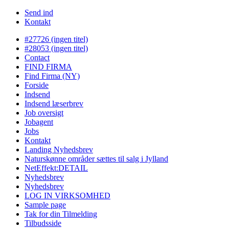
Send ind
Kontakt
#27726 (ingen titel)
#28053 (ingen titel)
Contact
FIND FIRMA
Find Firma (NY)
Forside
Indsend
Indsend læserbrev
Job oversigt
Jobagent
Jobs
Kontakt
Landing Nyhedsbrev
Naturskønne områder sættes til salg i Jylland
NetEffekt:DETAIL
Nyhedsbrev
Nyhedsbrev
LOG IN VIRKSOMHED
Sample page
Tak for din Tilmelding
Tilbudsside