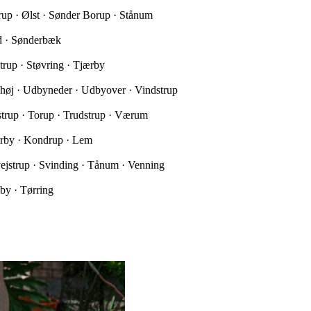
trup · Ølst · Sønder Borup · Stånum
ed · Sønderbæk
trup · Støvring · Tjærby
yhøj · Udbyneder · Udbyover · Vindstrup
nstrup · Torup · Trudstrup · Værum
ærby · Kondrup · Lem
ejstrup · Svinding · Tånum · Venning
by · Tørring