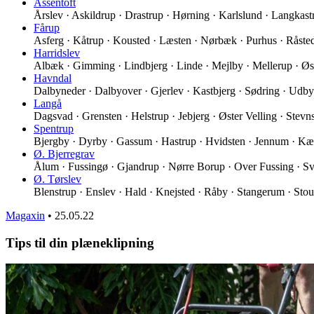
Assentoft
Årslev · Askildrup · Drastrup · Hørning · Karlslund · Langkas
Fårup
Asferg · Kåtrup · Kousted · Læsten · Nørbæk · Purhus · Råst
Harridslev
Albæk · Gimming · Lindbjerg · Linde · Mejlby · Mellerup · Øs
Havndal
Dalbyneder · Dalbyover · Gjerlev · Kastbjerg · Sødring · Udb
Langå
Dagsvad · Grensten · Helstrup · Jebjerg · Øster Velling · Stev
Spentrup
Bjergby · Dyrby · Gassum · Hastrup · Hvidsten · Jennum · K
Ø. Bjerregrav
Ålum · Fussingø · Gjandrup · Nørre Borup · Over Fussing · Sv
Ø. Tørslev
Blenstrup · Enslev · Hald · Knejsted · Råby · Stangerum · Stou
Magaxin
•
25.05.22
Tips til din plæneklipning