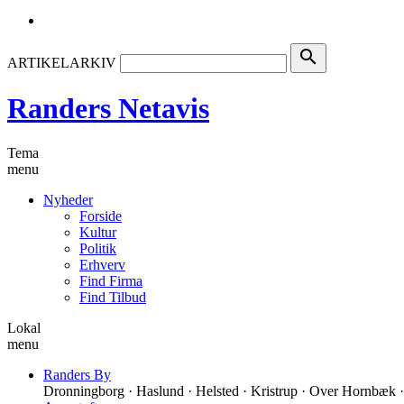
search
ARTIKELARKIV
Randers Netavis
Tema
menu
Nyheder
Forside
Kultur
Politik
Erhverv
Find Firma
Find Tilbud
Lokal
menu
Randers By
Dronningborg · Haslund · Helsted · Kristrup · Over Hornbæk ·