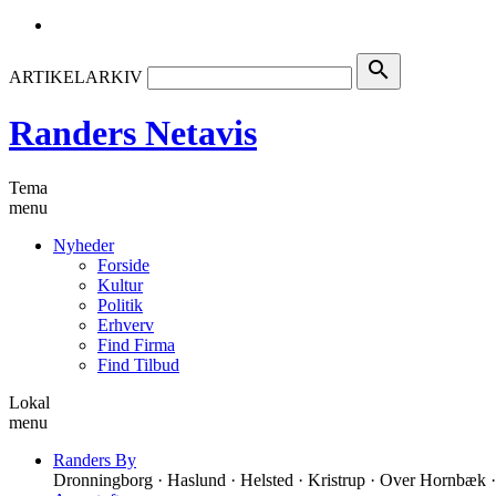
search
ARTIKELARKIV
Randers Netavis
Tema
menu
Nyheder
Forside
Kultur
Politik
Erhverv
Find Firma
Find Tilbud
Lokal
menu
Randers By
Dronningborg · Haslund · Helsted · Kristrup · Over Hornbæk ·