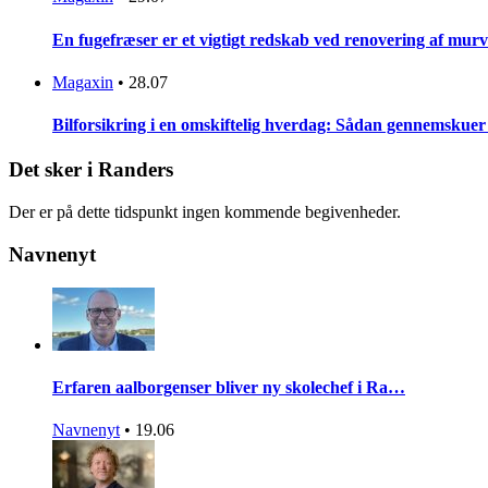
En fugefræser er et vigtigt redskab ved renovering af mur
Magaxin
•
28.07
Bilforsikring i en omskiftelig hverdag: Sådan gennemskue
Det sker i Randers
Der er på dette tidspunkt ingen kommende begivenheder.
Navnenyt
Erfaren aalborgenser bliver ny skolechef i Ra…
Navnenyt
•
19.06