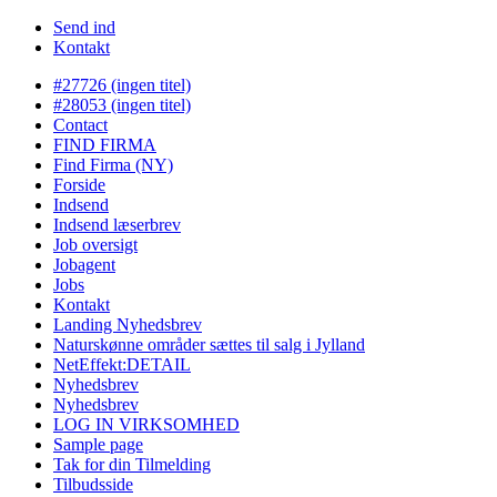
Send ind
Kontakt
#27726 (ingen titel)
#28053 (ingen titel)
Contact
FIND FIRMA
Find Firma (NY)
Forside
Indsend
Indsend læserbrev
Job oversigt
Jobagent
Jobs
Kontakt
Landing Nyhedsbrev
Naturskønne områder sættes til salg i Jylland
NetEffekt:DETAIL
Nyhedsbrev
Nyhedsbrev
LOG IN VIRKSOMHED
Sample page
Tak for din Tilmelding
Tilbudsside