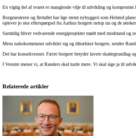
En vigtig del af svaret er manglende vilje til udvikling og kompromis 
Borgmesteren og flertallet har lige stemt nybyggeri som Helsted plane
oplever jo stor efterspørgsel fra Aarhus borgere netop nu og de ønske
Samtidig bliver vedvarende energiprojekter mødt med modstand og usi
Mens nabokommuner udvikler sig og tiltrækker borgere, sender Randers 
Det har konsekvenser. Færre borgere betyder lavere skattegrundlag og
I Venstre mener vi, at Randers skal turde mere. Vi skal sige ja til udvik
Relaterede artikler