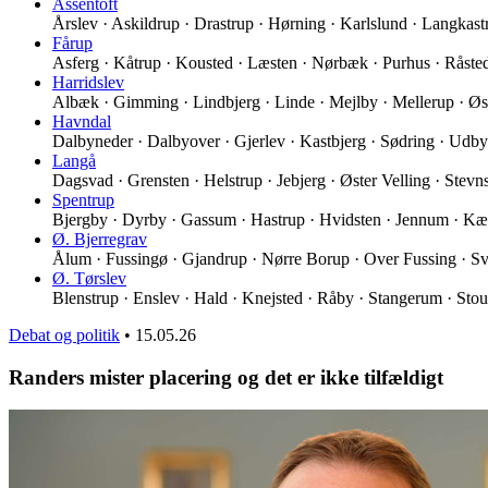
Assentoft
Årslev · Askildrup · Drastrup · Hørning · Karlslund · Langkas
Fårup
Asferg · Kåtrup · Kousted · Læsten · Nørbæk · Purhus · Råst
Harridslev
Albæk · Gimming · Lindbjerg · Linde · Mejlby · Mellerup · Øs
Havndal
Dalbyneder · Dalbyover · Gjerlev · Kastbjerg · Sødring · Udb
Langå
Dagsvad · Grensten · Helstrup · Jebjerg · Øster Velling · Stev
Spentrup
Bjergby · Dyrby · Gassum · Hastrup · Hvidsten · Jennum · K
Ø. Bjerregrav
Ålum · Fussingø · Gjandrup · Nørre Borup · Over Fussing · Sv
Ø. Tørslev
Blenstrup · Enslev · Hald · Knejsted · Råby · Stangerum · Stou
Debat og politik
•
15.05.26
Randers mister placering og det er ikke tilfældigt