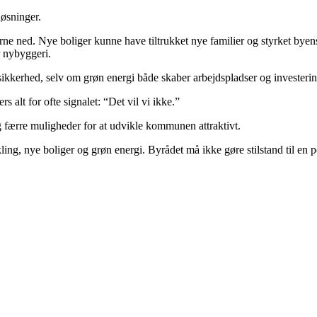
løsninger.
rne ned. Nye boliger kunne have tiltrukket nye familier og styrket byen
r nybyggeri.
kkerhed, selv om grøn energi både skaber arbejdspladser og investering
alt for ofte signalet: “Det vil vi ikke.”
 færre muligheder for at udvikle kommunen attraktivt.
ling, nye boliger og grøn energi. Byrådet må ikke gøre stilstand til en pol