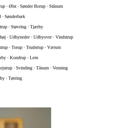
trup · Ølst · Sønder Borup · Stånum
ed · Sønderbæk
trup · Støvring · Tjærby
yhøj · Udbyneder · Udbyover · Vindstrup
nstrup · Torup · Trudstrup · Værum
ærby · Kondrup · Lem
ejstrup · Svinding · Tånum · Venning
by · Tørring