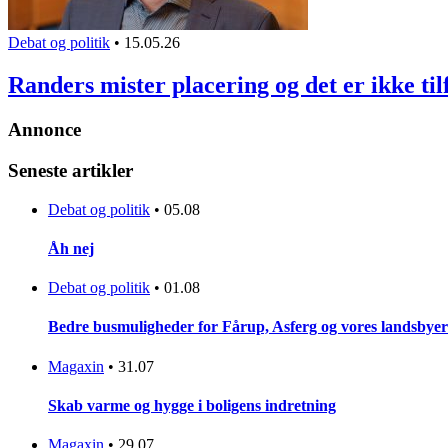
Debat og politik
•
15.05.26
Randers mister placering og det er ikke til
Annonce
Seneste artikler
Debat og politik
•
05.08
Åh nej
Debat og politik
•
01.08
Bedre busmuligheder for Fårup, Asferg og vores landsbyer
Magaxin
•
31.07
Skab varme og hygge i boligens indretning
Magaxin
•
29.07