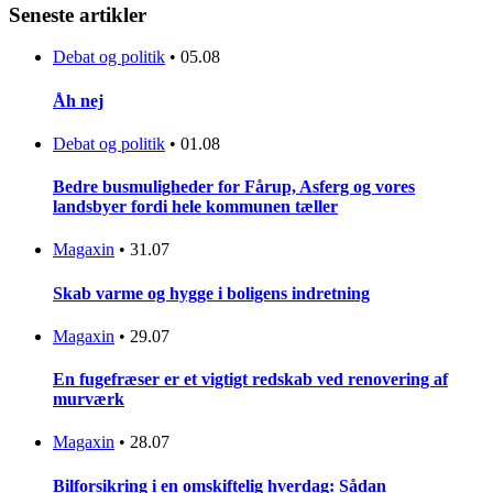
Seneste artikler
Debat og politik
•
05.08
Åh nej
Debat og politik
•
01.08
Bedre busmuligheder for Fårup, Asferg og vores
landsbyer fordi hele kommunen tæller
Magaxin
•
31.07
Skab varme og hygge i boligens indretning
Magaxin
•
29.07
En fugefræser er et vigtigt redskab ved renovering af
murværk
Magaxin
•
28.07
Bilforsikring i en omskiftelig hverdag: Sådan