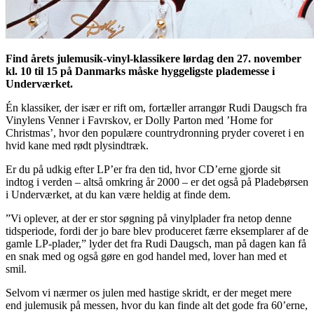
Find årets julemusik-vinyl-klassikere lørdag den 27. november
kl. 10 til 15 på Danmarks måske hyggeligste plademesse i
Underværket.
Én klassiker, der især er rift om, fortæller arrangør Rudi Daugsch fra
Vinylens Venner i Favrskov, er Dolly Parton med ’Home for
Christmas’, hvor den populære countrydronning pryder coveret i en
hvid kane med rødt plysindtræk.
Er du på udkig efter LP’er fra den tid, hvor CD’erne gjorde sit
indtog i verden – altså omkring år 2000 – er det også på Pladebørsen
i Underværket, at du kan være heldig at finde dem.
”Vi oplever, at der er stor søgning på vinylplader fra netop denne
tidsperiode, fordi der jo bare blev produceret færre eksemplarer af de
gamle LP-plader,” lyder det fra Rudi Daugsch, man på dagen kan få
en snak med og også gøre en god handel med, lover han med et
smil.
Selvom vi nærmer os julen med hastige skridt, er der meget mere
end julemusik på messen, hvor du kan finde alt det gode fra 60’erne,