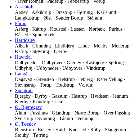
· Over Romalt · Paderup · Tebbestrup · Vorup
Assentoft
Årslev · Askildrup · Drastrup · Hørning · Karlslund ·
Langkastrup · Ølst · Sønder Borup · Stånum
Fårup
Asferg · Kåtrup · Kousted · Læsten · Nørbæk · Purhus ·
Råsted · Sønderbæk
Harridslev
Albæk · Gimming · Lindbjerg · Linde · Mejlby · Mellerup ·
Østrup · Støvring · Tjærby
Havndal
Dalbyneder · Dalbyover · Gjerlev · Kastbjerg · Sødring ·
Udbyhøj · Udbyneder · Udbyover · Vindstrup
Langå
Dagsvad · Grensten · Helstrup · Jebjerg · Øster Velling ·
Stevnstrup · Torup · Trudstrup · Værum
Spentrup
Bjergby · Dyrby · Gassum · Hastrup · Hvidsten · Jennum ·
Kærby · Kondrup · Lem
Ø. Bjerregrav
Ålum · Fussingø · Gjandrup · Nørre Borup · Over Fussing ·
Svejstrup · Svinding · Tånum · Venning
Ø. Tørslev
Blenstrup · Enslev · Hald · Knejsted · Råby · Stangerum ·
Stouby · Tørring