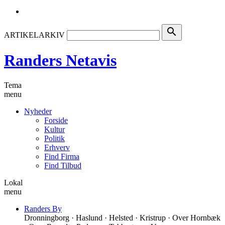
search
ARTIKELARKIV
Randers Netavis
Tema
menu
Nyheder
Forside
Kultur
Politik
Erhverv
Find Firma
Find Tilbud
Lokal
menu
Randers By
Dronningborg · Haslund · Helsted · Kristrup · Over Hornbæk