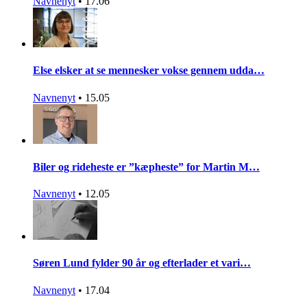
Navnenyt
•
17.06
Else elsker at se mennesker vokse gennem udda…
Navnenyt
•
15.05
Biler og rideheste er ”kæpheste” for Martin M…
Navnenyt
•
12.05
Søren Lund fylder 90 år og efterlader et vari…
Navnenyt
•
17.04