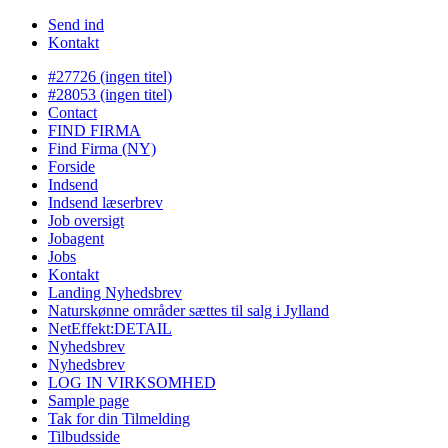
Send ind
Kontakt
#27726 (ingen titel)
#28053 (ingen titel)
Contact
FIND FIRMA
Find Firma (NY)
Forside
Indsend
Indsend læserbrev
Job oversigt
Jobagent
Jobs
Kontakt
Landing Nyhedsbrev
Naturskønne områder sættes til salg i Jylland
NetEffekt:DETAIL
Nyhedsbrev
Nyhedsbrev
LOG IN VIRKSOMHED
Sample page
Tak for din Tilmelding
Tilbudsside