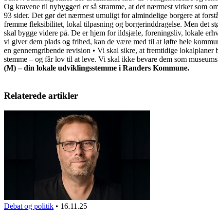
Og kravene til nybyggeri er så stramme, at det nærmest virker som om,
93 sider. Det gør det nærmest umuligt for almindelige borgere at fo
fremme fleksibilitet, lokal tilpasning og borgerinddragelse. Men det s
skal bygge videre på. De er hjem for ildsjæle, foreningsliv, lokale e
vi giver dem plads og frihed, kan de være med til at løfte hele kommu
en gennemgribende revision • Vi skal sikre, at fremtidige lokalplaner
stemme – og får lov til at leve. Vi skal ikke bevare dem som museums
(M) – din lokale udviklingsstemme i Randers Kommune.
Relaterede artikler
Debat og politik
•
16.11.25