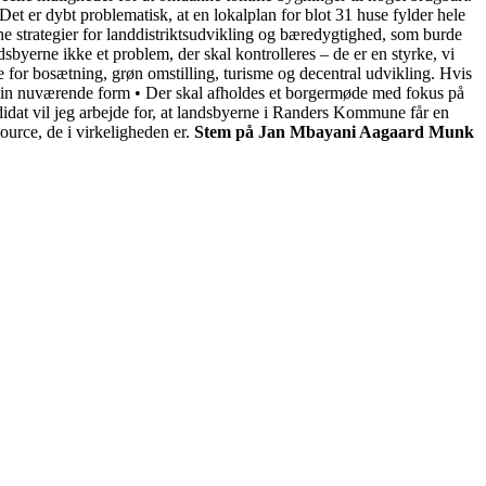
et er dybt problematisk, at en lokalplan for blot 31 huse fylder hele
 strategier for landdistriktsudvikling og bæredygtighed, som burde
sbyerne ikke et problem, der skal kontrolleres – de er en styrke, vi
 for bosætning, grøn omstilling, turisme og decentral udvikling. Hvis
 i sin nuværende form • Der skal afholdes et borgermøde med fokus på
didat vil jeg arbejde for, at landsbyerne i Randers Kommune får en
urce, de i virkeligheden er.
Stem på Jan Mbayani Aagaard Munk