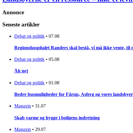
Annonce
Seneste artikler
Debat og politik
•
07.08
Regionshospitalet Randers skal bestå, vi må ikke vente, til d
Debat og politik
•
05.08
Åh nej
Debat og politik
•
01.08
Bedre busmuligheder for Fårup, Asferg og vores landsbyer
Magaxin
•
31.07
Skab varme og hygge i boligens indretning
Magaxin
•
29.07