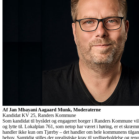
Af Jan Mbayani Aagaard Munk, Moderaterne
Kandidat KV 25, Randers Kommune
Som kandidat til byrådet og engageret borger i Randers Kommune vil jeg
og lytte til. Lokalplan 761, som netop har været i høring, er et skr
handler ikke kun om Tjærby – det handler om hele kommunens tilgang t
behov. Samtidig stilles der urealistiske krav til vedligeholdelse og r