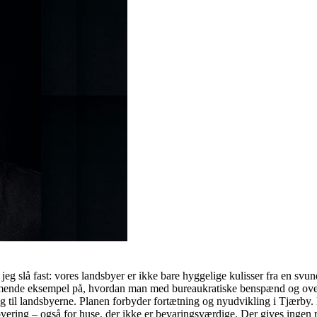
 slå fast: vores landsbyer er ikke bare hyggelige kulisser fra en svunde
æmmende eksempel på, hvordan man med bureaukratiske benspænd og overr
il landsbyerne. Planen forbyder fortætning og nyudvikling i Tjærby. De
enovering – også for huse, der ikke er bevaringsværdige. Der gives inge