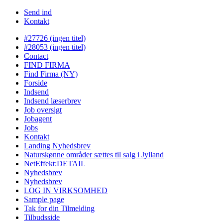
Send ind
Kontakt
#27726 (ingen titel)
#28053 (ingen titel)
Contact
FIND FIRMA
Find Firma (NY)
Forside
Indsend
Indsend læserbrev
Job oversigt
Jobagent
Jobs
Kontakt
Landing Nyhedsbrev
Naturskønne områder sættes til salg i Jylland
NetEffekt:DETAIL
Nyhedsbrev
Nyhedsbrev
LOG IN VIRKSOMHED
Sample page
Tak for din Tilmelding
Tilbudsside