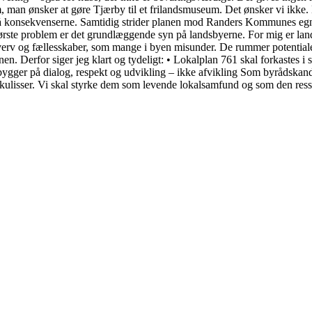
 man ønsker at gøre Tjærby til et frilandsmuseum. Det ønsker vi ikke. D
rstå konsekvenserne. Samtidig strider planen mod Randers Kommunes egne
tørste problem er det grundlæggende syn på landsbyerne. For mig er land
rhverv og fællesskaber, som mange i byen misunder. De rummer potentiale
nen. Derfor siger jeg klart og tydeligt: • Lokalplan 761 skal forkastes
 bygger på dialog, respekt og udvikling – ikke afvikling Som byrådskan
kulisser. Vi skal styrke dem som levende lokalsamfund og som den resso