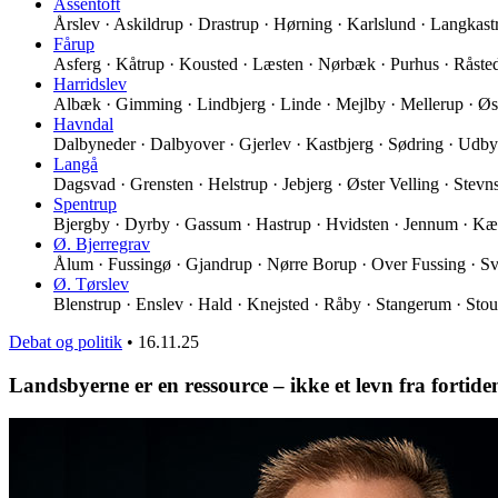
Assentoft
Årslev · Askildrup · Drastrup · Hørning · Karlslund · Langkas
Fårup
Asferg · Kåtrup · Kousted · Læsten · Nørbæk · Purhus · Råst
Harridslev
Albæk · Gimming · Lindbjerg · Linde · Mejlby · Mellerup · Øs
Havndal
Dalbyneder · Dalbyover · Gjerlev · Kastbjerg · Sødring · Udb
Langå
Dagsvad · Grensten · Helstrup · Jebjerg · Øster Velling · Stev
Spentrup
Bjergby · Dyrby · Gassum · Hastrup · Hvidsten · Jennum · K
Ø. Bjerregrav
Ålum · Fussingø · Gjandrup · Nørre Borup · Over Fussing · Sv
Ø. Tørslev
Blenstrup · Enslev · Hald · Knejsted · Råby · Stangerum · Stou
Debat og politik
•
16.11.25
Landsbyerne er en ressource – ikke et levn fra fortide