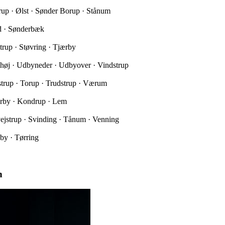
trup · Ølst · Sønder Borup · Stånum
ed · Sønderbæk
trup · Støvring · Tjærby
yhøj · Udbyneder · Udbyover · Vindstrup
nstrup · Torup · Trudstrup · Værum
ærby · Kondrup · Lem
ejstrup · Svinding · Tånum · Venning
by · Tørring
n