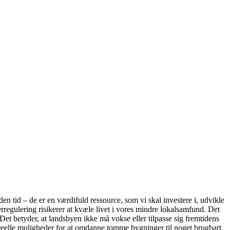
n tid – de er en værdifuld ressource, som vi skal investere i, udvikle
egulering risikerer at kvæle livet i vores mindre lokalsamfund. Det
t betyder, at landsbyen ikke må vokse eller tilpasse sig fremtidens
n reelle muligheder for at omdanne tomme bygninger til noget brugbart.