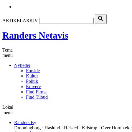
search
ARTIKELARKIV
Randers Netavis
Tema
menu
Nyheder
Forside
Kultur
Politik
Erhverv
Find Firma
Find Tilbud
Lokal
menu
Randers By
Dronningborg · Haslund · Helsted · Kristrup · Over Hornbæk ·