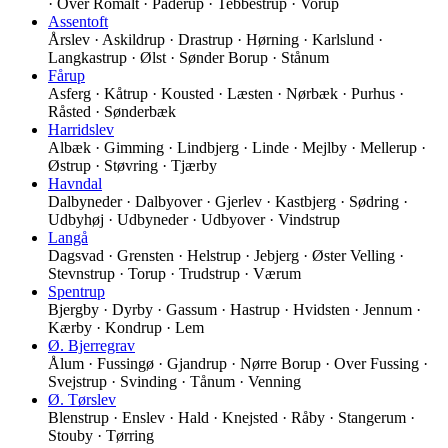
· Over Romalt · Paderup · Tebbestrup · Vorup
Assentoft
Årslev · Askildrup · Drastrup · Hørning · Karlslund ·
Langkastrup · Ølst · Sønder Borup · Stånum
Fårup
Asferg · Kåtrup · Kousted · Læsten · Nørbæk · Purhus ·
Råsted · Sønderbæk
Harridslev
Albæk · Gimming · Lindbjerg · Linde · Mejlby · Mellerup ·
Østrup · Støvring · Tjærby
Havndal
Dalbyneder · Dalbyover · Gjerlev · Kastbjerg · Sødring ·
Udbyhøj · Udbyneder · Udbyover · Vindstrup
Langå
Dagsvad · Grensten · Helstrup · Jebjerg · Øster Velling ·
Stevnstrup · Torup · Trudstrup · Værum
Spentrup
Bjergby · Dyrby · Gassum · Hastrup · Hvidsten · Jennum ·
Kærby · Kondrup · Lem
Ø. Bjerregrav
Ålum · Fussingø · Gjandrup · Nørre Borup · Over Fussing ·
Svejstrup · Svinding · Tånum · Venning
Ø. Tørslev
Blenstrup · Enslev · Hald · Knejsted · Råby · Stangerum ·
Stouby · Tørring