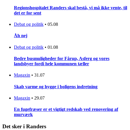
Regionshospitalet Randers skal bestå, vi må ikke vente, til
det er for sent
Debat og politik
•
05.08
Åh nej
Debat og politik
•
01.08
Bedre busmuligheder for Fårup, Asferg og vores
landsbyer fordi hele kommunen tæller
Magaxin
•
31.07
Skab varme og hygge i boligens indretning
Magaxin
•
29.07
En fugefræser er et vigtigt redskab ved renovering af
murværk
Det sker i Randers