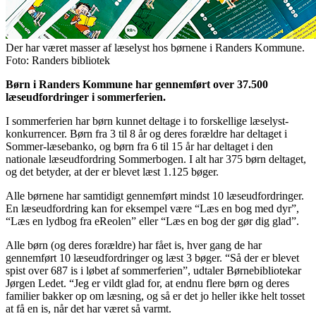
Der har været masser af læselyst hos børnene i Randers Kommune.
Foto: Randers bibliotek
Børn i Randers Kommune har gennemført over 37.500
læseudfordringer i sommerferien.
I sommerferien har børn kunnet deltage i to forskellige læselyst-
konkurrencer. Børn fra 3 til 8 år og deres forældre har deltaget i
Sommer-læsebanko, og børn fra 6 til 15 år har deltaget i den
nationale læseudfordring Sommerbogen. I alt har 375 børn deltaget,
og det betyder, at der er blevet læst 1.125 bøger.
Alle børnene har samtidigt gennemført mindst 10 læseudfordringer.
En læseudfordring kan for eksempel være “Læs en bog med dyr”,
“Læs en lydbog fra eReolen” eller “Læs en bog der gør dig glad”.
Alle børn (og deres forældre) har fået is, hver gang de har
gennemført 10 læseudfordringer og læst 3 bøger. “Så der er blevet
spist over 687 is i løbet af sommerferien”, udtaler Børnebibliotekar
Jørgen Ledet. “Jeg er vildt glad for, at endnu flere børn og deres
familier bakker op om læsning, og så er det jo heller ikke helt tosset
at få en is, når det har været så varmt.