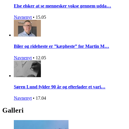
Else elsker at se mennesker vokse gennem udda…
Navnenyt
•
15.05
Biler og rideheste er ”kæpheste” for Martin M…
Navnenyt
•
12.05
Søren Lund fylder 90 år og efterlader et vari…
Navnenyt
•
17.04
Galleri