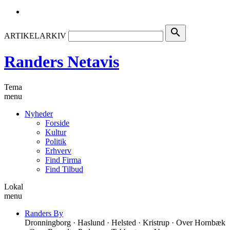
search
ARTIKELARKIV
Randers Netavis
Tema
menu
Nyheder
Forside
Kultur
Politik
Erhverv
Find Firma
Find Tilbud
Lokal
menu
Randers By
Dronningborg · Haslund · Helsted · Kristrup · Over Hornbæk