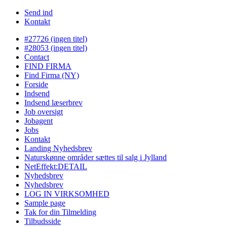
Send ind
Kontakt
#27726 (ingen titel)
#28053 (ingen titel)
Contact
FIND FIRMA
Find Firma (NY)
Forside
Indsend
Indsend læserbrev
Job oversigt
Jobagent
Jobs
Kontakt
Landing Nyhedsbrev
Naturskønne områder sættes til salg i Jylland
NetEffekt:DETAIL
Nyhedsbrev
Nyhedsbrev
LOG IN VIRKSOMHED
Sample page
Tak for din Tilmelding
Tilbudsside