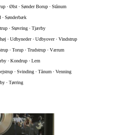
trup · Ølst · Sønder Borup · Stånum
ed · Sønderbæk
trup · Støvring · Tjærby
yhøj · Udbyneder · Udbyover · Vindstrup
nstrup · Torup · Trudstrup · Værum
ærby · Kondrup · Lem
ejstrup · Svinding · Tånum · Venning
by · Tørring