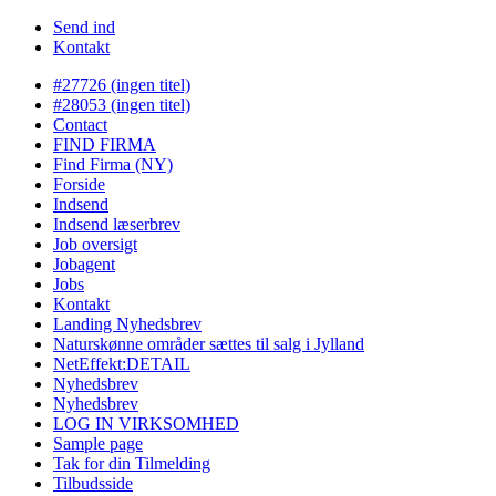
Send ind
Kontakt
#27726 (ingen titel)
#28053 (ingen titel)
Contact
FIND FIRMA
Find Firma (NY)
Forside
Indsend
Indsend læserbrev
Job oversigt
Jobagent
Jobs
Kontakt
Landing Nyhedsbrev
Naturskønne områder sættes til salg i Jylland
NetEffekt:DETAIL
Nyhedsbrev
Nyhedsbrev
LOG IN VIRKSOMHED
Sample page
Tak for din Tilmelding
Tilbudsside