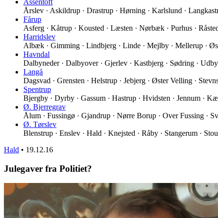
Assentoft
Årslev · Askildrup · Drastrup · Hørning · Karlslund · Langkas
Fårup
Asferg · Kåtrup · Kousted · Læsten · Nørbæk · Purhus · Råst
Harridslev
Albæk · Gimming · Lindbjerg · Linde · Mejlby · Mellerup · Øs
Havndal
Dalbyneder · Dalbyover · Gjerlev · Kastbjerg · Sødring · Udb
Langå
Dagsvad · Grensten · Helstrup · Jebjerg · Øster Velling · Stev
Spentrup
Bjergby · Dyrby · Gassum · Hastrup · Hvidsten · Jennum · K
Ø. Bjerregrav
Ålum · Fussingø · Gjandrup · Nørre Borup · Over Fussing · Sv
Ø. Tørslev
Blenstrup · Enslev · Hald · Knejsted · Råby · Stangerum · Stou
Hald
•
19.12.16
Julegaver fra Politiet?