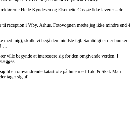
idirektørerne Helle Kyndesen og Elsemette Cassøe ikke leverer – de
fter til reception i Viby, Århus. Fotovognen mødte jeg ikke mindre end 4
ke med mig), skulle vi begå den mindste fejl. Samtidigt er der bunker
ud….
rer ville begynde at interessere sig for den omgivende verden. I
delægges.
ler sig til en omvandrende katastrofe på linie med Told & Skat. Man
er tager sig af.