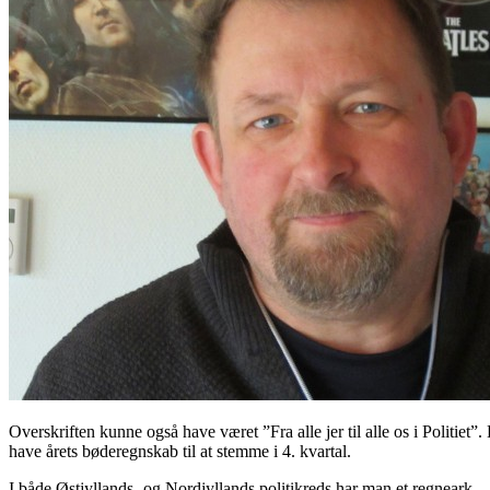
Overskriften kunne også have været ”Fra alle jer til alle os i Politiet”.
have årets bøderegnskab til at stemme i 4. kvartal.
I både Østjyllands- og Nordjyllands politikreds har man et regneark – 