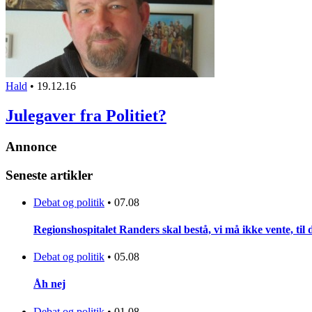
Hald
•
19.12.16
Julegaver fra Politiet?
Annonce
Seneste artikler
Debat og politik
•
07.08
Regionshospitalet Randers skal bestå, vi må ikke vente, til d
Debat og politik
•
05.08
Åh nej
Debat og politik
•
01.08