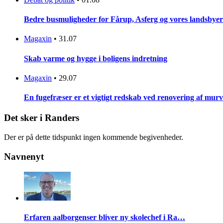
Bedre busmuligheder for Fårup, Asferg og vores landsbyer
Magaxin
•
31.07
Skab varme og hygge i boligens indretning
Magaxin
•
29.07
En fugefræser er et vigtigt redskab ved renovering af mur
Det sker i Randers
Der er på dette tidspunkt ingen kommende begivenheder.
Navnenyt
Erfaren aalborgenser bliver ny skolechef i Ra…