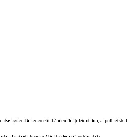
adse bøder. Det er en efterhånden flot juletradition, at politiet skal
nske af sig selv hvert år (Det kaldes organisk vækst).