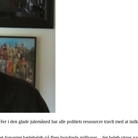
 Her i den glade julemåned har alle politiets ressourcer travlt med at indkr
et forventet bødebeløb på flere hundrede millioner – det beløb stiger ga