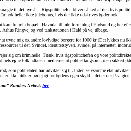
nægte til det nye år – Rigspolitichefen bliver så ked af det, hvis polit
e får nok heller ikke julebonus, hvis der ikke udskrives bøder nok.
sk at køre fra min bopæl i Havndal til min forretning i Hadsund og her e
 Århus Ringvej og ved tankstationen i Hald på vej tilbage.
or at tryne mig og andre lovlydige borgere for 1000 kr (Det lykkes nu ik
essourcer til det. Svindel, identitetstyveri, svindel på internettet, indbr
jer sig om kriminelle. Tænk, hvis rigspolitichefen og vore politidirektø
litiets egne folk udtaler i medierne, at politiet langsomt, men sikkert ø
et rod, som politietaten har udviklet sig til. Inden selvsamme etat udvik
t er ikke nidkær bødejagt for bødens egen skyld – det er der P-vagter, d
t om” Randers Netavis
her