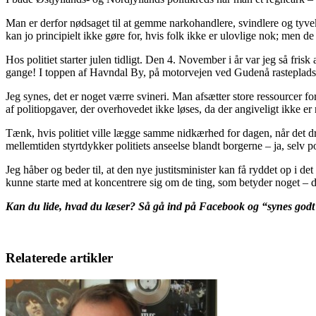
Man er derfor nødsaget til at gemme narkohandlere, svindlere og tyvek
kan jo principielt ikke gøre for, hvis folk ikke er ulovlige nok; men d
Hos politiet starter julen tidligt. Den 4. November i år var jeg så fri
gange! I toppen af Havndal By, på motorvejen ved Gudenå rasteplads,
Jeg synes, det er noget værre svineri. Man afsætter store ressourcer f
af politiopgaver, der overhovedet ikke løses, da der angiveligt ikke er r
Tænk, hvis politiet ville lægge samme nidkærhed for dagen, når det dre
mellemtiden styrtdykker politiets anseelse blandt borgerne – ja, selv po
Jeg håber og beder til, at den nye justitsminister kan få ryddet op i d
kunne starte med at koncentrere sig om de ting, som betyder noget – de
Kan du lide, hvad du læser? Så gå ind på Facebook og “synes god
Relaterede artikler