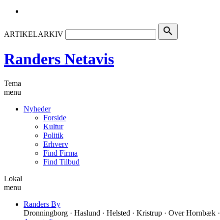
search
ARTIKELARKIV
Randers Netavis
Tema
menu
Nyheder
Forside
Kultur
Politik
Erhverv
Find Firma
Find Tilbud
Lokal
menu
Randers By
Dronningborg · Haslund · Helsted · Kristrup · Over Hornbæk ·