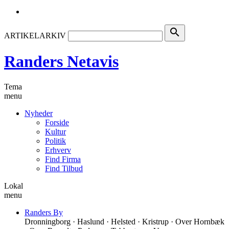
search
ARTIKELARKIV
Randers Netavis
Tema
menu
Nyheder
Forside
Kultur
Politik
Erhverv
Find Firma
Find Tilbud
Lokal
menu
Randers By
Dronningborg · Haslund · Helsted · Kristrup · Over Hornbæk