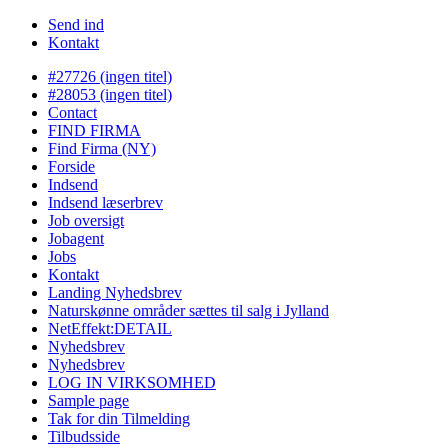
Send ind
Kontakt
#27726 (ingen titel)
#28053 (ingen titel)
Contact
FIND FIRMA
Find Firma (NY)
Forside
Indsend
Indsend læserbrev
Job oversigt
Jobagent
Jobs
Kontakt
Landing Nyhedsbrev
Naturskønne områder sættes til salg i Jylland
NetEffekt:DETAIL
Nyhedsbrev
Nyhedsbrev
LOG IN VIRKSOMHED
Sample page
Tak for din Tilmelding
Tilbudsside