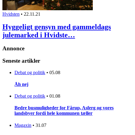
Hvidsten
•
22.11.21
Hyggeligt gensyn med gammeldags
julemarked i Hvidste…
Annonce
Seneste artikler
Debat og politik
•
05.08
Åh nej
Debat og politik
•
01.08
Bedre busmuligheder for Fårup, Asferg og vores
landsbyer fordi hele kommunen tæller
Magaxin
•
31.07