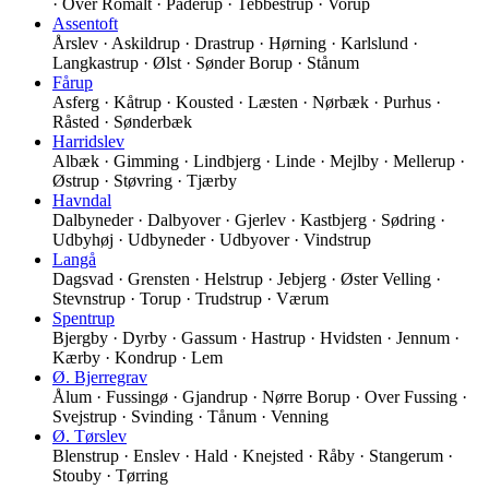
· Over Romalt · Paderup · Tebbestrup · Vorup
Assentoft
Årslev · Askildrup · Drastrup · Hørning · Karlslund ·
Langkastrup · Ølst · Sønder Borup · Stånum
Fårup
Asferg · Kåtrup · Kousted · Læsten · Nørbæk · Purhus ·
Råsted · Sønderbæk
Harridslev
Albæk · Gimming · Lindbjerg · Linde · Mejlby · Mellerup ·
Østrup · Støvring · Tjærby
Havndal
Dalbyneder · Dalbyover · Gjerlev · Kastbjerg · Sødring ·
Udbyhøj · Udbyneder · Udbyover · Vindstrup
Langå
Dagsvad · Grensten · Helstrup · Jebjerg · Øster Velling ·
Stevnstrup · Torup · Trudstrup · Værum
Spentrup
Bjergby · Dyrby · Gassum · Hastrup · Hvidsten · Jennum ·
Kærby · Kondrup · Lem
Ø. Bjerregrav
Ålum · Fussingø · Gjandrup · Nørre Borup · Over Fussing ·
Svejstrup · Svinding · Tånum · Venning
Ø. Tørslev
Blenstrup · Enslev · Hald · Knejsted · Råby · Stangerum ·
Stouby · Tørring