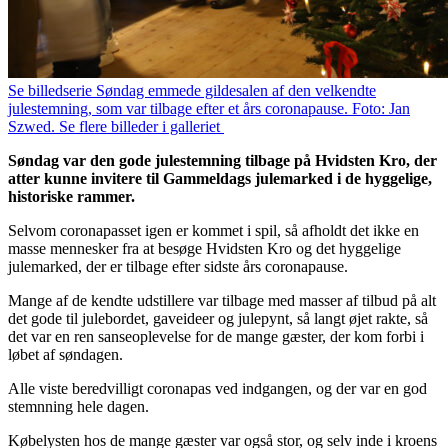
Se billedserie
Søndag emmede gildesalen af den velkendte
julestemning, som var tilbage efter et års coronapause. Foto: Jan
Szwed. Se flere billeder i galleriet
Søndag var den gode julestemning tilbage på Hvidsten Kro, der
atter kunne invitere til Gammeldags julemarked i de hyggelige,
historiske rammer.
Selvom coronapasset igen er kommet i spil, så afholdt det ikke en
masse mennesker fra at besøge Hvidsten Kro og det hyggelige
julemarked, der er tilbage efter sidste års coronapause.
Mange af de kendte udstillere var tilbage med masser af tilbud på alt
det gode til julebordet, gaveideer og julepynt, så langt øjet rakte, så
det var en ren sanseoplevelse for de mange gæster, der kom forbi i
løbet af søndagen.
Alle viste beredvilligt coronapas ved indgangen, og der var en god
stemnning hele dagen.
Købelysten hos de mange gæster var også stor, og selv inde i kroens