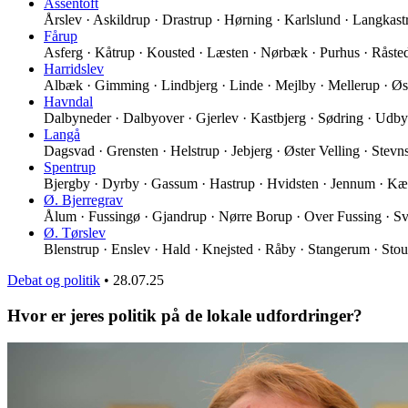
Assentoft
Årslev · Askildrup · Drastrup · Hørning · Karlslund · Langkas
Fårup
Asferg · Kåtrup · Kousted · Læsten · Nørbæk · Purhus · Råst
Harridslev
Albæk · Gimming · Lindbjerg · Linde · Mejlby · Mellerup · Øs
Havndal
Dalbyneder · Dalbyover · Gjerlev · Kastbjerg · Sødring · Udb
Langå
Dagsvad · Grensten · Helstrup · Jebjerg · Øster Velling · Stev
Spentrup
Bjergby · Dyrby · Gassum · Hastrup · Hvidsten · Jennum · K
Ø. Bjerregrav
Ålum · Fussingø · Gjandrup · Nørre Borup · Over Fussing · Sv
Ø. Tørslev
Blenstrup · Enslev · Hald · Knejsted · Råby · Stangerum · Stou
Debat og politik
•
28.07.25
Hvor er jeres politik på de lokale udfordringer?