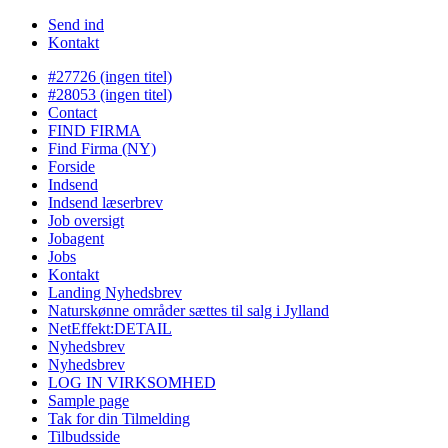
Send ind
Kontakt
#27726 (ingen titel)
#28053 (ingen titel)
Contact
FIND FIRMA
Find Firma (NY)
Forside
Indsend
Indsend læserbrev
Job oversigt
Jobagent
Jobs
Kontakt
Landing Nyhedsbrev
Naturskønne områder sættes til salg i Jylland
NetEffekt:DETAIL
Nyhedsbrev
Nyhedsbrev
LOG IN VIRKSOMHED
Sample page
Tak for din Tilmelding
Tilbudsside