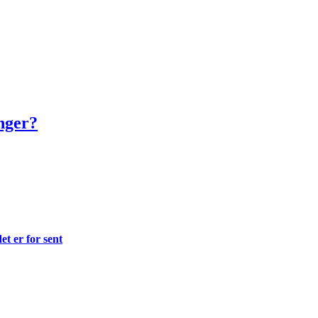
inger?
et er for sent