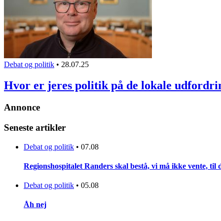
Debat og politik
•
28.07.25
Hvor er jeres politik på de lokale udfordr
Annonce
Seneste artikler
Debat og politik
•
07.08
Regionshospitalet Randers skal bestå, vi må ikke vente, til d
Debat og politik
•
05.08
Åh nej