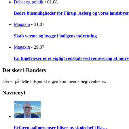
Debat og politik
•
01.08
Bedre busmuligheder for Fårup, Asferg og vores landsbyer
Magaxin
•
31.07
Skab varme og hygge i boligens indretning
Magaxin
•
29.07
En fugefræser er et vigtigt redskab ved renovering af mur
Det sker i Randers
Der er på dette tidspunkt ingen kommende begivenheder.
Navnenyt
Erfaren aalborgenser bliver ny skolechef i Ra…