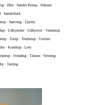
trup · Ølst · Sønder Borup · Stånum
ed · Sønderbæk
trup · Støvring · Tjærby
yhøj · Udbyneder · Udbyover · Vindstrup
nstrup · Torup · Trudstrup · Værum
ærby · Kondrup · Lem
ejstrup · Svinding · Tånum · Venning
by · Tørring