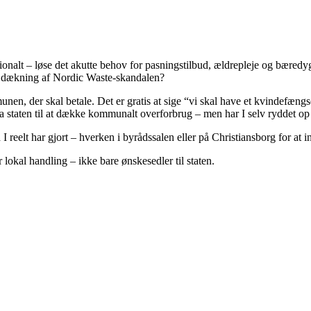
ionalt – løse det akutte behov for pasningstilbud, ældrepleje og bæredygt
e dækning af Nordic Waste-skandalen?
n, der skal betale. Det er gratis at sige “vi skal have et kvindefængsel 
a staten til at dække kommunalt overforbrug – men har I selv ryddet op 
eelt har gjort – hverken i byrådssalen eller på Christiansborg for at in
lokal handling – ikke bare ønskesedler til staten.