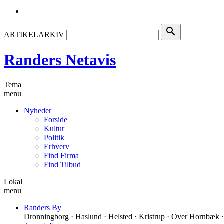
search
ARTIKELARKIV
Randers Netavis
Tema
menu
Nyheder
Forside
Kultur
Politik
Erhverv
Find Firma
Find Tilbud
Lokal
menu
Randers By
Dronningborg · Haslund · Helsted · Kristrup · Over Hornbæk ·