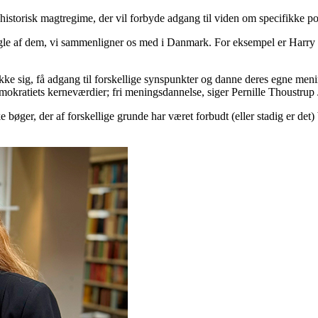
 historisk magtregime, der vil forbyde adgang til viden om specifikke poli
ogle af dem, vi sammenligner os med i Danmark. For eksempel er Harry 
kke sig, få adgang til forskellige synspunkter og danne deres egne meni
emokratiets kerneværdier; fri meningsdannelse, siger Pernille Thoustrup
ger, der af forskellige grunde har været forbudt (eller stadig er de