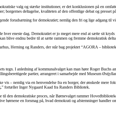
okratiske valg og stærke institutioner, er det konklusionen på en omfa
r; borgernes deltagelse, kvaliteten af den offentlige debat og presset på
æggende forudsætning for demokratiet; nemlig den fri og lige adgang til
le hver eneste dag. Demokratiet er jo meget mere end at sætte sit kr
 kan blive endnu bedre til at sætte rammen og fremme demokratisk delta
 Aarhus, Herning og
Randers
, der står bag projektet “AGORA – biblioteket
tiets tegn. I anledning af kommunalvalget kan man høre Roger Buchs a
illingsberettigede partier, arrangeret i samarbejde med Museum Østjyll
ke vis – nemlig via en henvendelse fra en borger, der ønskede mere fokus
,” fortæller Inger Nygaard Kaad fra
Randers
Bibliotek.
e til den demokratiske proces, når Børnevalget rammer Hovedbiblioteke
give børnene en forsmag på, hvad demokrati og afstemninger handler o