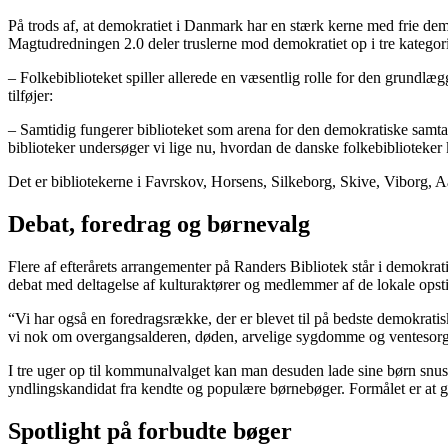
På trods af, at demokratiet i Danmark har en stærk kerne med frie dem
Magtudredningen 2.0 deler truslerne mod demokratiet op i tre kategorie
– Folkebiblioteket spiller allerede en væsentlig rolle for den grundl
tilføjer:
– Samtidig fungerer biblioteket som
arena
for den demokratiske samta
biblioteker undersøger vi lige nu, hvordan de danske folkebiblioteker
Det er bibliotekerne i Favrskov, Horsens, Silkeborg, Skive, Viborg,
Debat, foredrag og børnevalg
Flere af efterårets arrangementer på
Randers
Bibliotek står i demokra
debat med deltagelse af kulturaktører og medlemmer af de lokale opst
“Vi har også en foredragsrække, der er blevet til på bedste demokratis
vi nok om overgangsalderen, døden, arvelige sygdomme og ventesorg
I tre uger op til kommunalvalget kan man desuden lade sine børn snus
yndlingskandidat fra kendte og populære børnebøger. Formålet er at 
Spotlight på forbudte bøger