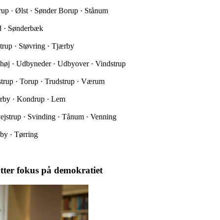
trup · Ølst · Sønder Borup · Stånum
ed · Sønderbæk
trup · Støvring · Tjærby
yhøj · Udbyneder · Udbyover · Vindstrup
nstrup · Torup · Trudstrup · Værum
ærby · Kondrup · Lem
ejstrup · Svinding · Tånum · Venning
by · Tørring
ætter fokus på demokratiet