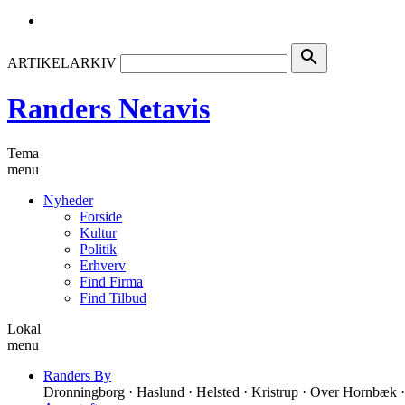
search
ARTIKELARKIV
Randers Netavis
Tema
menu
Nyheder
Forside
Kultur
Politik
Erhverv
Find Firma
Find Tilbud
Lokal
menu
Randers By
Dronningborg · Haslund · Helsted · Kristrup · Over Hornbæk ·