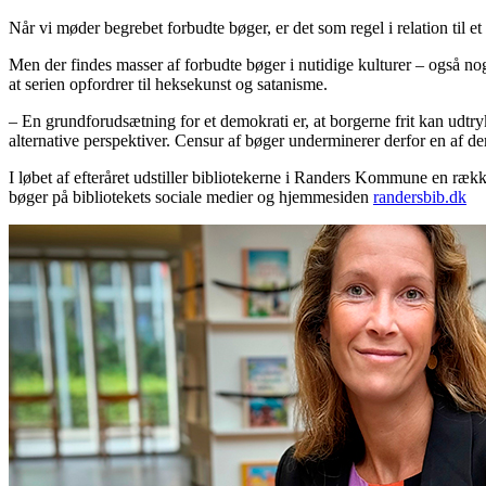
Når vi møder begrebet forbudte bøger, er det som regel i relation til et
Men der findes masser af forbudte bøger i nutidige kulturer – også n
at serien opfordrer til heksekunst og satanisme.
– En grundforudsætning for et demokrati er, at borgerne frit kan udtry
alternative perspektiver. Censur af bøger underminerer derfor en af d
I løbet af efteråret udstiller bibliotekerne i
Randers
Kommune en række bø
bøger på bibliotekets sociale medier og hjemmesiden
randersbib.dk