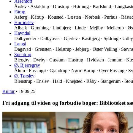
Assentoft
Årslev · Askildrup · Drastrup · Hørning · Karlslund · Langkas
Fårup
Asferg · Kåtrup · Kousted · Læsten · Nørbæk · Purhus · Råst
Harridslev
Albæk · Gimming · Lindbjerg · Linde · Mejlby · Mellerup · Øs
Havndal
Dalbyneder · Dalbyover · Gjerlev · Kastbjerg · Sødring · Udb
Langå
Dagsvad · Grensten · Helstrup · Jebjerg · Øster Velling · Stev
Spentrup
Bjergby · Dyrby · Gassum · Hastrup · Hvidsten · Jennum · K
Ø. Bjerregrav
Ålum · Fussingø · Gjandrup · Nørre Borup · Over Fussing · Sv
Ø. Tørslev
Blenstrup · Enslev · Hald · Knejsted · Råby · Stangerum · Stou
Kultur
•
19.09.25
Fri adgang til viden og forbudte bøger: Biblioteket s