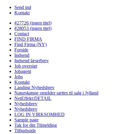
Send ind
Kontakt
#27726 (ingen titel)
#28053 (ingen titel)
Contact
FIND FIRMA
Find Firma (NY)
Forside
Indsend
Indsend læserbrev
Job oversigt
Jobagent
Jobs
Kontakt
Landing Nyhedsbrev
Naturskønne områder sættes til salg i Jylland
NetEffekt:DETAIL
Nyhedsbrev
Nyhedsbrev
LOG IN VIRKSOMHED
Sample page
Tak for din Tilmelding
Tilbudsside