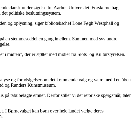
ttende dansk undersøgelse fra Aarhus Universitet. Forskerne bag
 det politiske beslutningssystem.
 viden og oplysning, siger bibliotekschef Lone Føgh Westphall og
yds på en stemmeseddel en gang imellem. Sammen med syv andre
gelse.
 i midten”, der er støttet med midler fra Slots- og Kulturstyrelsen.
nalyse og forudsigelser om det kommende valg og være med i en åben
and og
Randers
Kunstmuseum.
 på tabubelagte emner. Derfor stiller vi det retoriske spørgsmål; taler
t. I Børnevalget kan børn over hele landet vælge deres
m.