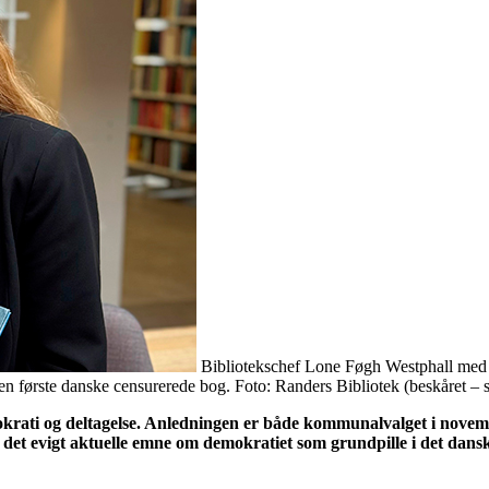
Bibliotekschef Lone Føgh Westphall med f
ørste danske censurerede bog. Foto: Randers Bibliotek (beskåret – se bi
krati og deltagelse. Anledningen er både kommunalvalget i novem
 det evigt aktuelle emne om demokratiet som grundpille i det dan