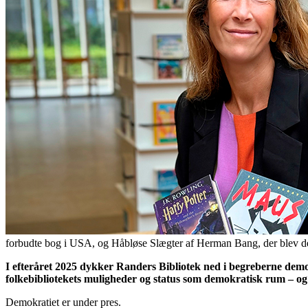
forbudte bog i USA, og Håbløse Slægter af Herman Bang, der blev den f
I efteråret 2025 dykker
Randers
Bibliotek ned i begreberne demo
folkebibliotekets muligheder og status som demokratisk rum – og
Demokratiet er under pres.