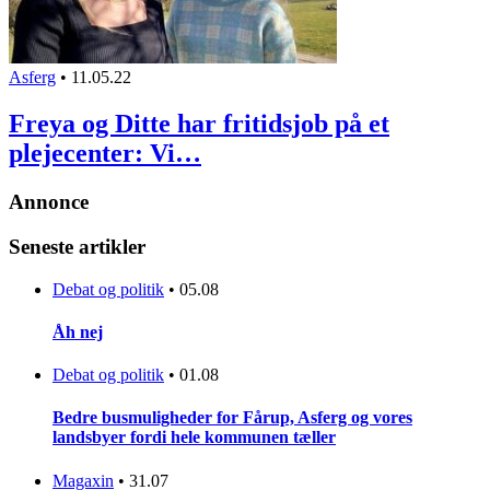
Asferg
•
11.05.22
Freya og Ditte har fritidsjob på et
plejecenter: Vi…
Annonce
Seneste artikler
Debat og politik
•
05.08
Åh nej
Debat og politik
•
01.08
Bedre busmuligheder for Fårup, Asferg og vores
landsbyer fordi hele kommunen tæller
Magaxin
•
31.07