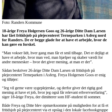
Foto: Randers Kommune
18-årige Freya Holgersen Goos og 26-årige Ditte Dam Larsen
har fået fritidsjob på plejecenteret Terneparken i Asferg nord
for Randers. De er begge glade for at have et arbejde, hvor de
kan gøre en forskel.
“Man vokser lidt, hver gang man får et smil tilbage. Det er dejligt at
have et arbejde, hvor man ved, man hjælper og skaber værdi for
andre mennesker – hvor det giver mening, at man er der”.
Sådan beskriver 26-årige Ditte Dam Larsen sit fritidsjob på
plejecenteret Terneparken i Asferg. Freya Holgersen Goos er enig
og tilføjer:
“Jeg vil gerne være sygeplejerske, og derfor giver det rigtig god
mening at have et job, hvor jeg også får relevant erhvervserfaring”,
siger 18-årige Freya, der dimitterer som HF-student til sommer.
Både Freya og Ditte blev opmærksomme på muligheden for at få et
fritidsjob på plejecenteret via et opslag i den lokale facebookgruppe