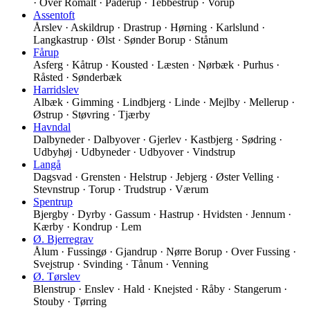
· Over Romalt · Paderup · Tebbestrup · Vorup
Assentoft
Årslev · Askildrup · Drastrup · Hørning · Karlslund ·
Langkastrup · Ølst · Sønder Borup · Stånum
Fårup
Asferg · Kåtrup · Kousted · Læsten · Nørbæk · Purhus ·
Råsted · Sønderbæk
Harridslev
Albæk · Gimming · Lindbjerg · Linde · Mejlby · Mellerup ·
Østrup · Støvring · Tjærby
Havndal
Dalbyneder · Dalbyover · Gjerlev · Kastbjerg · Sødring ·
Udbyhøj · Udbyneder · Udbyover · Vindstrup
Langå
Dagsvad · Grensten · Helstrup · Jebjerg · Øster Velling ·
Stevnstrup · Torup · Trudstrup · Værum
Spentrup
Bjergby · Dyrby · Gassum · Hastrup · Hvidsten · Jennum ·
Kærby · Kondrup · Lem
Ø. Bjerregrav
Ålum · Fussingø · Gjandrup · Nørre Borup · Over Fussing ·
Svejstrup · Svinding · Tånum · Venning
Ø. Tørslev
Blenstrup · Enslev · Hald · Knejsted · Råby · Stangerum ·
Stouby · Tørring