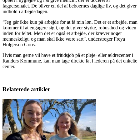
oplært i hygiejne og i at give medicin, der er doceret af
fagpersonalet. De bliver en del af beboernes daglige liv, og det giver
indhold i arbejdsdagen.
“Jeg går ikke kun på arbejde for at få min løn. Det er et arbejde, man
kommer til at engagere sig i, og det giver styrke, robusthed og viden
inden for feltet. Men det er også et arbejde, der kræver noget
menneskeligt, og man skal ikke være sart”, understreger Freya
Holgersen Goos.
Hvis man gerne vil have et fritidsjob på et pleje- eller ældrecenter i
Randers Kommune, kan man tage direkte fat i lederen på det enkelte
center.
Relaterede artikler