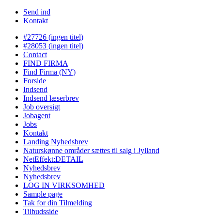
Send ind
Kontakt
#27726 (ingen titel)
#28053 (ingen titel)
Contact
FIND FIRMA
Find Firma (NY)
Forside
Indsend
Indsend læserbrev
Job oversigt
Jobagent
Jobs
Kontakt
Landing Nyhedsbrev
Naturskønne områder sættes til salg i Jylland
NetEffekt:DETAIL
Nyhedsbrev
Nyhedsbrev
LOG IN VIRKSOMHED
Sample page
Tak for din Tilmelding
Tilbudsside