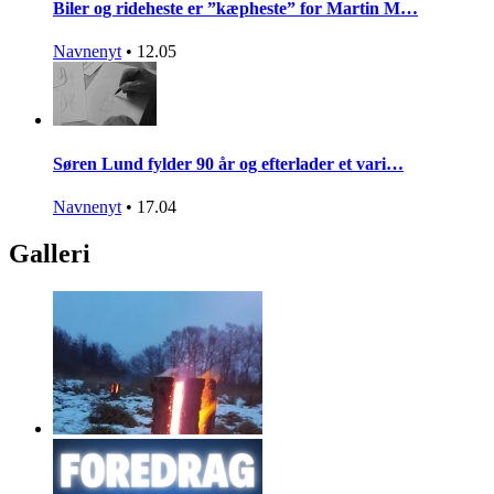
Biler og rideheste er ”kæpheste” for Martin M…
Navnenyt
•
12.05
Søren Lund fylder 90 år og efterlader et vari…
Navnenyt
•
17.04
Galleri