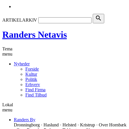
search
ARTIKELARKIV
Randers Netavis
Tema
menu
Nyheder
Forside
Kultur
Politik
Erhverv
Find Firma
Find Tilbud
Lokal
menu
Randers By
Dronningborg · Haslund · Helsted · Kristrup · Over Hornbæk