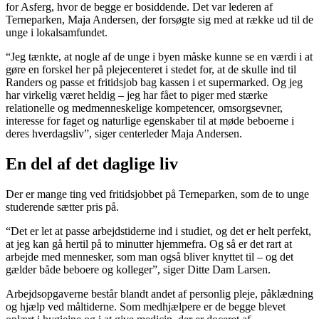
for Asferg, hvor de begge er bosiddende. Det var lederen af
Terneparken, Maja Andersen, der forsøgte sig med at række ud til de
unge i lokalsamfundet.
“Jeg tænkte, at nogle af de unge i byen måske kunne se en værdi i at
gøre en forskel her på plejecenteret i stedet for, at de skulle ind til
Randers og passe et fritidsjob bag kassen i et supermarked. Og jeg
har virkelig været heldig – jeg har fået to piger med stærke
relationelle og medmenneskelige kompetencer, omsorgsevner,
interesse for faget og naturlige egenskaber til at møde beboerne i
deres hverdagsliv”, siger centerleder Maja Andersen.
En del af det daglige liv
Der er mange ting ved fritidsjobbet på Terneparken, som de to unge
studerende sætter pris på.
“Det er let at passe arbejdstiderne ind i studiet, og det er helt perfekt,
at jeg kan gå hertil på to minutter hjemmefra. Og så er det rart at
arbejde med mennesker, som man også bliver knyttet til – og det
gælder både beboere og kolleger”, siger Ditte Dam Larsen.
Arbejdsopgaverne består blandt andet af personlig pleje, påklædning
og hjælp ved måltiderne. Som medhjælpere er de begge blevet