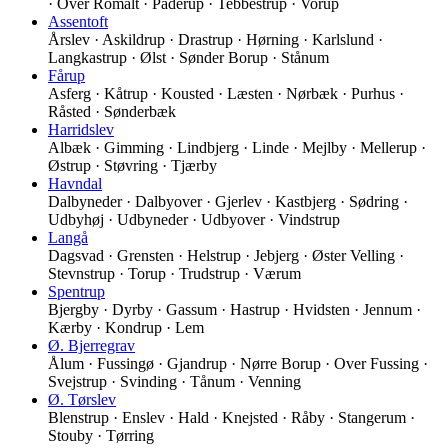
· Over Romalt · Paderup · Tebbestrup · Vorup
Assentoft
Årslev · Askildrup · Drastrup · Hørning · Karlslund ·
Langkastrup · Ølst · Sønder Borup · Stånum
Fårup
Asferg · Kåtrup · Kousted · Læsten · Nørbæk · Purhus ·
Råsted · Sønderbæk
Harridslev
Albæk · Gimming · Lindbjerg · Linde · Mejlby · Mellerup ·
Østrup · Støvring · Tjærby
Havndal
Dalbyneder · Dalbyover · Gjerlev · Kastbjerg · Sødring ·
Udbyhøj · Udbyneder · Udbyover · Vindstrup
Langå
Dagsvad · Grensten · Helstrup · Jebjerg · Øster Velling ·
Stevnstrup · Torup · Trudstrup · Værum
Spentrup
Bjergby · Dyrby · Gassum · Hastrup · Hvidsten · Jennum ·
Kærby · Kondrup · Lem
Ø. Bjerregrav
Ålum · Fussingø · Gjandrup · Nørre Borup · Over Fussing ·
Svejstrup · Svinding · Tånum · Venning
Ø. Tørslev
Blenstrup · Enslev · Hald · Knejsted · Råby · Stangerum ·
Stouby · Tørring