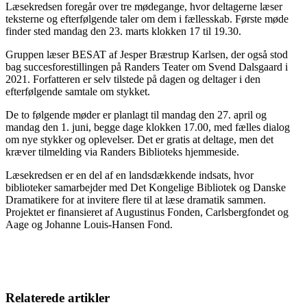
Læsekredsen foregår over tre mødegange, hvor deltagerne læser
teksterne og efterfølgende taler om dem i fællesskab. Første møde
finder sted mandag den 23. marts klokken 17 til 19.30.
Gruppen læser BESAT af Jesper Bræstrup Karlsen, der også stod
bag succesforestillingen på Randers Teater om Svend Dalsgaard i
2021. Forfatteren er selv tilstede på dagen og deltager i den
efterfølgende samtale om stykket.
De to følgende møder er planlagt til mandag den 27. april og
mandag den 1. juni, begge dage klokken 17.00, med fælles dialog
om nye stykker og oplevelser. Det er gratis at deltage, men det
kræver tilmelding via Randers Biblioteks hjemmeside.
Læsekredsen er en del af en landsdækkende indsats, hvor
biblioteker samarbejder med Det Kongelige Bibliotek og Danske
Dramatikere for at invitere flere til at læse dramatik sammen.
Projektet er finansieret af Augustinus Fonden, Carlsbergfondet og
Aage og Johanne Louis-Hansen Fond.
Relaterede artikler