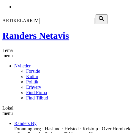
search
ARTIKELARKIV
Randers Netavis
Tema
menu
Nyheder
Forside
Kultur
Politik
Erhverv
Find Firma
Find Tilbud
Lokal
menu
Randers By
Dronningborg · Haslund · Helsted · Kristrup · Over Hornbæk