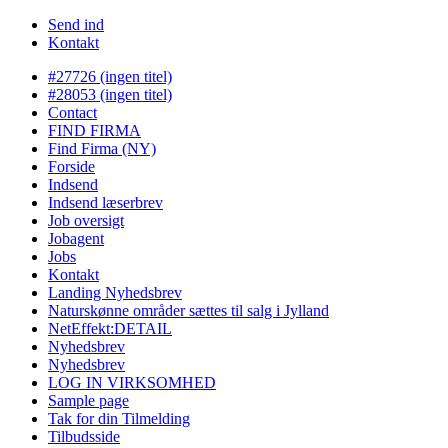
Send ind
Kontakt
#27726 (ingen titel)
#28053 (ingen titel)
Contact
FIND FIRMA
Find Firma (NY)
Forside
Indsend
Indsend læserbrev
Job oversigt
Jobagent
Jobs
Kontakt
Landing Nyhedsbrev
Naturskønne områder sættes til salg i Jylland
NetEffekt:DETAIL
Nyhedsbrev
Nyhedsbrev
LOG IN VIRKSOMHED
Sample page
Tak for din Tilmelding
Tilbudsside