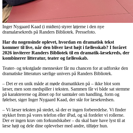
Inger Nygaard Kaad (i midten) styrer løjerne i den nye
dramalæsekreds på Randers Bibliotek. Pressefoto.
Har du nogensinde oplevet, hvordan en dramatisk tekst
kommer til live, når den bliver læst højt i fællesskab? I foråret
2026 inviterer Randers Bibliotek til en dramatik-læsekreds, der
kombinerer litteratur, teater og fællesskab.
Teater- og tekstglade mennesker får nu chancen for at udforske den
dramatiske litteraturs særlige univers på Randers Bibliotek.
– Det er en unik måde at møde dramatikken på – ikke blot som
læser, men som medspiller i teksten. Sammen får vi både sat stemme
på karaktererne og åbnet op for samtaler om handling, form og
følelser, siger Inger Nygaard Kaad, der står for læsekredsen.
– Vi læser teksten på stedet, så der er ingen forberedelse. Vi finder
stykket frem på vores telefon eller iPad, og så fordeler vi rollerne.
Der er ingen krav om forkundskaber – du skal bare have lyst til at
læse højt og dele dine oplevelser med andre, tilføjer hun.