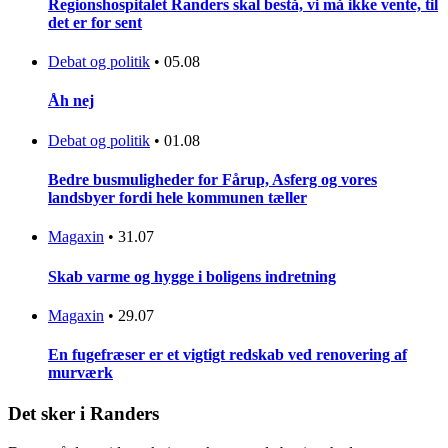
Regionshospitalet Randers skal bestå, vi må ikke vente, til
det er for sent
Debat og politik
•
05.08
Åh nej
Debat og politik
•
01.08
Bedre busmuligheder for Fårup, Asferg og vores
landsbyer fordi hele kommunen tæller
Magaxin
•
31.07
Skab varme og hygge i boligens indretning
Magaxin
•
29.07
En fugefræser er et vigtigt redskab ved renovering af
murværk
Det sker i Randers