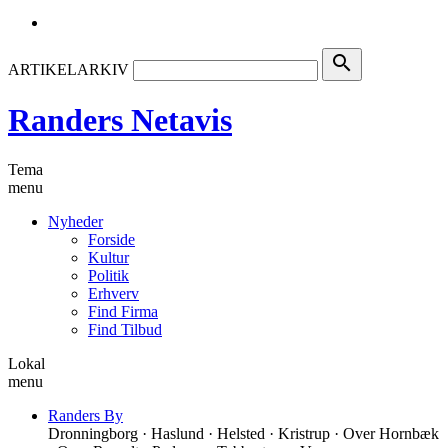
search
ARTIKELARKIV
Randers Netavis
Tema
menu
Nyheder
Forside
Kultur
Politik
Erhverv
Find Firma
Find Tilbud
Lokal
menu
Randers By
Dronningborg · Haslund · Helsted · Kristrup · Over Hornbæk