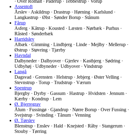
· Over Romalt · Paderup · Tebbestrup · Vorup
Assentoft
Årslev · Askildrup · Drastrup · Hørning · Karlslund ·
Langkastrup · Ølst · Sønder Borup · Stånum
Fårup
Asferg · Kåtrup · Kousted · Læsten · Nørbæk · Purhus ·
Råsted · Sønderbæk
Harridslev
Albæk · Gimming · Lindbjerg · Linde · Mejlby · Mellerup ·
Østrup · Støvring · Tjærby
Havndal
Dalbyneder · Dalbyover · Gjerlev · Kastbjerg · Sødring ·
Udbyhøj · Udbyneder · Udbyover · Vindstrup
Langå
Dagsvad · Grensten · Helstrup · Jebjerg · Øster Velling ·
Stevnstrup · Torup · Trudstrup · Værum
Spentrup
Bjergby · Dyrby · Gassum · Hastrup · Hvidsten · Jennum ·
Kærby · Kondrup · Lem
Ø. Bjerregrav
Ålum · Fussingø · Gjandrup · Nørre Borup · Over Fussing ·
Svejstrup · Svinding · Tånum · Venning
Ø. Tørslev
Blenstrup · Enslev · Hald · Knejsted · Råby · Stangerum ·
Stouby · Tørring