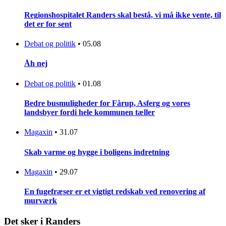
Regionshospitalet Randers skal bestå, vi må ikke vente, til
det er for sent
Debat og politik
•
05.08
Åh nej
Debat og politik
•
01.08
Bedre busmuligheder for Fårup, Asferg og vores
landsbyer fordi hele kommunen tæller
Magaxin
•
31.07
Skab varme og hygge i boligens indretning
Magaxin
•
29.07
En fugefræser er et vigtigt redskab ved renovering af
murværk
Det sker i Randers