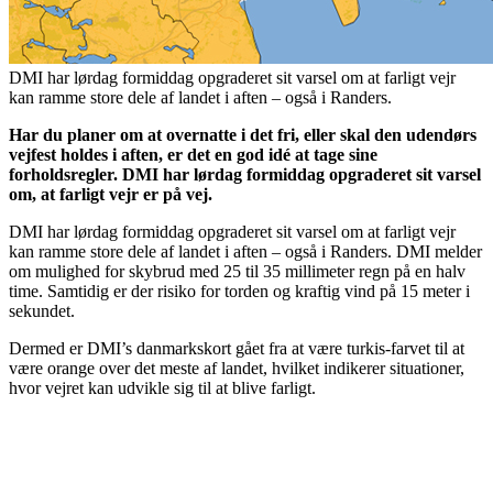
DMI har lørdag formiddag opgraderet sit varsel om at farligt vejr
kan ramme store dele af landet i aften – også i Randers.
Har du planer om at overnatte i det fri, eller skal den udendørs
vejfest holdes i aften, er det en god idé at tage sine
forholdsregler. DMI har lørdag formiddag opgraderet sit varsel
om, at farligt vejr er på vej.
DMI har lørdag formiddag opgraderet sit varsel om at farligt vejr
kan ramme store dele af landet i aften – også i Randers. DMI melder
om mulighed for skybrud med 25 til 35 millimeter regn på en halv
time. Samtidig er der risiko for torden og kraftig vind på 15 meter i
sekundet.
Dermed er DMI’s danmarkskort gået fra at være turkis-farvet til at
være orange over det meste af landet, hvilket indikerer situationer,
hvor vejret kan udvikle sig til at blive farligt.