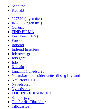
Send ind
Kontakt
#27726 (ingen titel)
#28053 (ingen titel)
Contact
FIND FIRMA
Find Firma (NY)
Forside
Indsend
Indsend læserbrev
Job oversigt
Jobagent
Jobs
Kontakt
Landing Nyhedsbrev
Naturskønne områder sættes til salg i Jylland
NetEffekt:DETAIL
Nyhedsbrev
Nyhedsbrev
LOG IN VIRKSOMHED
Sample page
Tak for din Tilmelding
Tilbudsside