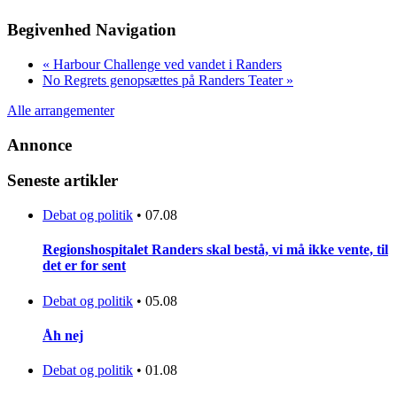
Begivenhed Navigation
«
Harbour Challenge ved vandet i Randers
No Regrets genopsættes på Randers Teater
»
Alle arrangementer
Annonce
Seneste artikler
Debat og politik
•
07.08
Regionshospitalet Randers skal bestå, vi må ikke vente, til
det er for sent
Debat og politik
•
05.08
Åh nej
Debat og politik
•
01.08