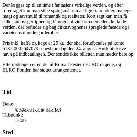
Der lægges op til en time i fantasiens virkelige verden, og efter
foredraget kan man stille spørgsmål om alt lige fra mudder, manege-
magi og savsmuld til romantik og realiteter. Kort sagt kan man få
stillet sin nysgerrighed og få noget at vide om den ellers lukkede
verden, der befinder sig bag cirkusvognenes spraglede facade og i
varieteens dunkle garderober.
Pris inkl. kaffe og kage er 25 kr., der skal forudbetales på konto
6187-0002647079 senest torsdag den 24. august. Husk at skrive
navn på indbetalingen. Der sendes ikke billetter, man møder bare op.
Eftermiddagen er en del af Romalt Fester i ELRO-dagene, og
ELRO Fonden har støttet arrangementet.
Tid
Dato:
torsdag 31. august 2023
Tidspunkt:
13:00
Sted