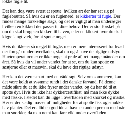
lokke fugle til.
Det kan dog være svært at spotte, hvilken art der har sat sig på
fuglebrættet. Så hvis du er en fuglenørd, er
kikkerter til fugle
.
Der
findes mange forskellige slags, og det er vigtigt at man undersøger
hvilken en kikkert der passer til dine behov. Der er stor forskel på
om du skal bruge en kikkert til haven, eller en kikkert hvor du skal
kigge langt væk, for at spotte noget.
Hvis du ikke er så meget til fugle, men er mere interesseret for hvad
der foregår under overfladen, skal du også have det rigtige udstyr.
Havtemperaturen er er ikke noget at prale af, ret mange måneder om
året. Så hvis du vil under vandet for at se, om du kan spotte en
søstjerne eller et marsvin, skal du have det rigtige udstyr.
Her kan det være smart med en våddragt. Selv om sommeren, kan
det være koldt at svømme rundt i det danske farvand. På denne
måde sikre du at du ikke fryser under vandet, og du har tid til at
spotte dyr. Hvis du ikke har dykkercertifikat, må man ikke dykke
med flaske. I stedet kan du ligge i overfladen med snorkel og maske.
Her er der stadig masser af muligheder for at spotte fisk og smukke
hav planter. Det er altid en god ide at have en anden person med når
man snorkler, da man nemt kan fare vild under overfladen.