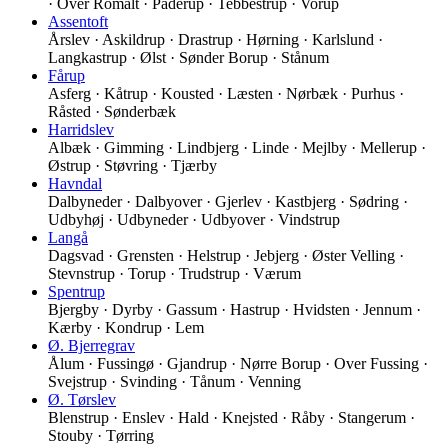
· Over Romalt · Paderup · Tebbestrup · Vorup
Assentoft
Årslev · Askildrup · Drastrup · Hørning · Karlslund ·
Langkastrup · Ølst · Sønder Borup · Stånum
Fårup
Asferg · Kåtrup · Kousted · Læsten · Nørbæk · Purhus ·
Råsted · Sønderbæk
Harridslev
Albæk · Gimming · Lindbjerg · Linde · Mejlby · Mellerup ·
Østrup · Støvring · Tjærby
Havndal
Dalbyneder · Dalbyover · Gjerlev · Kastbjerg · Sødring ·
Udbyhøj · Udbyneder · Udbyover · Vindstrup
Langå
Dagsvad · Grensten · Helstrup · Jebjerg · Øster Velling ·
Stevnstrup · Torup · Trudstrup · Værum
Spentrup
Bjergby · Dyrby · Gassum · Hastrup · Hvidsten · Jennum ·
Kærby · Kondrup · Lem
Ø. Bjerregrav
Ålum · Fussingø · Gjandrup · Nørre Borup · Over Fussing ·
Svejstrup · Svinding · Tånum · Venning
Ø. Tørslev
Blenstrup · Enslev · Hald · Knejsted · Råby · Stangerum ·
Stouby · Tørring