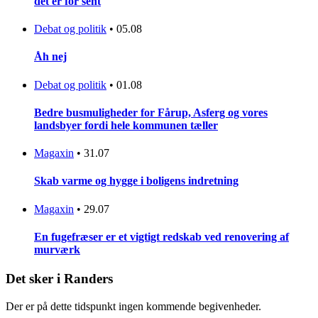
det er for sent
Debat og politik
•
05.08
Åh nej
Debat og politik
•
01.08
Bedre busmuligheder for Fårup, Asferg og vores
landsbyer fordi hele kommunen tæller
Magaxin
•
31.07
Skab varme og hygge i boligens indretning
Magaxin
•
29.07
En fugefræser er et vigtigt redskab ved renovering af
murværk
Det sker i Randers
Der er på dette tidspunkt ingen kommende begivenheder.