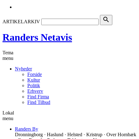
search
ARTIKELARKIV
Randers Netavis
Tema
menu
Nyheder
Forside
Kultur
Politik
Erhverv
Find Firma
Find Tilbud
Lokal
menu
Randers By
Dronningborg · Haslund · Helsted · Kristrup · Over Hornbæk