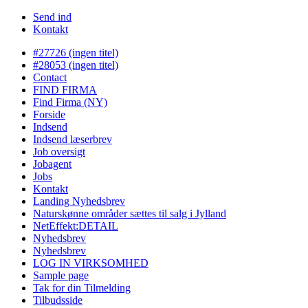
Send ind
Kontakt
#27726 (ingen titel)
#28053 (ingen titel)
Contact
FIND FIRMA
Find Firma (NY)
Forside
Indsend
Indsend læserbrev
Job oversigt
Jobagent
Jobs
Kontakt
Landing Nyhedsbrev
Naturskønne områder sættes til salg i Jylland
NetEffekt:DETAIL
Nyhedsbrev
Nyhedsbrev
LOG IN VIRKSOMHED
Sample page
Tak for din Tilmelding
Tilbudsside