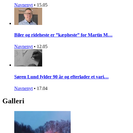
Navnenyt
•
15.05
Biler og rideheste er ”kæpheste” for Martin M…
Navnenyt
•
12.05
Søren Lund fylder 90 år og efterlader et vari…
Navnenyt
•
17.04
Galleri