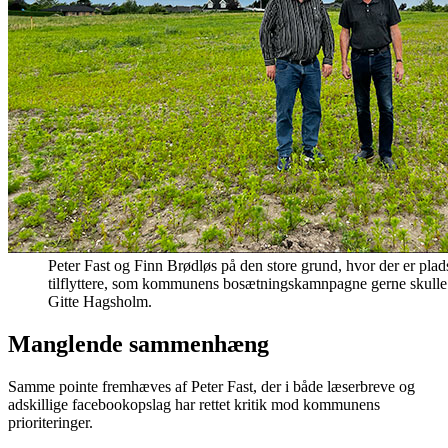
Peter Fast og Finn Brødløs på den store grund, hvor der er plad
tilflyttere, som kommunens bosætningskamnpagne gerne skulle få
Gitte Hagsholm.
Manglende sammenhæng
Samme pointe fremhæves af Peter Fast, der i både læserbreve og
adskillige facebookopslag har rettet kritik mod kommunens
prioriteringer.