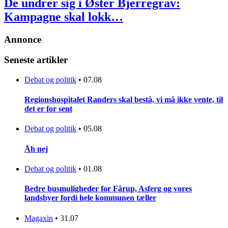
De undrer sig i Øster Bjerregrav:
Kampagne skal lokk…
Annonce
Seneste artikler
Debat og politik
•
07.08
Regionshospitalet Randers skal bestå, vi må ikke vente, til
det er for sent
Debat og politik
•
05.08
Åh nej
Debat og politik
•
01.08
Bedre busmuligheder for Fårup, Asferg og vores
landsbyer fordi hele kommunen tæller
Magaxin
•
31.07