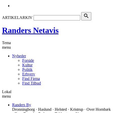
search
ARTIKELARKIV
Randers Netavis
Tema
menu
Nyheder
Forside
Kultur
Politik
Erhverv
Find Firma
Find Tilbud
Lokal
menu
Randers By
Dronningborg · Haslund · Helsted · Kristrup · Over Hornbæk