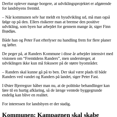
Derfor oplever mange borgere, at udviklingsprojektet er afgørende
for landsbyens fremtid.
– Når kommunen selv har meldt en byudvikling ud, må man også
følge op på den. Ellers risikerer man at bremse den positive
udvikling, som byen har arbejdet for gennem mange år, siger Finn
Brødløs.
Både han og Peter Fast efterlyser nu handling frem for flere planer
og løfter.
De peger på, at Randers Kommune i disse år arbejder intensivt med
visionen om “Fremtidens Randers”, men understreger, at
udviklingen ikke kun må fokusere på de større byområder.
– Randers skal kunne gå på to ben. Der skal være plads til både
Randers ved vandet og Randers på landet, siger Peter Fast.
I Øster Bjerregrav håber man nu, at de politiske behandlinger kan
føre til en hurtig afklaring, så de længe ventede byggegrunde
endelig kan blive en realitet.
For interessen for landsbyen er der stadig.
Kommunen: Kampagnen skal skabe