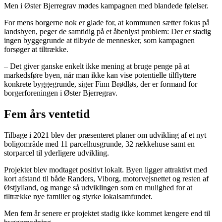
Men i Øster Bjerregrav mødes kampagnen med blandede følelser.
For mens borgerne nok er glade for, at kommunen sætter fokus på
landsbyen, peger de samtidig på et åbenlyst problem: Der er stadig
ingen byggegrunde at tilbyde de mennesker, som kampagnen
forsøger at tiltrække.
– Det giver ganske enkelt ikke mening at bruge penge på at
markedsføre byen, når man ikke kan vise potentielle tilflyttere
konkrete byggegrunde, siger Finn Brødløs, der er formand for
borgerforeningen i Øster Bjerregrav.
Fem års ventetid
Tilbage i 2021 blev der præsenteret planer om udvikling af et nyt
boligområde med 11 parcelhusgrunde, 32 rækkehuse samt en
storparcel til yderligere udvikling.
Projektet blev modtaget positivt lokalt. Byen ligger attraktivt med
kort afstand til både Randers, Viborg, motorvejsnettet og resten af
Østjylland, og mange så udviklingen som en mulighed for at
tiltrække nye familier og styrke lokalsamfundet.
Men fem år senere er projektet stadig ikke kommet længere end til