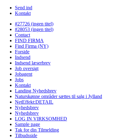
Send ind
Kontakt
#27726 (ingen titel)
#28053 (ingen titel)
Contact
FIND FIRMA
Find Firma (NY)
Forside
Indsend
Indsend læserbrev
Job oversigt
Jobagent
Jobs
Kontakt
Landing Nyhedsbrev
Naturskønne områder sættes til salg i Jylland
NetEffekt:DETAIL
Nyhedsbrev
Nyhedsbrev
LOG IN VIRKSOMHED
Sample page
Tak for din Tilmelding
Tilbudsside