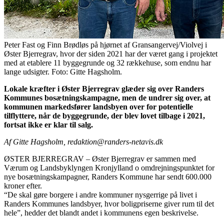
Peter Fast og Finn Brødløs på hjørnet af Gransangervej/Violvej i
Øster Bjerregrav, hvor der siden 2021 har der været gang i projektet
med at etablere 11 byggegrunde og 32 rækkehuse, som endnu har
lange udsigter. Foto: Gitte Hagsholm.
Lokale kræfter i Øster Bjerregrav glæder sig over Randers
Kommunes bosætningskampagne, men de undrer sig over, at
kommunen markedsfører landsbyen over for potentielle
tilflyttere, når de byggegrunde, der blev lovet tilbage i 2021,
fortsat ikke er klar til salg.
Af Gitte Hagsholm,
redaktion@randers-netavis.dk
ØSTER BJERREGRAV – Øster Bjerregrav er sammen med
Værum og Landsbyklyngen Kronjylland o omdrejningspunktet for
nye bosætningskampagner, Randers Kommune har sendt 600.000
kroner efter.
“De skal gøre borgere i andre kommuner nysgerrige på livet i
Randers Kommunes landsbyer, hvor boligpriserne giver rum til det
hele”, hedder det blandt andet i kommunens egen beskrivelse.