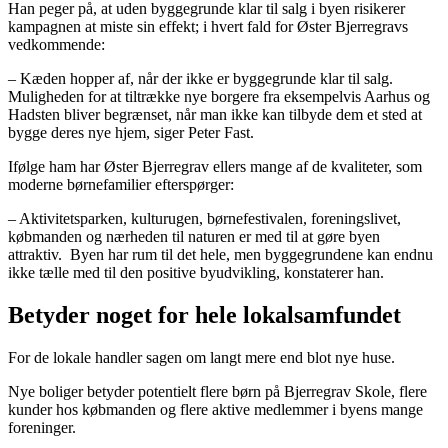
Han peger på, at uden byggegrunde klar til salg i byen risikerer
kampagnen at miste sin effekt; i hvert fald for Øster Bjerregravs
vedkommende:
– Kæden hopper af, når der ikke er byggegrunde klar til salg.
Muligheden for at tiltrække nye borgere fra eksempelvis Aarhus og
Hadsten bliver begrænset, når man ikke kan tilbyde dem et sted at
bygge deres nye hjem, siger Peter Fast.
Ifølge ham har Øster Bjerregrav ellers mange af de kvaliteter, som
moderne børnefamilier efterspørger:
– Aktivitetsparken, kulturugen, børnefestivalen, foreningslivet,
købmanden og nærheden til naturen er med til at gøre byen
attraktiv.
Byen har rum til det hele, men byggegrundene kan endnu
ikke tælle med til den positive byudvikling, konstaterer han.
Betyder noget for hele lokalsamfundet
For de lokale handler sagen om langt mere end blot nye huse.
Nye boliger betyder potentielt flere børn på Bjerregrav Skole, flere
kunder hos købmanden og flere aktive medlemmer i byens mange
foreninger.