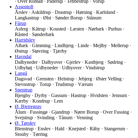
· Over Romalt · Paderup · Tebbestrup · Vorup
Assentoft
Årslev · Askildrup · Drastrup · Hørning · Karlslund ·
Langkastrup · Ølst · Sønder Borup · Stånum
Fårup
Asferg · Kåtrup · Kousted · Læsten · Nørbæk · Purhus ·
Råsted · Sønderbæk
Harridslev
Albæk · Gimming · Lindbjerg · Linde · Mejlby · Mellerup ·
Østrup · Støvring · Tjærby
Havndal
Dalbyneder · Dalbyover · Gjerlev · Kastbjerg · Sødring ·
Udbyhøj · Udbyneder · Udbyover · Vindstrup
Langå
Dagsvad · Grensten · Helstrup · Jebjerg · Øster Velling ·
Stevnstrup · Torup · Trudstrup · Værum
Spentrup
Bjergby · Dyrby · Gassum · Hastrup · Hvidsten · Jennum ·
Kærby · Kondrup · Lem
Ø. Bjerregrav
Ålum · Fussingø · Gjandrup · Nørre Borup · Over Fussing ·
Svejstrup · Svinding · Tånum · Venning
Ø. Tørslev
Blenstrup · Enslev · Hald · Knejsted · Råby · Stangerum ·
Stouby · Tørring