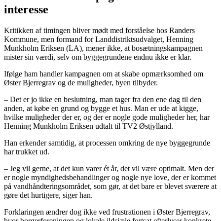
interesse
Kritikken af timingen bliver mødt med forståelse hos Randers
Kommune, men formand for Landdistriktsudvalget, Henning
Munkholm Eriksen (LA), mener ikke, at bosætningskampagnen
mister sin værdi, selv om byggegrundene endnu ikke er klar.
Ifølge ham handler kampagnen om at skabe opmærksomhed om
Øster Bjerregrav og de muligheder, byen tilbyder.
– Det er jo ikke en beslutning, man tager fra den ene dag til den
anden, at købe en grund og bygge et hus. Man er ude at kigge,
hvilke muligheder der er, og der er nogle gode muligheder her, har
Henning Munkholm Eriksen udtalt til TV2 Østjylland.
Han erkender samtidig, at processen omkring de nye byggegrunde
har trukket ud.
– Jeg vil gerne, at det kun varer ét år, det vil være optimalt. Men der
er nogle myndighedsbehandlinger og nogle nye love, der er kommet
på vandhåndteringsområdet, som gør, at det bare er blevet sværere at
gøre det hurtigere, siger han.
Forklaringen ændrer dog ikke ved frustrationen i Øster Bjerregrav,
hvor borgerforeningen og lokale ildsjæle fortsat efterlyser konkrete