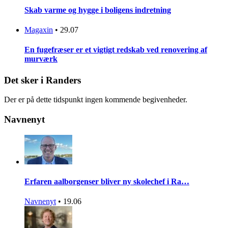
Skab varme og hygge i boligens indretning
Magaxin
•
29.07
En fugefræser er et vigtigt redskab ved renovering af
murværk
Det sker i Randers
Der er på dette tidspunkt ingen kommende begivenheder.
Navnenyt
Erfaren aalborgenser bliver ny skolechef i Ra…
Navnenyt
•
19.06