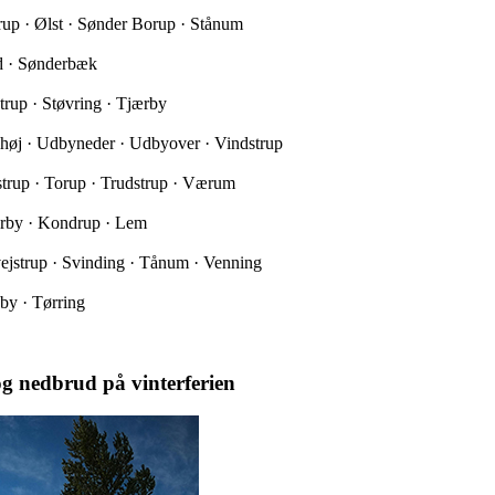
trup · Ølst · Sønder Borup · Stånum
ed · Sønderbæk
trup · Støvring · Tjærby
yhøj · Udbyneder · Udbyover · Vindstrup
nstrup · Torup · Trudstrup · Værum
ærby · Kondrup · Lem
ejstrup · Svinding · Tånum · Venning
by · Tørring
g nedbrud på vinterferien