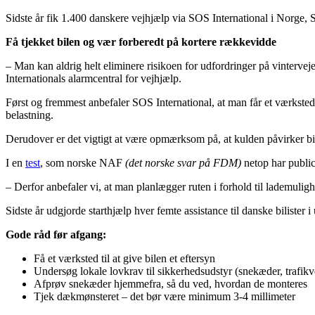
Sidste år fik 1.400 danskere vejhjælp via SOS International i Norge, 
Få tjekket bilen og vær forberedt på kortere rækkevidde
– Man kan aldrig helt eliminere risikoen for udfordringer på vinterve
Internationals alarmcentral for vejhjælp.
Først og fremmest anbefaler SOS International, at man får et værksted
belastning.
Derudover er det vigtigt at være opmærksom på, at kulden påvirker bil
I en
test
, som norske NAF
(det norske svar på FDM)
netop har public
– Derfor anbefaler vi, at man planlægger ruten i forhold til lademulighe
Sidste år udgjorde starthjælp hver femte assistance til danske bilister
Gode råd før afgang:
Få et værksted til at give bilen et eftersyn
Undersøg lokale lovkrav til sikkerhedsudstyr (snekæder, trafik
Afprøv snekæder hjemmefra, så du ved, hvordan de monteres
Tjek dækmønsteret – det bør være minimum 3-4 millimeter