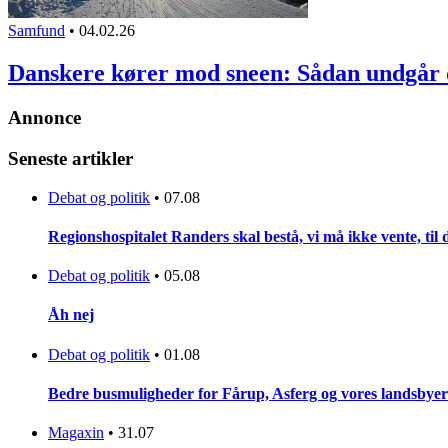
Samfund
•
04.02.26
Danskere kører mod sneen: Sådan undgår
Annonce
Seneste artikler
Debat og politik
•
07.08
Regionshospitalet Randers skal bestå, vi må ikke vente, til d
Debat og politik
•
05.08
Åh nej
Debat og politik
•
01.08
Bedre busmuligheder for Fårup, Asferg og vores landsbyer
Magaxin
•
31.07