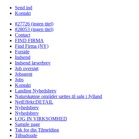
Send ind
Kontakt
#27726 (ingen titel)
#28053 (ingen titel)
Contact
FIND FIRMA
Find Firma (NY)
Forside
Indsend
Indsend læserbrev
Job oversigt
Jobagent
Jobs
Kontakt
Landing Nyhedsbrev
Naturskønne områder sættes til salg i Jylland
NetEffekt:DETAIL
Nyhedsbrev
Nyhedsbrev
LOG IN VIRKSOMHED
Sample page
Tak for din Tilmelding
Tilbudsside