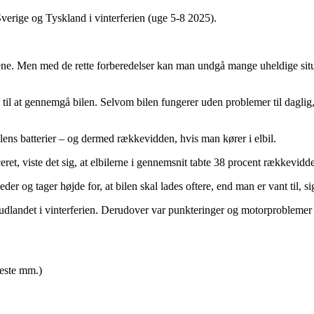
Sverige og Tyskland i vinterferien (uge 5-8 2025).
jene. Men med de rette forberedelser kan man undgå mange uheldige situ
 til at gennemgå bilen. Selvom bilen fungerer uden problemer til daglig
ens batterier – og dermed rækkevidden, hvis man kører i elbil.
eret, viste det sig, at elbilerne i gennemsnit tabte 38 procent rækkevid
der og tager højde for, at bilen skal lades oftere, end man er vant til, 
 i udlandet i vinterferien. Derudover var punkteringer og motorproblemer 
veste mm.)