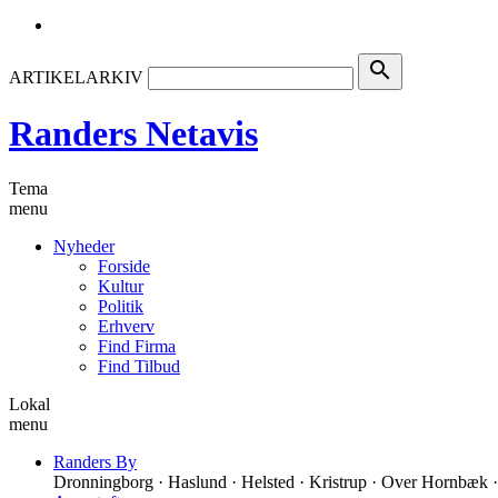
search
ARTIKELARKIV
Randers Netavis
Tema
menu
Nyheder
Forside
Kultur
Politik
Erhverv
Find Firma
Find Tilbud
Lokal
menu
Randers By
Dronningborg · Haslund · Helsted · Kristrup · Over Hornbæk ·