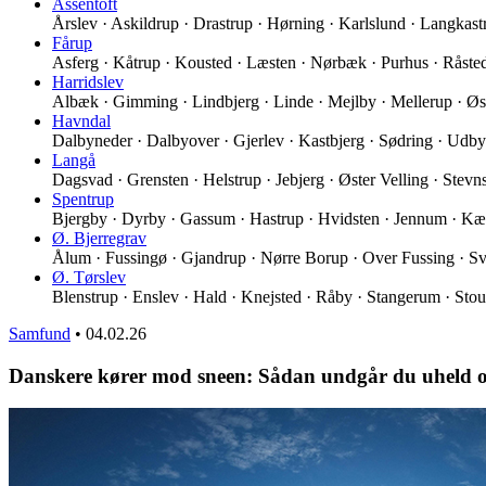
Assentoft
Årslev · Askildrup · Drastrup · Hørning · Karlslund · Langkas
Fårup
Asferg · Kåtrup · Kousted · Læsten · Nørbæk · Purhus · Råst
Harridslev
Albæk · Gimming · Lindbjerg · Linde · Mejlby · Mellerup · Øs
Havndal
Dalbyneder · Dalbyover · Gjerlev · Kastbjerg · Sødring · Udb
Langå
Dagsvad · Grensten · Helstrup · Jebjerg · Øster Velling · Stev
Spentrup
Bjergby · Dyrby · Gassum · Hastrup · Hvidsten · Jennum · K
Ø. Bjerregrav
Ålum · Fussingø · Gjandrup · Nørre Borup · Over Fussing · Sv
Ø. Tørslev
Blenstrup · Enslev · Hald · Knejsted · Råby · Stangerum · Stou
Samfund
•
04.02.26
Danskere kører mod sneen: Sådan undgår du uheld o