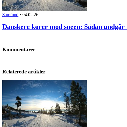
Samfund
•
04.02.26
Danskere kører mod sneen: Sådan undgår
Kommentarer
Relaterede artikler