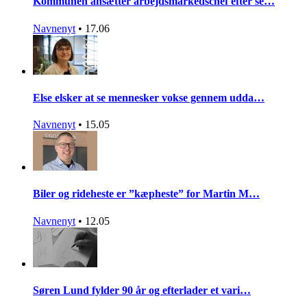
Kommunen ansætter arbejdsmarkedschef efter se…
Navnenyt
•
17.06
Else elsker at se mennesker vokse gennem udda…
Navnenyt
•
15.05
Biler og rideheste er ”kæpheste” for Martin M…
Navnenyt
•
12.05
Søren Lund fylder 90 år og efterlader et vari…