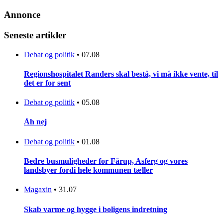
Annonce
Seneste artikler
Debat og politik
•
07.08
Regionshospitalet Randers skal bestå, vi må ikke vente, til
det er for sent
Debat og politik
•
05.08
Åh nej
Debat og politik
•
01.08
Bedre busmuligheder for Fårup, Asferg og vores
landsbyer fordi hele kommunen tæller
Magaxin
•
31.07
Skab varme og hygge i boligens indretning