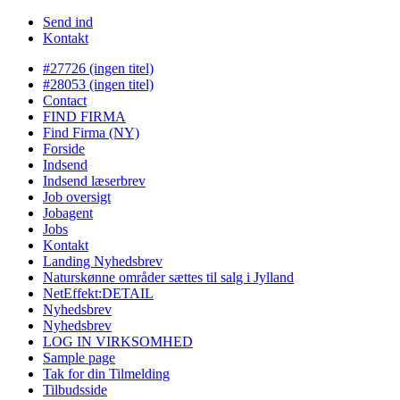
Send ind
Kontakt
#27726 (ingen titel)
#28053 (ingen titel)
Contact
FIND FIRMA
Find Firma (NY)
Forside
Indsend
Indsend læserbrev
Job oversigt
Jobagent
Jobs
Kontakt
Landing Nyhedsbrev
Naturskønne områder sættes til salg i Jylland
NetEffekt:DETAIL
Nyhedsbrev
Nyhedsbrev
LOG IN VIRKSOMHED
Sample page
Tak for din Tilmelding
Tilbudsside