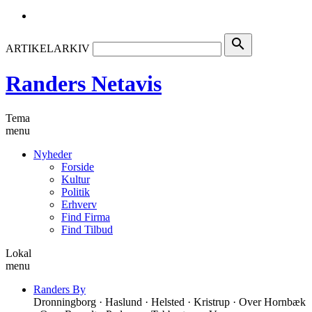
search
ARTIKELARKIV
Randers Netavis
Tema
menu
Nyheder
Forside
Kultur
Politik
Erhverv
Find Firma
Find Tilbud
Lokal
menu
Randers By
Dronningborg · Haslund · Helsted · Kristrup · Over Hornbæk