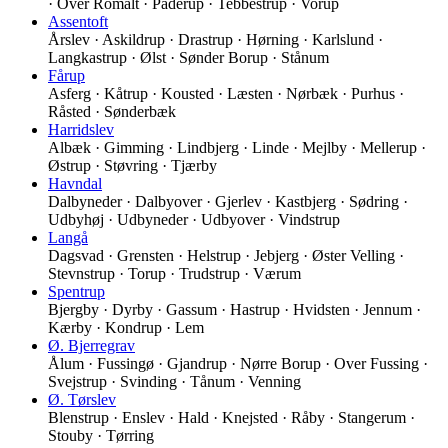
· Over Romalt · Paderup · Tebbestrup · Vorup
Assentoft
Årslev · Askildrup · Drastrup · Hørning · Karlslund ·
Langkastrup · Ølst · Sønder Borup · Stånum
Fårup
Asferg · Kåtrup · Kousted · Læsten · Nørbæk · Purhus ·
Råsted · Sønderbæk
Harridslev
Albæk · Gimming · Lindbjerg · Linde · Mejlby · Mellerup ·
Østrup · Støvring · Tjærby
Havndal
Dalbyneder · Dalbyover · Gjerlev · Kastbjerg · Sødring ·
Udbyhøj · Udbyneder · Udbyover · Vindstrup
Langå
Dagsvad · Grensten · Helstrup · Jebjerg · Øster Velling ·
Stevnstrup · Torup · Trudstrup · Værum
Spentrup
Bjergby · Dyrby · Gassum · Hastrup · Hvidsten · Jennum ·
Kærby · Kondrup · Lem
Ø. Bjerregrav
Ålum · Fussingø · Gjandrup · Nørre Borup · Over Fussing ·
Svejstrup · Svinding · Tånum · Venning
Ø. Tørslev
Blenstrup · Enslev · Hald · Knejsted · Råby · Stangerum ·
Stouby · Tørring