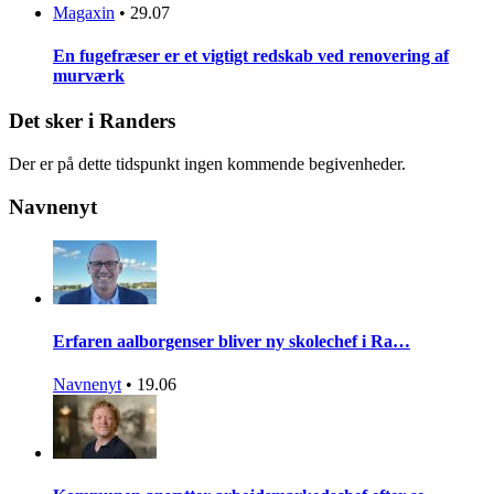
Magaxin
•
29.07
En fugefræser er et vigtigt redskab ved renovering af
murværk
Det sker i Randers
Der er på dette tidspunkt ingen kommende begivenheder.
Navnenyt
Erfaren aalborgenser bliver ny skolechef i Ra…
Navnenyt
•
19.06