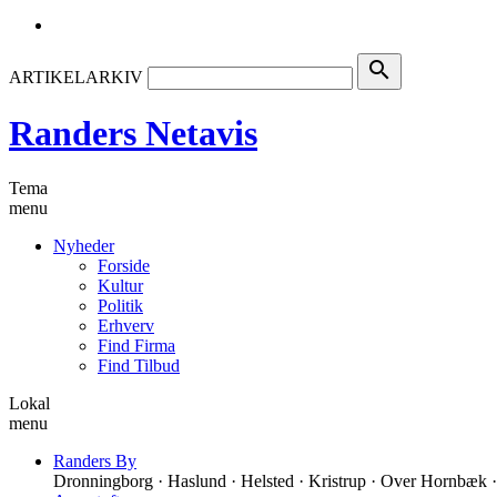
search
ARTIKELARKIV
Randers Netavis
Tema
menu
Nyheder
Forside
Kultur
Politik
Erhverv
Find Firma
Find Tilbud
Lokal
menu
Randers By
Dronningborg · Haslund · Helsted · Kristrup · Over Hornbæk ·