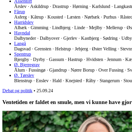
Assentoft
Årslev · Askildrup · Drastrup · Hørning · Karlslund · Langkas
Fårup
Asferg · Kåtrup · Kousted · Læsten · Nørbæk · Purhus · Råst
Harridslev
Albæk · Gimming · Lindbjerg · Linde · Mejlby · Mellerup · Øs
Havndal
Dalbyneder · Dalbyover · Gjerlev · Kastbjerg · Sødring · Udb
Langå
Dagsvad · Grensten · Helstrup · Jebjerg · Øster Velling · Stev
Spentrup
Bjergby · Dyrby · Gassum · Hastrup · Hvidsten · Jennum · K
Ø. Bjerregrav
Ålum · Fussingø · Gjandrup · Nørre Borup · Over Fussing · Sv
Ø. Tørslev
Blenstrup · Enslev · Hald · Knejsted · Råby · Stangerum · Stou
Debat og politik
•
25.09.24
Ventetiden er faldet en smule, men vi kunne have gjor