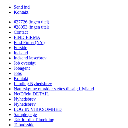
Send ind
Kontakt
#27726 (ingen titel)
#28053 (ingen titel)
Contact
FIND FIRMA
Find Firma (NY)
Forside
Indsend
Indsend læserbrev
Job oversigt
Jobagent
Jobs
Kontakt
Landing Nyhedsbrev
Naturskønne områder sættes til salg i Jylland
NetEffekt:DETAIL
Nyhedsbrev
Nyhedsbrev
LOG IN VIRKSOMHED
Sample page
Tak for din Tilmelding
Tilbudsside