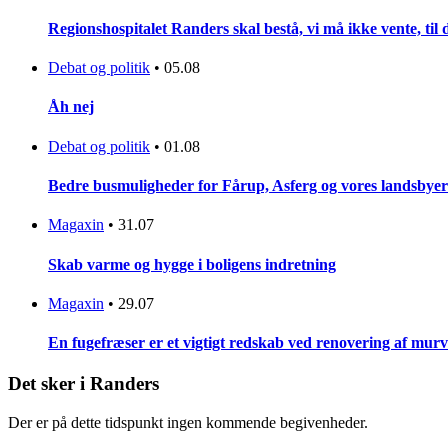
Regionshospitalet Randers skal bestå, vi må ikke vente, til d
Debat og politik
•
05.08
Åh nej
Debat og politik
•
01.08
Bedre busmuligheder for Fårup, Asferg og vores landsbyer
Magaxin
•
31.07
Skab varme og hygge i boligens indretning
Magaxin
•
29.07
En fugefræser er et vigtigt redskab ved renovering af mur
Det sker i Randers
Der er på dette tidspunkt ingen kommende begivenheder.