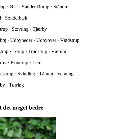
trup · Ølst · Sønder Borup · Stånum
ed · Sønderbæk
trup · Støvring · Tjærby
yhøj · Udbyneder · Udbyover · Vindstrup
nstrup · Torup · Trudstrup · Værum
ærby · Kondrup · Lem
ejstrup · Svinding · Tånum · Venning
by · Tørring
t det meget bedre