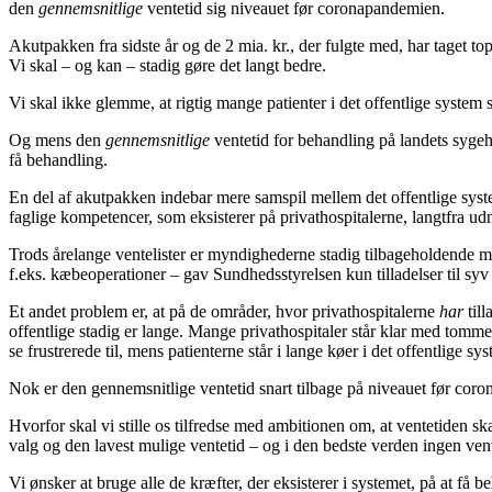
den
gennemsnitlige
ventetid sig niveauet før coronapandemien.
Akutpakken fra sidste år og de 2 mia. kr.
, der fulgte med, har taget to
Vi skal – og kan – stadig gøre det langt bedre.
Vi skal ikke glemme, at rigtig mange patienter i det offentlige system
Og mens den
gennemsnitlige
ventetid for behandling på landets sygehu
få behandling.
En del af akutpakken indebar mere samspil mellem det offentlige system
faglige kompetencer, som eksisterer på privathospitalerne, langtfra udny
Trods årelange ventelister er myndighederne stadig tilbageholdende med
f.eks. kæbeoperationer – gav Sundhedsstyrelsen kun tilladelser til syv
Et andet problem er, at
på de områder, hvor privathospitalerne
har
til
offentlige stadig er lange. Mange privathospitaler står klar med tomme
se frustrerede til, mens patienterne står i lange køer i det offentlige sy
Nok er den gennemsnitlige ventetid snart tilbage på niveauet før coro
Hvorfor skal vi stille os tilfredse med ambitionen om, at ventetiden
valg og den lavest mulige ventetid – og i den bedste verden ingen vent
Vi ønsker at bruge alle de kræfter, der eksisterer i systemet, på at få 