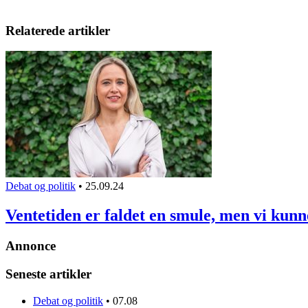
Relaterede artikler
Debat og politik
•
25.09.24
Ventetiden er faldet en smule, men vi kun
Annonce
Seneste artikler
Debat og politik
•
07.08