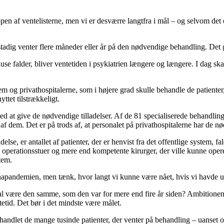
ppen af ventelisterne, men vi er desværre langtfra i mål – og selvom det 
 stadig venter flere måneder eller år på den nødvendige behandling. Det 
se falder, bliver ventetiden i psykiatrien længere og længere. I dag sk
 og privathospitalerne, som i højere grad skulle behandle de patienter,
ttet tilstrækkeligt.
 at give de nødvendige tilladelser. Af de 81 specialiserede behandlinger,
 af dem. Det er på trods af, at personalet på privathospitalerne har de 
ladelse, er antallet af patienter, der er henvist fra det offentlige system, f
 operationsstuer og mere end kompetente kirurger, der ville kunne operer
stem.
napandemien, men tænk, hvor langt vi kunne være nået, hvis vi havde udn
 skal være den samme, som den var for mere end fire år siden? Ambition
etid. Det bør i det mindste være målet.
behandlet de mange tusinde patienter, der venter på behandling – uanset om