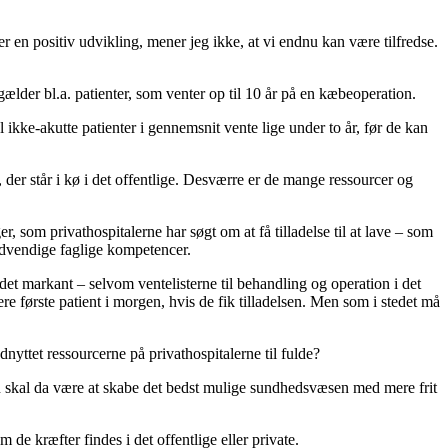
er en positiv udvikling, mener jeg ikke, at vi endnu kan være tilfredse.
gælder bl.a. patienter, som venter
op til 10 år på en kæbeoperation
.
al
ikke-akutte patienter i gennemsnit vente lige under to år
, før de kan
 der står i kø i det offentlige. Desværre er de mange ressourcer og
 som privathospitalerne har søgt om at få tilladelse til at lave – som
nødvendige faglige kompetencer.
aldet markant
– selvom ventelisterne til behandling og operation i det
e første patient i morgen, hvis de fik tilladelsen. Men som i stedet må
yttet ressourcerne på privathospitalerne til fulde?
en skal da være at skabe det bedst mulige sundhedsvæsen med mere frit
 de kræfter findes i det offentlige eller private.