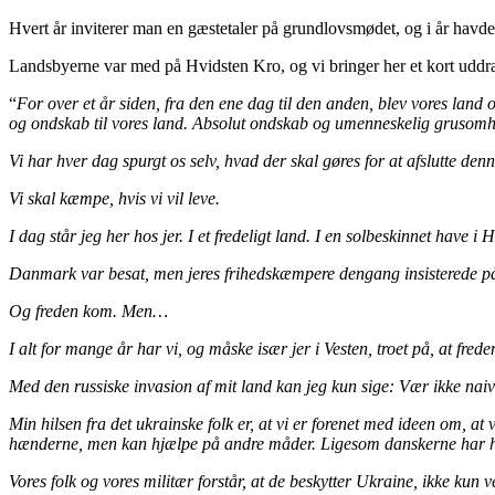
Hvert år inviterer man en gæstetaler på grundlovsmødet, og i år havd
Landsbyerne var med på Hvidsten Kro, og vi bringer her et kort uddra
“
For over et år siden, fra den ene dag til den anden, blev vores land og
og ondskab til vores land. Absolut ondskab og umenneskelig grusomh
Vi har hver dag spurgt os selv, hvad der skal gøres for at afslutte denne
Vi skal kæmpe, hvis vi vil leve.
I dag står jeg her hos jer. I et fredeligt land. I en solbeskinnet have
Danmark var besat, men jeres frihedskæmpere dengang insisterede på,
Og freden kom. Men…
I alt for mange år har vi, og måske især jer i Vesten, troet på, at fred
Med den russiske invasion af mit land kan jeg kun sige: Vær ikke nai
Min hilsen fra det ukrainske folk er, at vi er forenet med ideen om, at 
hænderne, men kan hjælpe på andre måder. Ligesom danskerne har hju
Vores folk og vores militær forstår, at de beskytter Ukraine, ikke kun v