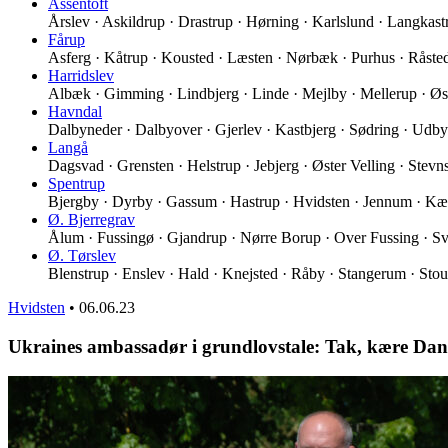
Assentoft
Årslev · Askildrup · Drastrup · Hørning · Karlslund · Langkas
Fårup
Asferg · Kåtrup · Kousted · Læsten · Nørbæk · Purhus · Råst
Harridslev
Albæk · Gimming · Lindbjerg · Linde · Mejlby · Mellerup · Øs
Havndal
Dalbyneder · Dalbyover · Gjerlev · Kastbjerg · Sødring · Udb
Langå
Dagsvad · Grensten · Helstrup · Jebjerg · Øster Velling · Stev
Spentrup
Bjergby · Dyrby · Gassum · Hastrup · Hvidsten · Jennum · K
Ø. Bjerregrav
Ålum · Fussingø · Gjandrup · Nørre Borup · Over Fussing · Sv
Ø. Tørslev
Blenstrup · Enslev · Hald · Knejsted · Råby · Stangerum · Stou
Hvidsten
•
06.06.23
Ukraines ambassadør i grundlovstale: Tak, kære Da