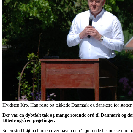
Hvidsten Kro. Han roste og takkede Danmark og danskere for støtten t
Der var en dybtfølt tak og mange rosende ord til Danmark og 
løftede også en pegefinger.
Solen stod højt på himlen over haven den 5. juni i de historiske ra