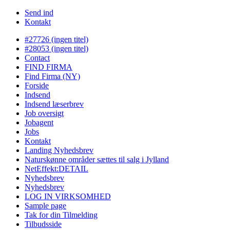
Send ind
Kontakt
#27726 (ingen titel)
#28053 (ingen titel)
Contact
FIND FIRMA
Find Firma (NY)
Forside
Indsend
Indsend læserbrev
Job oversigt
Jobagent
Jobs
Kontakt
Landing Nyhedsbrev
Naturskønne områder sættes til salg i Jylland
NetEffekt:DETAIL
Nyhedsbrev
Nyhedsbrev
LOG IN VIRKSOMHED
Sample page
Tak for din Tilmelding
Tilbudsside