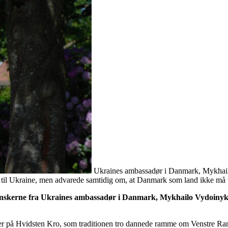
Ukraines ambassadør i Danmark, Mykhail
il Ukraine, men advarede samtidig om, at Danmark som land ikke må vær
danskerne fra Ukraines ambassadør i Danmark, Mykhailo Vydoinyk
mmer på Hvidsten Kro, som traditionen tro dannede ramme om Venstre R