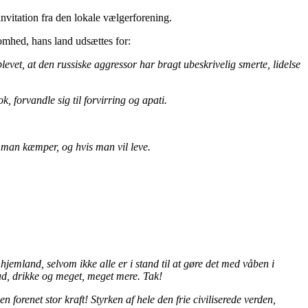
nvitation fra den lokale vælgerforening.
omhed, hans land udsættes for:
oplevet, at den russiske aggressor har bragt ubeskrivelig smerte, lidelse
k, forvandle sig til forvirring og apati.
is man kæmper, og hvis man vil leve.
s hjemland, selvom ikke alle er i stand til at gøre det med våben i
d, drikke og meget, meget mere. Tak!
orenet stor kraft! Styrken af ​​hele den frie civiliserede verden,