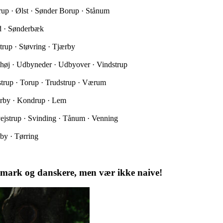
trup · Ølst · Sønder Borup · Stånum
ed · Sønderbæk
trup · Støvring · Tjærby
yhøj · Udbyneder · Udbyover · Vindstrup
nstrup · Torup · Trudstrup · Værum
ærby · Kondrup · Lem
ejstrup · Svinding · Tånum · Venning
by · Tørring
nmark og danskere, men vær ikke naive!