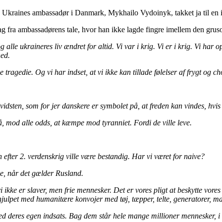
e Ukraines ambassadør i Danmark, Mykhailo Vydoinyk, takket ja til en i
g fra ambassadørens tale, hvor han ikke lagde fingre imellem den grus
 alle ukraineres liv ændret for altid. Vi var i krig. Vi er i krig. Vi har 
ed.
 tragedie. Og vi har indset, at vi ikke kan tillade følelser af frygt og cho
 i Hvidsten, som for jer danskere er symbolet på, at freden kan vindes, hv
 mod alle odds, at kæmpe mod tyranniet. Fordi de ville leve.
en efter 2. verdenskrig ville være bestandig. Har vi været for naive?
ve, når det gælder Rusland.
vi ikke er slaver, men frie mennesker. Det er vores pligt at beskytte vore
lpet med humanitære konvojer med tøj, tæpper, telte, generatorer, ma
ed deres egen indsats. Bag dem står hele mange millioner mennesker, i en f