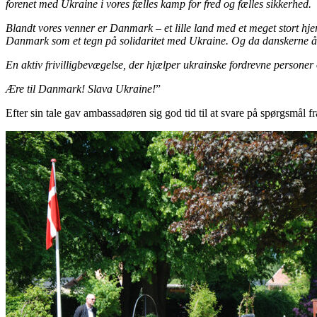
forenet med Ukraine i vores fælles kamp for fred og fælles sikkerhed.
Blandt vores venner er Danmark – et lille land med et meget stort hjert
Danmark som et tegn på solidaritet med Ukraine. Og da danskerne åbne
En aktiv frivilligbevægelse, der hjælper ukrainske fordrevne personer
Ære til Danmark!
Slava Ukraine!
”
Efter sin tale gav ambassadøren sig god tid til at svare på spørgsmål 