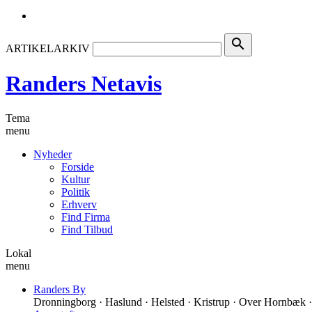
search
ARTIKELARKIV
Randers Netavis
Tema
menu
Nyheder
Forside
Kultur
Politik
Erhverv
Find Firma
Find Tilbud
Lokal
menu
Randers By
Dronningborg · Haslund · Helsted · Kristrup · Over Hornbæk ·