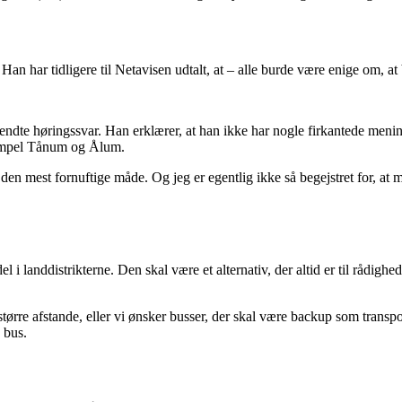
n har tidligere til Netavisen udtalt, at – alle burde være enige om, at
endte høringssvar. Han erklærer, at han ikke har nogle firkantede menin
sempel Tånum og Ålum.
den mest fornuftige måde. Og jeg er egentlig ikke så begejstret for, at
landdistrikterne. Den skal være et alternativ, der altid er til rådighed.
ørre afstande, eller vi ønsker busser, der skal være backup som transport
 bus.