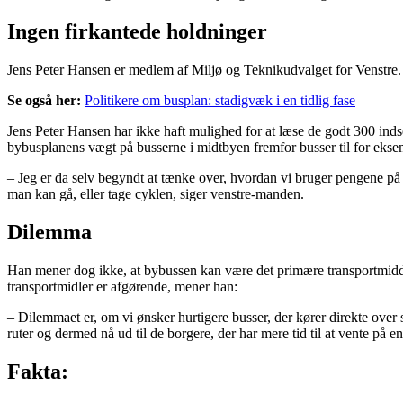
Ingen firkantede holdninger
Jens Peter Hansen er medlem af Miljø og Teknikudvalget for Venstre. Ha
Se også her:
Politikere om busplan: stadigvæk i en tidlig fase
Jens Peter Hansen har ikke haft mulighed for at læse de godt 300 inds
bybusplanens vægt på busserne i midtbyen fremfor busser til for ek
– Jeg er da selv begyndt at tænke over, hvordan vi bruger pengene på 
man kan gå, eller tage cyklen, siger venstre-manden.
Dilemma
Han mener dog ikke, at bybussen kan være det primære transportmiddel i 
transportmidler er afgørende, mener han:
– Dilemmaet er, om vi ønsker hurtigere busser, der kører direkte over st
ruter og dermed nå ud til de borgere, der har mere tid til at vente på en
Fakta: