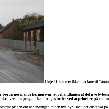
Linje 11 kommer ikke til at køre til Tånum
 borgernes mange høringssvar, at behandlingen af det nye bybusne
 tænke over, om pengene kan bruges bedre ved at prioriere på en a
udsætte planen om behandlingen af den nye bybusnet, der ellers var p