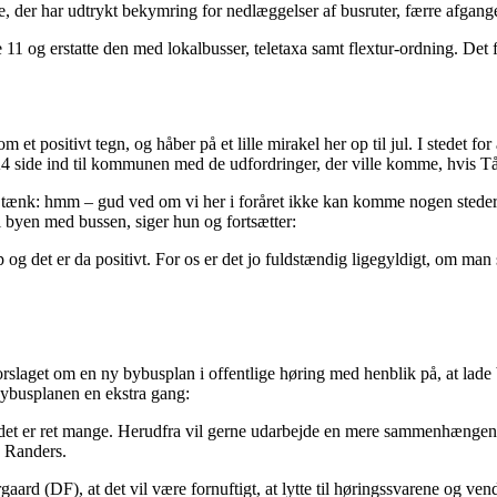
, der har udtrykt bekymring for nedlæggelser af busruter, færre afgange 
11 og erstatte den med lokalbusser, teletaxa samt flextur-ordning. Det fø
m et positivt tegn, og håber på et lille mirakel her op til jul. I stedet
l A4 side ind til kommunen med de udfordringer, der ville komme, hvis 
 tænk: hmm – gud ved om vi her i foråret ikke kan komme nogen steder h
 byen med bussen, siger hun og fortsætter:
p og det er da positivt. For os er det jo fuldstændig ligegyldigt, om ma
orslaget om en ny bybusplan i offentlige høring med henblik på, at lad
 bybusplanen en ekstra gang:
ordi det er ret mange. Herudfra vil gerne udarbejde en mere sammenhængend
 Randers.
rd (DF), at det vil være fornuftigt, at lytte til høringssvarene og ven