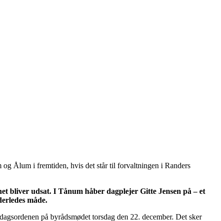
 og Ålum i fremtiden, hvis det står til forvaltningen i Randers
t bliver udsat. I Tånum håber dagplejer Gitte Jensen på – et
nderledes måde.
å dagsordenen på byrådsmødet torsdag den 22. december. Det sker