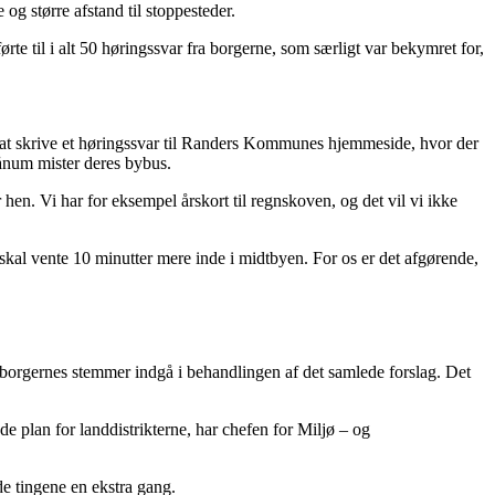
og større afstand til stoppesteder.
rte til i alt 50 høringssvar fra borgerne, som særligt var bekymret for,
 for at skrive et høringssvar til Randers Kommunes hjemmeside, hvor der
Tånum mister deres bybus.
en. Vi har for eksempel årskort til regnskoven, og det vil vi ikke
n skal vente 10 minutter mere inde i midtbyen. For os er det afgørende,
e borgernes stemmer indgå i behandlingen af det samlede forslag. Det
e plan for landdistrikterne, har chefen for Miljø – og
de tingene en ekstra gang.