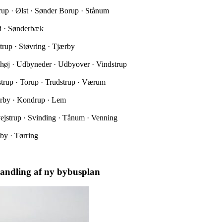
trup · Ølst · Sønder Borup · Stånum
ed · Sønderbæk
trup · Støvring · Tjærby
yhøj · Udbyneder · Udbyover · Vindstrup
nstrup · Torup · Trudstrup · Værum
ærby · Kondrup · Lem
ejstrup · Svinding · Tånum · Venning
by · Tørring
ehandling af ny bybusplan