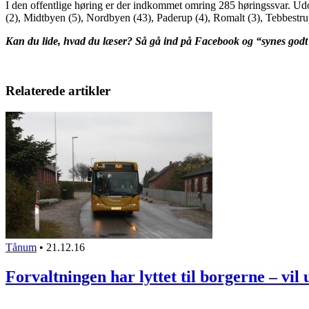
I den offentlige høring er der indkommet omring 285 høringssvar. U
(2), Midtbyen (5), Nordbyen (43), Paderup (4), Romalt (3), Tebbestru
Kan du lide, hvad du læser? Så gå ind på Facebook og “synes god
Relaterede artikler
Tånum
•
21.12.16
Forvaltningen har lyttet til borgerne – vi