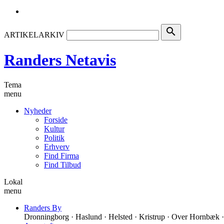
search
ARTIKELARKIV
Randers Netavis
Tema
menu
Nyheder
Forside
Kultur
Politik
Erhverv
Find Firma
Find Tilbud
Lokal
menu
Randers By
Dronningborg · Haslund · Helsted · Kristrup · Over Hornbæk ·