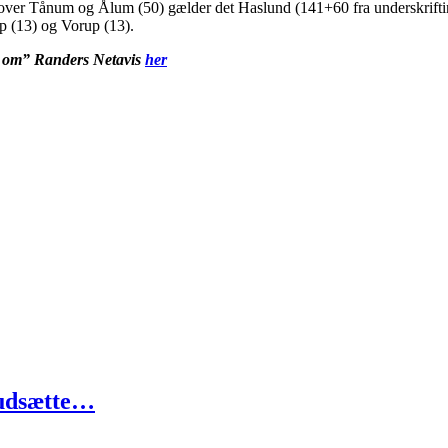
dover Tånum og Ålum (50) gælder det Haslund (141+60 fra underskrifti
p (13) og Vorup (13).
t om” Randers Netavis
her
l udsætte…