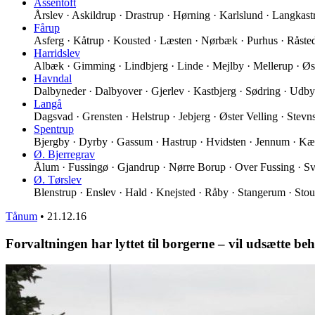
Assentoft
Årslev · Askildrup · Drastrup · Hørning · Karlslund · Langkas
Fårup
Asferg · Kåtrup · Kousted · Læsten · Nørbæk · Purhus · Råst
Harridslev
Albæk · Gimming · Lindbjerg · Linde · Mejlby · Mellerup · Øs
Havndal
Dalbyneder · Dalbyover · Gjerlev · Kastbjerg · Sødring · Udb
Langå
Dagsvad · Grensten · Helstrup · Jebjerg · Øster Velling · Stev
Spentrup
Bjergby · Dyrby · Gassum · Hastrup · Hvidsten · Jennum · K
Ø. Bjerregrav
Ålum · Fussingø · Gjandrup · Nørre Borup · Over Fussing · Sv
Ø. Tørslev
Blenstrup · Enslev · Hald · Knejsted · Råby · Stangerum · Stou
Tånum
•
21.12.16
Forvaltningen har lyttet til borgerne – vil udsætte b