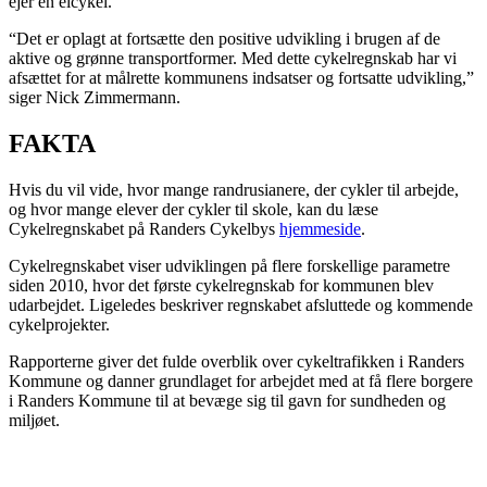
ejer en elcykel.
“Det er oplagt at fortsætte den positive udvikling i brugen af de
aktive og grønne transportformer. Med dette cykelregnskab har vi
afsættet for at målrette kommunens indsatser og fortsatte udvikling,”
siger Nick Zimmermann.
FAKTA
Hvis du vil vide, hvor mange randrusianere, der cykler til arbejde,
og hvor mange elever der cykler til skole, kan du læse
Cykelregnskabet på Randers Cykelbys
hjemmeside
.
Cykelregnskabet viser udviklingen på flere forskellige parametre
siden 2010, hvor det første cykelregnskab for kommunen blev
udarbejdet. Ligeledes beskriver regnskabet afsluttede og kommende
cykelprojekter.
Rapporterne giver det fulde overblik over cykeltrafikken i Randers
Kommune og danner grundlaget for arbejdet med at få flere borgere
i Randers Kommune til at bevæge sig til gavn for sundheden og
miljøet.