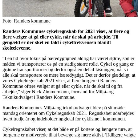
Foto: Randers kommune
Randers Kommunes cykelregnskab for 2021 viser, at flere og
flere vælger at gå eller cykle, når de skal på arbejde. Til
gengæld er der sket en fald i cykelfrekvensen blandt
skoleeleverne.
“I en tid hvor fokus på bæredygtighed aldrig har været større, spiller
måden vi transporterer os på en stadig større rolle. Cykel og gang er
grønne transportformer og derfor også en del af løsningen, når vi
alle skal transportere os mere bæredygtigt. Det er derfor glædeligt, at
vores Cykelregnskab 2021 viser, at flere borgere i Randers
Kommune oftere vælger at gå eller cykle, når de skal til og fra
arbejde,” siger Nick Zimmermann, formand for Miljø- og
Teknikudvalget i Randers Kommune.
Randers Kommunes Miljø- og teknikudvalget blev på sit møde
mandag orienteret om Cykelregnskab 2021. Regnskabet udarbejdes
hvert tredje år og indeholder nøgletal for cyklisme i kommunen.
Cykelregnskabet viser, at det både er på kortere og længere ture, at
borgerne er motiverede til at bevæge sig mere aktivt. Tidligere valgte