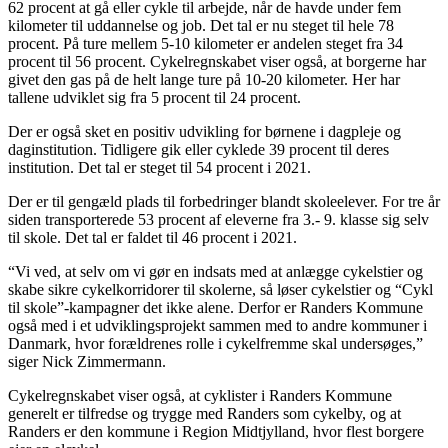
62 procent at gå eller cykle til arbejde, når de havde under fem
kilometer til uddannelse og job. Det tal er nu steget til hele 78
procent. På ture mellem 5-10 kilometer er andelen steget fra 34
procent til 56 procent. Cykelregnskabet viser også, at borgerne har
givet den gas på de helt lange ture på 10-20 kilometer. Her har
tallene udviklet sig fra 5 procent til 24 procent.
Der er også sket en positiv udvikling for børnene i dagpleje og
daginstitution. Tidligere gik eller cyklede 39 procent til deres
institution. Det tal er steget til 54 procent i 2021.
Der er til gengæld plads til forbedringer blandt skoleelever. For tre år
siden transporterede 53 procent af eleverne fra 3.- 9. klasse sig selv
til skole. Det tal er faldet til 46 procent i 2021.
“Vi ved, at selv om vi gør en indsats med at anlægge cykelstier og
skabe sikre cykelkorridorer til skolerne, så løser cykelstier og “Cykl
til skole”-kampagner det ikke alene. Derfor er Randers Kommune
også med i et udviklingsprojekt sammen med to andre kommuner i
Danmark, hvor forældrenes rolle i cykelfremme skal undersøges,”
siger Nick Zimmermann.
Cykelregnskabet viser også, at cyklister i Randers Kommune
generelt er tilfredse og trygge med Randers som cykelby, og at
Randers er den kommune i Region Midtjylland, hvor flest borgere