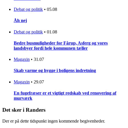
Debat og politik
•
05.08
Åh nej
Debat og politik
•
01.08
Bedre busmuligheder for Fårup, Asferg og vores
landsbyer fordi hele kommunen tæller
Magaxin
•
31.07
Skab varme og hygge i boligens indretning
Magaxin
•
29.07
En fugefræser er et vigtigt redskab ved renovering af
murværk
Det sker i Randers
Der er på dette tidspunkt ingen kommende begivenheder.