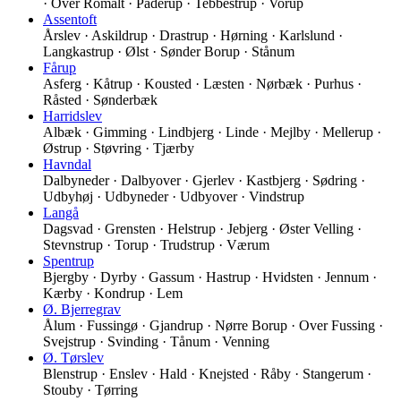
· Over Romalt · Paderup · Tebbestrup · Vorup
Assentoft
Årslev · Askildrup · Drastrup · Hørning · Karlslund ·
Langkastrup · Ølst · Sønder Borup · Stånum
Fårup
Asferg · Kåtrup · Kousted · Læsten · Nørbæk · Purhus ·
Råsted · Sønderbæk
Harridslev
Albæk · Gimming · Lindbjerg · Linde · Mejlby · Mellerup ·
Østrup · Støvring · Tjærby
Havndal
Dalbyneder · Dalbyover · Gjerlev · Kastbjerg · Sødring ·
Udbyhøj · Udbyneder · Udbyover · Vindstrup
Langå
Dagsvad · Grensten · Helstrup · Jebjerg · Øster Velling ·
Stevnstrup · Torup · Trudstrup · Værum
Spentrup
Bjergby · Dyrby · Gassum · Hastrup · Hvidsten · Jennum ·
Kærby · Kondrup · Lem
Ø. Bjerregrav
Ålum · Fussingø · Gjandrup · Nørre Borup · Over Fussing ·
Svejstrup · Svinding · Tånum · Venning
Ø. Tørslev
Blenstrup · Enslev · Hald · Knejsted · Råby · Stangerum ·
Stouby · Tørring