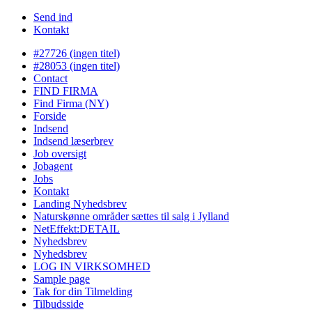
Send ind
Kontakt
#27726 (ingen titel)
#28053 (ingen titel)
Contact
FIND FIRMA
Find Firma (NY)
Forside
Indsend
Indsend læserbrev
Job oversigt
Jobagent
Jobs
Kontakt
Landing Nyhedsbrev
Naturskønne områder sættes til salg i Jylland
NetEffekt:DETAIL
Nyhedsbrev
Nyhedsbrev
LOG IN VIRKSOMHED
Sample page
Tak for din Tilmelding
Tilbudsside