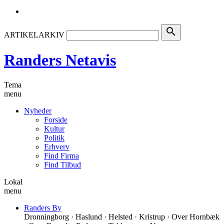
search
ARTIKELARKIV
Randers Netavis
Tema
menu
Nyheder
Forside
Kultur
Politik
Erhverv
Find Firma
Find Tilbud
Lokal
menu
Randers By
Dronningborg · Haslund · Helsted · Kristrup · Over Hornbæk