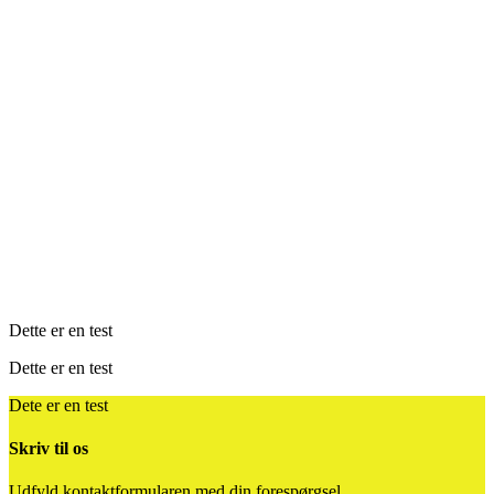
Dette er en test
Dette er en test
Dete er en test
Skriv til os
Udfyld kontaktformularen med din forespørgsel,