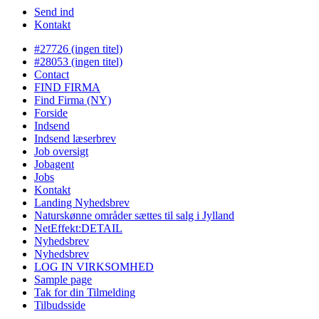
Send ind
Kontakt
#27726 (ingen titel)
#28053 (ingen titel)
Contact
FIND FIRMA
Find Firma (NY)
Forside
Indsend
Indsend læserbrev
Job oversigt
Jobagent
Jobs
Kontakt
Landing Nyhedsbrev
Naturskønne områder sættes til salg i Jylland
NetEffekt:DETAIL
Nyhedsbrev
Nyhedsbrev
LOG IN VIRKSOMHED
Sample page
Tak for din Tilmelding
Tilbudsside